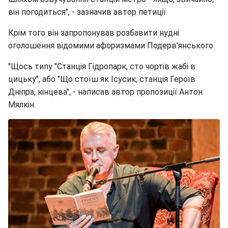
він погодиться", - зазначив автор петиції.
Крім того він запропонував розбавити нудні
оголошення відомими афоризмами Подерв'янського.
"Щось типу "Станція Гідропарк, сто чортів жабі в
цицьку", або "Що стоїш як Ісусик, станція Героїв
Дніпра, кінцева", - написав автор пропозиції Антон
Мялкін.