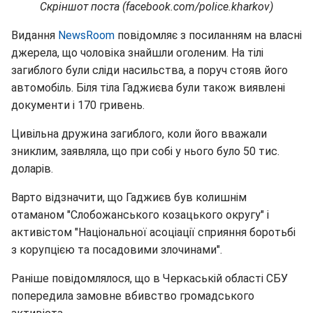
Скріншот поста (facebook.com/police.kharkov)
Видання
NewsRoom
повідомляє з посиланням на власні
джерела, що чоловіка знайшли оголеним. На тілі
загиблого були сліди насильства, а поруч стояв його
автомобіль. Біля тіла Гаджиєва були також виявлені
документи і 170 гривень.
Цивільна дружина загиблого, коли його вважали
зниклим, заявляла, що при собі у нього було 50 тис.
доларів.
Варто відзначити, що Гаджиєв був колишнім
отаманом "Слобожанського козацького округу" і
активістом "Національної асоціації сприяння боротьбі
з корупцією та посадовими злочинами".
Раніше повідомлялося, що в Черкаській області СБУ
попередила замовне вбивство громадського