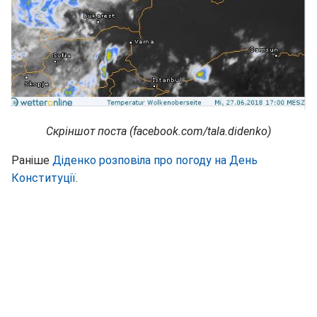
Скріншот поста (facebook.com/tala.didenko)
Раніше
Діденко розповіла про погоду на День
Конституції
.