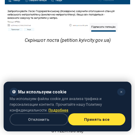
Скріншот поста (petition.kyivcity.gov.ua)
🍪
Мы используем cookie
✕
Мы используем файлы cookie для анализа трафика и
персонализации контента. Прочитайте нашу Политику
конфиденциальности.
Подробнее
Отклонить
Принять все
День Конституції. Історія і значення свята (відео:
STYLER.rbc.ua)