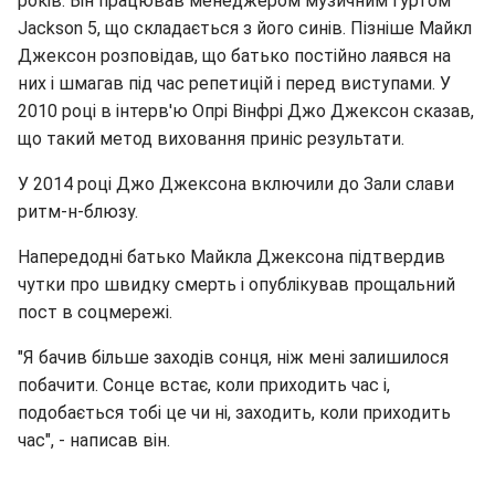
років. Він працював менеджером музичним гуртом
Jackson 5, що складається з його синів. Пізніше Майкл
Джексон розповідав, що батько постійно лаявся на
них і шмагав під час репетицій і перед виступами. У
2010 році в інтерв'ю Опрі Вінфрі Джо Джексон сказав,
що такий метод виховання приніс результати.
У 2014 році Джо Джексона включили до Зали слави
ритм-н-блюзу.
Напередодні батько Майкла Джексона підтвердив
чутки про швидку смерть і опублікував прощальний
пост в соцмережі.
"Я бачив більше заходів сонця, ніж мені залишилося
побачити. Сонце встає, коли приходить час і,
подобається тобі це чи ні, заходить, коли приходить
час", - написав він.