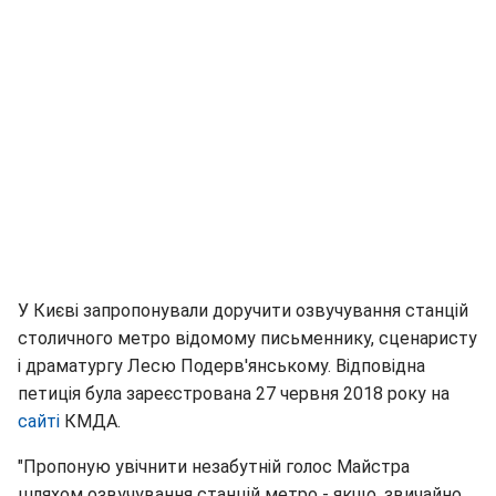
У Києві запропонували доручити озвучування станцій
столичного метро відомому письменнику, сценаристу
і драматургу Лесю Подерв'янському. Відповідна
петиція була зареєстрована 27 червня 2018 року на
сайті
КМДА.
"Пропоную увічнити незабутній голос Майстра
шляхом озвучування станцій метро - якщо, звичайно,