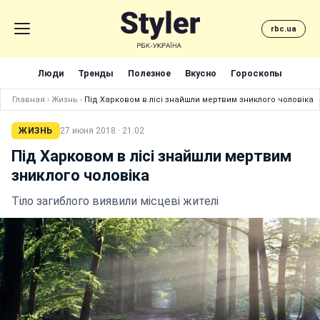
rbc.ua
Люди
Тренды
Полезное
Вкусно
Гороскопы
Главная
›
Жизнь
›
Під Харковом в лісі знайшли мертвим зниклого чоловіка
ЖИЗНЬ
27 июня 2018 · 21:02
Під Харковом в лісі знайшли мертвим
зниклого чоловіка
Тіло загиблого виявили місцеві жителі