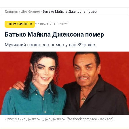
Главная
›
Шоу бизнес
›
Батько Майкла Джексона помер
ШОУ БИЗНЕС
27 июня 2018 · 20:21
Батько Майкла Джексона помер
Музичний продюсер помер у віці 89 років
Фото: Майкл Джексон і Джо Джексон (facebook.com/Joe5Jackson)