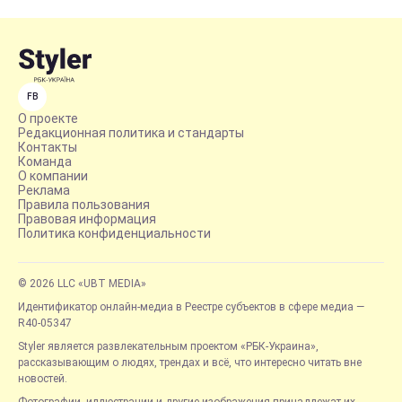
FB
О проекте
Редакционная политика и стандарты
Контакты
Команда
О компании
Реклама
Правила пользования
Правовая информация
Политика конфиденциальности
© 2026 LLC «UBT MEDIA»
Идентификатор онлайн-медиа в Реестре субъектов в сфере медиа —
R40-05347
Styler является развлекательным проектом «РБК-Украина»,
рассказывающим о людях, трендах и всё, что интересно читать вне
новостей.
Фотографии, иллюстрации и другие изображения принадлежат их