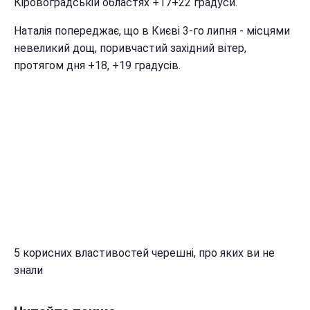
Кіровоградській областях +17+22 градуси.
Наталія попереджає, що в Києві 3-го липня - місцями
невеликий дощ, поривчастий західний вітер,
протягом дня +18, +19 градусів.
5 корисних властивостей черешні, про яких ви не
знали