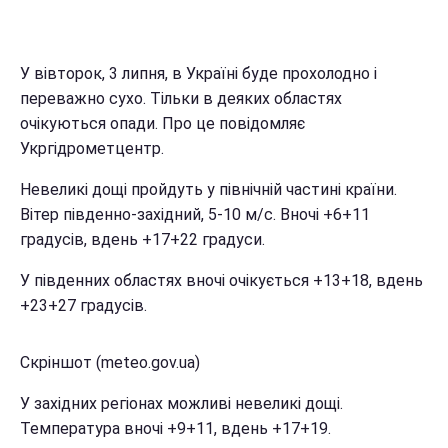
У вівторок, 3 липня, в Україні буде прохолодно і
переважно сухо. Тільки в деяких областях
очікуються опади. Про це повідомляє
Укргідрометцентр.
Невеликі дощі пройдуть у північній частині країни.
Вітер південно-західний, 5-10 м/с. Вночі +6+11
градусів, вдень +17+22 градуси.
У південних областях вночі очікується +13+18, вдень
+23+27 градусів.
Скріншот (meteo.gov.ua)
У західних регіонах можливі невеликі дощі.
Температура вночі +9+11, вдень +17+19.