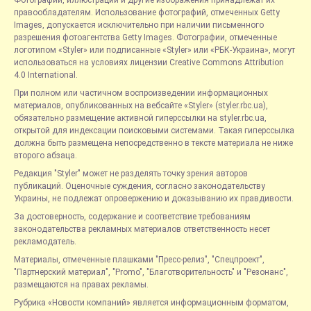
правообладателям. Использование фотографий, отмеченных Getty
Images, допускается исключительно при наличии письменного
разрешения фотоагентства Getty Images. Фотографии, отмеченные
логотипом «Styler» или подписанные «Styler» или «РБК-Украина», могут
использоваться на условиях лицензии Creative Commons Attribution
4.0 International.
При полном или частичном воспроизведении информационных
материалов, опубликованных на вебсайте «Styler» (styler.rbc.ua),
обязательно размещение активной гиперссылки на styler.rbc.ua,
открытой для индексации поисковыми системами. Такая гиперссылка
должна быть размещена непосредственно в тексте материала не ниже
второго абзаца.
Редакция "Styler" может не разделять точку зрения авторов
публикаций. Оценочные суждения, согласно законодательству
Украины, не подлежат опровержению и доказыванию их правдивости.
За достоверность, содержание и соответствие требованиям
законодательства рекламных материалов ответственность несет
рекламодатель.
Материалы, отмеченные плашками "Пресс-релиз", "Спецпроект",
"Партнерский материал", "Promo", "Благотворительность" и "Резонанс",
размещаются на правах рекламы.
Рубрика «Новости компаний» является информационным форматом,