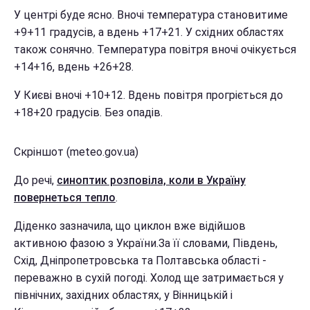
У центрі буде ясно. Вночі температура становитиме
+9+11 градусів, а вдень +17+21. У східних областях
також сонячно. Температура повітря вночі очікується
+14+16, вдень +26+28.
У Києві вночі +10+12. Вдень повітря прогріється до
+18+20 градусів. Без опадів.
Скріншот (meteo.gov.ua)
До речі,
синоптик розповіла, коли в Україну
повернеться тепло
.
Діденко зазначила, що циклон вже відійшов
активною фазою з України.За її словами, Південь,
Схід, Дніпропетровська та Полтавська області -
переважно в сухій погоді. Холод ще затримається у
північних, західних областях, у Вінницькій і