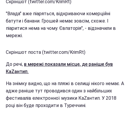
Скріншот (twitter.com/KrimRt)
"Влада" вже піаряться, відкриваючи комерційні
батути і банани. Грошей немає зовсім, схоже. І
піаритися нема на чому. Євпаторія", - відзначили в
мережі.
Скріншот поста (twitter.com/KrimRt)
До речі,
в мережі показали місце, де раніше був
КаZантип.
На знімку видно, що на пляжі в селищі нікого немає. А
адже раніше тут проводився один з найбільших
фестивалів електронної музики КаZантип. У 2018
році він буде проходити в Туреччині.