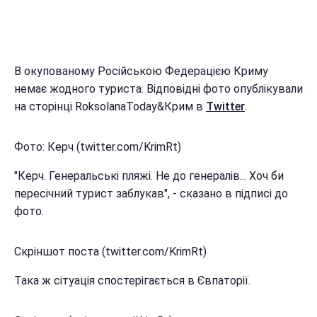
В окупованому Російською Федерацією Криму
немає жодного туриста. Відповідні фото опублікували
на сторінці RoksolanaToday&Крим в
Twitter
.
Фото: Керч (twitter.com/KrimRt)
"Керч. Генеральські пляжі. Не до генералів... Хоч би
пересічний турист заблукав", - сказано в підписі до
фото.
Скріншот поста (twitter.com/KrimRt)
Така ж сітуація спостерігається в Євпаторії.