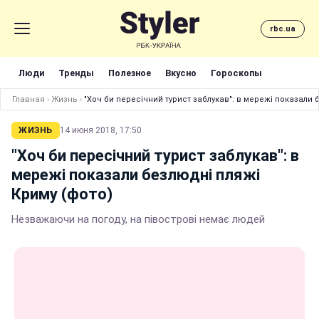
rbc.ua
Люди
Тренды
Полезное
Вкусно
Гороскопы
Главная
›
Жизнь
›
"Хоч би пересічний турист заблукав": в мережі показали 
ЖИЗНЬ
14 июня 2018, 17:50
"Хоч би пересічний турист заблукав": в
мережі показали безлюдні пляжі
Криму (фото)
Незважаючи на погоду, на півострові немає людей