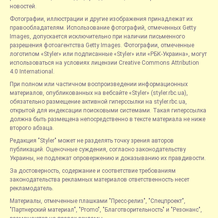
новостей.
Фотографии, иллюстрации и другие изображения принадлежат их
правообладателям. Использование фотографий, отмеченных Getty
Images, допускается исключительно при наличии письменного
разрешения фотоагентства Getty Images. Фотографии, отмеченные
логотипом «Styler» или подписанные «Styler» или «РБК-Украина», могут
использоваться на условиях лицензии Creative Commons Attribution
4.0 International.
При полном или частичном воспроизведении информационных
материалов, опубликованных на вебсайте «Styler» (styler.rbc.ua),
обязательно размещение активной гиперссылки на styler.rbc.ua,
открытой для индексации поисковыми системами. Такая гиперссылка
должна быть размещена непосредственно в тексте материала не ниже
второго абзаца.
Редакция "Styler" может не разделять точку зрения авторов
публикаций. Оценочные суждения, согласно законодательству
Украины, не подлежат опровержению и доказыванию их правдивости.
За достоверность, содержание и соответствие требованиям
законодательства рекламных материалов ответственность несет
рекламодатель.
Материалы, отмеченные плашками "Пресс-релиз", "Спецпроект",
"Партнерский материал", "Promo", "Благотворительность" и "Резонанс",