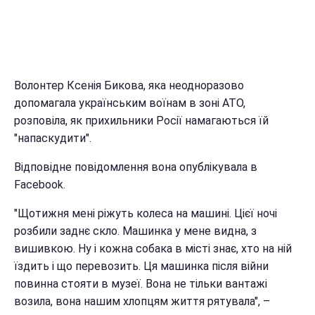
Волонтер Ксенія Бикова, яка неодноразово
допомагала українським воїнам в зоні АТО,
розповіла, як прихильники Росії намагаються їй
"напаскудити".
Відповідне повідомлення вона опублікувала в
Facebook.
"Щотижня мені ріжуть колеса на машині. Цієї ночі
розбили заднє скло. Машинка у мене видна, з
вишивкою. Ну і кожна собака в місті знає, хто на ній
їздить і що перевозить. Ця машинка після війни
повинна стояти в музеї. Вона не тільки вантажі
возила, вона нашим хлопцям життя рятувала", –