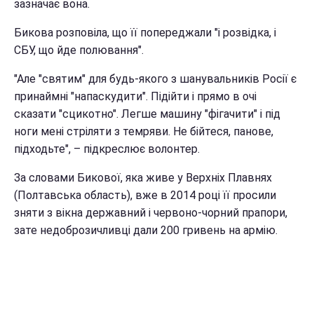
зазначає вона.
Бикова розповіла, що її попереджали "і розвідка, і
СБУ, що йде полювання".
"Але "святим" для будь-якого з шанувальників Росії є
принаймні "напаскудити". Підійти і прямо в очі
сказати "сцикотно". Легше машину "фігачити" і під
ноги мені стріляти з темряви. Не бійтеся, панове,
підходьте", – підкреслює волонтер.
За словами Бикової, яка живе у Верхніх Плавнях
(Полтавська область), вже в 2014 році її просили
зняти з вікна державний і червоно-чорний прапори,
зате недоброзичливці дали 200 гривень на армію.