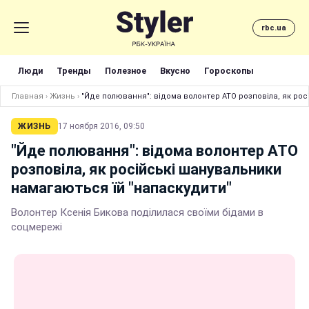
rbc.ua
Люди
Тренды
Полезное
Вкусно
Гороскопы
Главная
›
Жизнь
›
"Йде полювання": відома волонтер АТО розповіла, як рос
ЖИЗНЬ
17 ноября 2016, 09:50
"Йде полювання": відома волонтер АТО
розповіла, як російські шанувальники
намагаються їй "напаскудити"
Волонтер Ксенія Бикова поділилася своїми бідами в
соцмережі