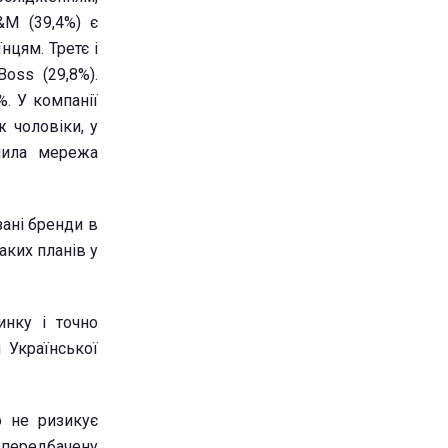
&M (39,4%) є
нцям. Третє і
oss (29,8%).
. У компанії
 чоловіки, у
пила мережа
зані бренди в
аких планів у
инку і точно
 Української
о не ризикує
епередбачену