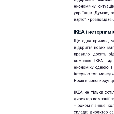
економічну ситуац
українців. Думаю, 
варто", - розповідає 
IKEA і нетерпимі
Ще одна причина, ч
відкриття нових маг
правило, досить рі
компанія IKEA, ві
економіку однією з 
інтерв'ю топ-менедж
Росія в сенсі корупці
IKEA не тільки хоті
директор компанії п
– роком пізніше, ко
склади: директор са