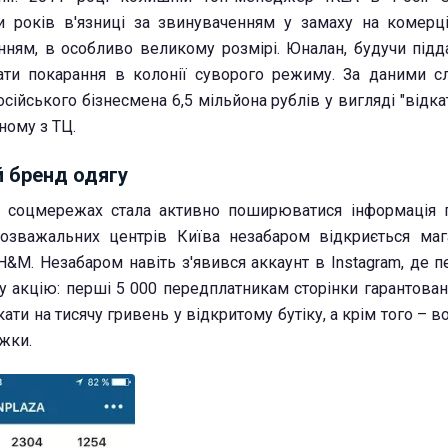
и років в'язниці за звинуваченням у замаху на комерці
нням, в особливо великому розмірі. Юналан, будучи підд
ати покарання в колонії суворого режиму. За даними сл
сійського бізнесмена 6,5 мільйона рублів у вигляді "відка
ному з ТЦ.
й бренд одягу
в соцмережах стала активно поширюватися інформація 
розважальних центрів Київа незабаром відкриється ма
 H&M. Незабаром навіть з'явився аккаунт в Instagram, де
у акцію: перші 5 000 передплатникам сторінки гарантова
ати на тисячу гривень у відкритому бутіку, а крім того – в
жки.