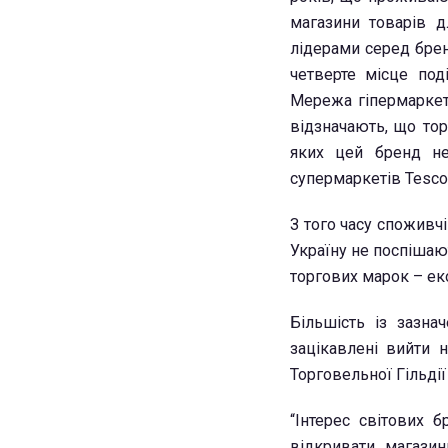
магазини товарів д
лідерами серед брен
четверте місце поді
Мережа гіпермаркеті
відзначають, що тор
яких цей бренд не
супермаркетів Tesco
З того часу
споживчі
Україну не поспішают
торгових марок – еко
Більшість із зазна
зацікавлені вийти н
Торговельної Гільдії 
“Інтерес світових б
відкривати магази