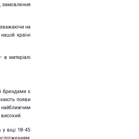
ід замовлення
Незважаючи на
 нашій країні
– в матеріалі
ні брендами є
чекають появи
ні найближчим
о високий.
 у віці 18-45
дослідженням,