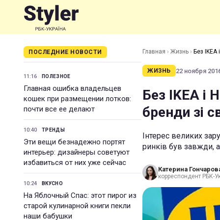
Главная
›
Жизнь
›
Без IKEA 
ПОСЛЕДНИЕ НОВОСТИ
22 ноября 2016
ЖИЗНЬ
11:16
ПОЛЕЗНОЕ
Главная ошибка владельцев
Без IKEA і 
кошек при размещении лотков:
бренди зі с
почти все ее делают
10:40
ТРЕНДЫ
Інтерес великих зар
Эти вещи безнадежно портят
ринків був завжди, а
интерьер: дизайнеры советуют
избавиться от них уже сейчас
Катерина Гончаров
корреспондент РБК-У
10:24
ВКУСНО
На Яблочный Спас: этот пирог из
старой кулинарной книги пекли
наши бабушки