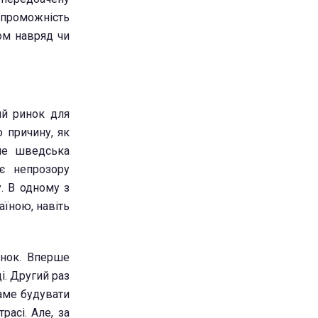
спроможність
ом навряд чи
ий ринок для
ю причину, як
Але шведська
є непрозору
. В одному з
аїною, навіть
инок. Вперше
і. Другий раз
аме будувати
асі. Але, за