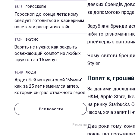
деяких брендів дово
18:13
ГОРОСКОПЫ
за допомогою прода
Гороскоп до конца лета: кому
следует готовиться к карьерным
Зарубіжні бренди вс
взлетам и раскрытию тайн
ніби-то різноманітн
17:34
ВКУСНО
рітейлерів з світов
Варить не нужно: как закрыть
освежающий компот из любых
Чому світові бренди
фруктов за 15 минут
Styler.
16:48
ЛЮДИ
Попит є, грошей
Ардет Бей из культовой "Мумии":
как за 25 лет изменился актер,
За даними дослідниц
который сыграл отважного героя
H&M, Apple Store, Ik
на ринку Starbucks C
Все новости
часом, хоча запит і і
Два роки тому компа
років, що проживают