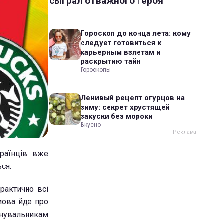
сыграл отважного героя
Гороскоп до конца лета: кому
следует готовиться к
карьерным взлетам и
раскрытию тайн
Гороскопы
Ленивый рецепт огурцов на
зиму: секрет хрустящей
закуски без мороки
Вкусно
раїнців вже
ся.
рактично всі
мова йде про
анувальникам