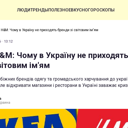
ЛЮДИ
ТРЕНДЫ
ПОЛЕЗНОЕ
ВКУСНО
ГОРОСКОПЫ
і H&M: Чому в Україну не приходять бренди зі світовим ім'ям
 · 13:12
H&M: Чому в Україну не приходят
вітовим ім'ям
убіжних брендів одягу та громадського харчування до укра
ле відкривати магазини і ресторани в Україні заважає криз
а
краина