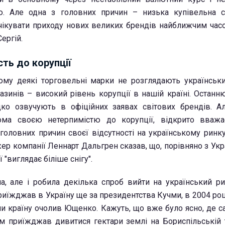
ію. Але одна з головних причин – низька купівельна 
очікувати приходу нових великих брендів найближчим час
Сергій.
сть до корупції
ому деякі торговельні марки не розглядають українськ
азинів – високий рівень корупції в нашій країні. Останн
дко озвучують в офіційних заявах світових брендів. 
дома своєю нетерпимістю до корупції, відкрито вважа
головних причин своєї відсутності на українському ринку
ер компанії Леннарт Дальгрен сказав, що,
порівняно з Укр
ї "виглядає біліше снігу".
ла, але і робила декілька спроб вийти на український р
риїжджав в Україну ще за президентства Кучми, в 2004 роц
ли країну очолив Ющенко. Кажуть, що вже було ясно, де с
м приїжджав дивитися гектари землі на Бориспільській тр