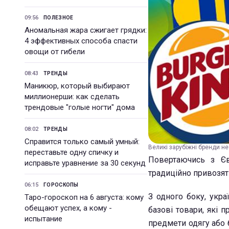
09:56
ПОЛЕЗНОЕ
Аномальная жара сжигает грядки:
4 эффективных способа спасти
овощи от гибели
08:43
ТРЕНДЫ
Маникюр, который выбирают
миллионерши: как сделать
трендовые "голые ногти" дома
08:02
ТРЕНДЫ
Справится только самый умный:
Великі зарубіжні бренди не
переставьте одну спичку и
Повертаючись з Єв
исправьте уравнение за 30 секунд
традиційно привозять
06:15
ГОРОСКОПЫ
З одного боку, укра
Таро-гороскоп на 6 августа: кому
обещают успех, а кому -
базові товари, які 
испытание
предмети одягу або 