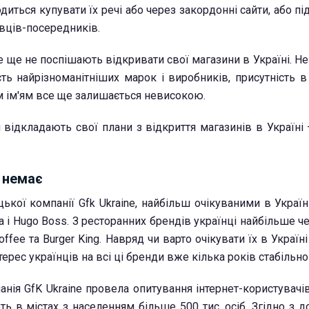
диться купувати їх речі або через закордонні сайти, або п
вців-посередників.
е ще не поспішають відкривати свої магазини в Україні. 
ість найрізноманітніших марок і виробників, присутність в
им ім'ям все ще залишається невисокою.
 відкладають свої плани з відкриття магазинів в Україні 
 немає
ької компанії Gfk Ukraine, найбільш очікуваними в Украї
ea і Hugo Boss. З ресторанних брендів українці найбільше 
offee та Burger King. Навряд чи варто очікувати їх в Украї
нтерес українців на всі ці бренди вже кілька років стабільн
нія GfK Ukraine провела опитування інтернет-користувачів
ь в містах з населенням більше 500 тис. осіб. Згідно з 