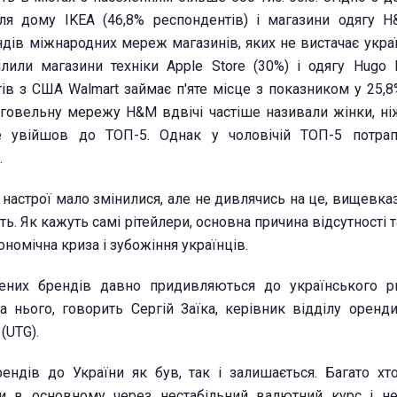
ля дому IKEA (46,8% респондентів) і магазини одягу H
дів міжнародних мереж магазинів, яких не вистачає украї
лили магазини техніки Apple Store (30%) і одягу Hugo B
в з США Walmart займає п'яте місце з показником у 25,8%
говельну мережу H&M вдвічі частіше називали жінки, ніж
 увійшов до ТОП-5. Однак у чоловічій ТОП-5 потра
.
 настрої мало змінилися, але не дивлячись на це, вищевка
ь. Як кажуть самі рітейлери, основна причина відсутності т
номічна криза і зубожіння українців.
чених брендів давно придивляються до українського р
а нього, говорить Сергій Заїка
, керівник відділу оренди
(UTG).
рендів до України як був, так і залишається. Багато хт
ни в основному через нестабільний валютний курс і н