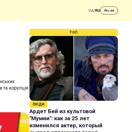
UA
/
RU
rbc.ua
ТОП
ь
їнських
а та корупція
ЛЮДИ
Ардет Бей из культовой
"Мумии": как за 25 лет
изменился актер, который