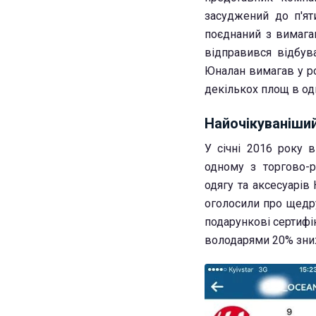
засуджений до п'ят
поєднаний з вимага
відправився відбув
Юналан вимагав у ро
декількох площ в од
Найочікуваніши
У січні 2016 року 
одному з торгово-
одягу та аксесуарів
оголосили про щедр
подарункові сертифік
володарями 20% зни