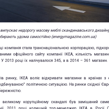
 випускає недорогу масову меблі скандинавського дизайну
збирають удома самостійно (energymagazine.com.ua)
ці компанія стала транснаціональною корпорацією, підко
даними офіційного сайту компанії IKEA, кількість магази
 У 2013 році їх налічувалося 345, а в 2014 – 361 магазин.
ів ринку, IKEA воліє відкривати магазини в країнах з
редбачуваною" політичною ситуацією. На ринки східної Єв
бережністю.
 у великому корупційному скандалі був замішаний сам
нії. 2011 році колишній
топ-менеджер IKEA в Росії 