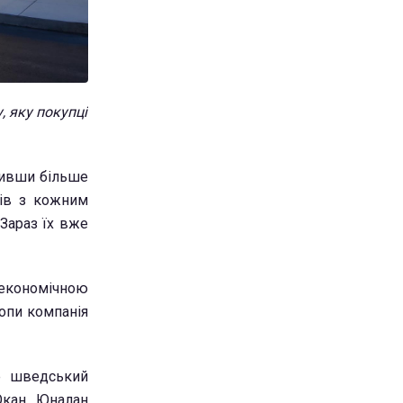
, яку покупці
ривши більше
нів з кожним
 Зараз їх вже
 економічною
ропи компанія
е шведський
Окан Юналан