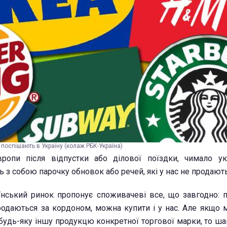
 поспішають в Україну (колаж РБК-Україна)
ропи після відпустки або ділової поїздки, чимало ук
 з собою парочку обновок або речей, які у нас не продають
їнський ринок пропонує споживачеві все, що завгодно: п
продаються за кордоном, можна купити і у нас. Але якщо 
будь-яку іншу продукцю конкретної торгової марки, то ш