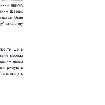
йний підкуп,
аним Швеції,
ідства, Окан
ту" за оренду
про те, що в
газин мережі
 першим ділом
но отримують
они ж стануть