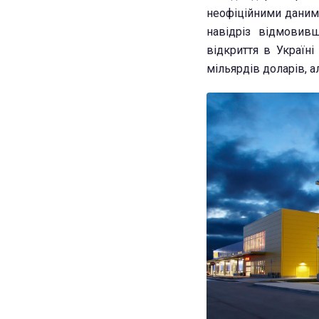
неофіційними даними
навідріз відмовив
відкриття в Україні
мільярдів доларів, а