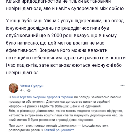
Кілька иридодиагностов не тільки встановили
невірні діагнози, але й навіть суперечливі між собою.
У кінці публікації Уляна Супрун підкреслила, що огляд
існуючих досліджень по іридодіагностики був
опублікований ще в 2000 році вказує, що в ньому
було написано, що цей метод взагалі не має
ефективності. Зокрема його можна вважати
потенційно небезпечним, адже витрачаються кошти
і час пацієнтів, зате встановлюються неіснуючі або
невірні діагноз.