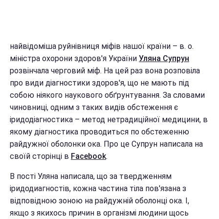
найвідоміша руйнівниця міфів нашої країни – в. о.
міністра охорони здоров'я України
Уляна Супрун
розвінчала черговий міф. На цей раз вона розповіла
про види діагностики здоров'я, що не мають під
собою ніякого наукового обґрунтування. За словами
чиновниці, одним з таких видів обстеження є
іридодіагностика – метод нетрадиційної медицини, в
якому діагностика проводиться по обстеженню
райдужної оболонки ока. Про це Супрун написала на
своїй сторінці в
Facebook
.
В пості Уляна написала, що за твердженням
iридодиагностiв, кожна частина тіла пов'язана з
відповідною зоною на райдужній оболонці ока. І,
якщо з якихось причин в організмі людини щось