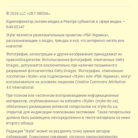
© 2026 LLC «UBT MEDIA»
Идентификатор онлайн-медиа в Реестре субъектов в сфере медиа —
R40-05347
Styler является развлекательным проектом «РБК-Украина»,
рассказывающим о людях, трендах и всё, что интересно читать вне
новостей.
Фотографии, иллюстрации и другие изображения принадлежат их
правообладателям. Использование фотографий, отмеченных Getty
Images, допускается исключительно при наличии письменного
разрешения фотоагентства Getty Images. Фотографии, отмеченные
логотипом «Styler» или подписанные «Styler» или «РБК-Украина», могут
использоваться на условиях лицензии Creative Commons Attribution
4.0 International.
При полном или частичном воспроизведении информационных
материалов, опубликованных на вебсайте «Styler» (styler.rbc.ua),
обязательно размещение активной гиперссылки на styler.rbc.ua,
открытой для индексации поисковыми системами. Такая гиперссылка
должна быть размещена непосредственно в тексте материала не ниже
второго абзаца.
Редакция "Styler" может не разделять точку зрения авторов
публикаций. Оценочные суждения, согласно законодательству