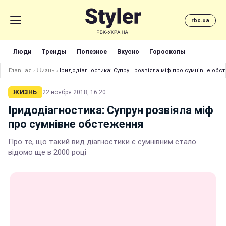
rbc.ua
Люди
Тренды
Полезное
Вкусно
Гороскопы
Главная
›
Жизнь
›
Іридодіагностика: Супрун розвіяла міф про сумнівне обс
ЖИЗНЬ
22 ноября 2018, 16:20
Іридодіагностика: Супрун розвіяла міф
про сумнівне обстеження
Про те, що такий вид діагностики є сумнівним стало
відомо ще в 2000 році