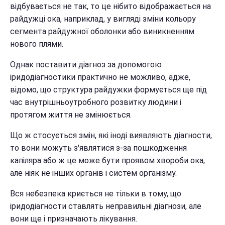
відбувається не так, то це нібито відображається на
райдужці ока, наприклад, у вигляді зміни кольору
сегмента райдужної оболонки або виникненням
нового плями.
Однак поставити діагноз за допомогою
іридодіагностики практично не можливо, адже,
відомо, що структура райдужки формується ще під
час внутрішньоутробного розвитку людини і
протягом життя не змінюється.
Що ж стосується змін, які іноді виявляють діагности,
то вони можуть з'являтися з-за пошкодження
капіляра або ж це може бути проявом хвороби ока,
але ніяк не інших органів і систем організму.
Вся небезпека криється не тільки в тому, що
іридодіагности ставлять неправильні діагнози, але
вони ще і призначають лікування.