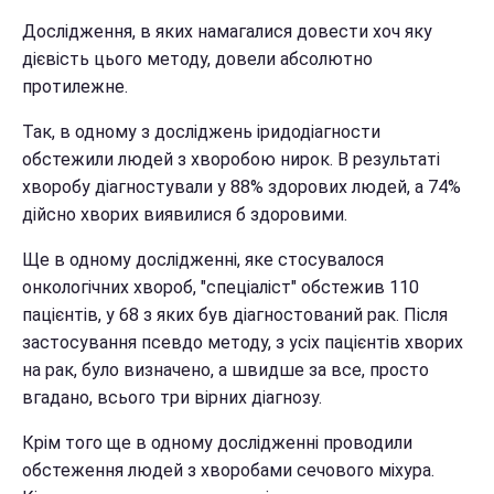
Дослідження, в яких намагалися довести хоч яку
дієвість цього методу, довели абсолютно
протилежне.
Так, в одному з досліджень іридодіагности
обстежили людей з хворобою нирок. В результаті
хворобу діагностували у 88% здорових людей, а 74%
дійсно хворих виявилися б здоровими.
Ще в одному дослідженні, яке стосувалося
онкологічних хвороб, "спеціаліст" обстежив 110
пацієнтів, у 68 з яких був діагностований рак. Після
застосування псевдо методу, з усіх пацієнтів хворих
на рак, було визначено, а швидше за все, просто
вгадано, всього три вірних діагнозу.
Крім того ще в одному дослідженні проводили
обстеження людей з хворобами сечового міхура.