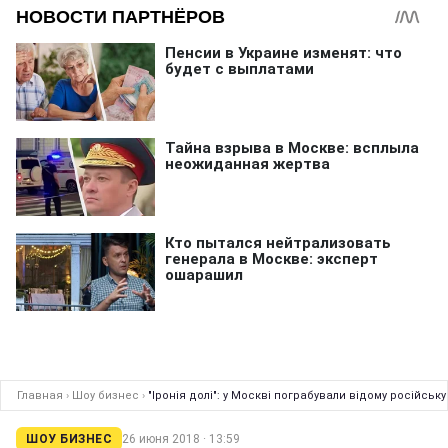
Главная
›
Шоу бизнес
›
"Іронія долі": у Москві пограбували відому російську
ШОУ БИЗНЕС
26 июня 2018 · 13:59