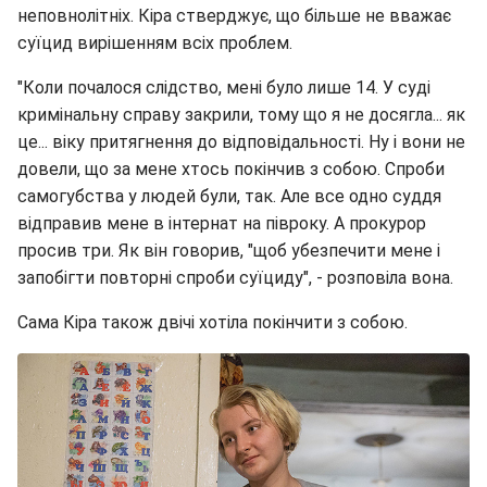
неповнолітніх. Кіра стверджує, що більше не вважає
суїцид вирішенням всіх проблем.
"Коли почалося слідство, мені було лише 14. У суді
кримінальну справу закрили, тому що я не досягла... як
це... віку притягнення до відповідальності. Ну і вони не
довели, що за мене хтось покінчив з собою. Спроби
самогубства у людей були, так. Але все одно суддя
відправив мене в інтернат на півроку. А прокурор
просив три. Як він говорив, "щоб убезпечити мене і
запобігти повторні спроби суїциду", - розповіла вона.
Сама Кіра також двічі хотіла покінчити з собою.