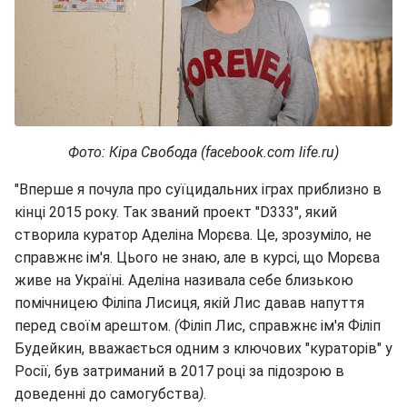
Фото: Кіра Свобода (facebook.com life.ru)
"Вперше я почула про суїцидальних іграх приблизно в
кінці 2015 року. Так званий проект "D333", який
створила куратор Аделіна Морєва. Це, зрозуміло, не
справжнє ім'я. Цього не знаю, але в курсі, що Морєва
живе на Україні. Аделіна називала себе близькою
помічницею Філіпа Лисиця, якій Лис давав напуття
перед своїм арештом.
(
Філіп Лис, справжнє ім'я Філіп
Будейкин, вважається одним з ключових "кураторів" у
Росії, був затриманий в 2017 році за підозрою в
доведенні до самогубства
)
.