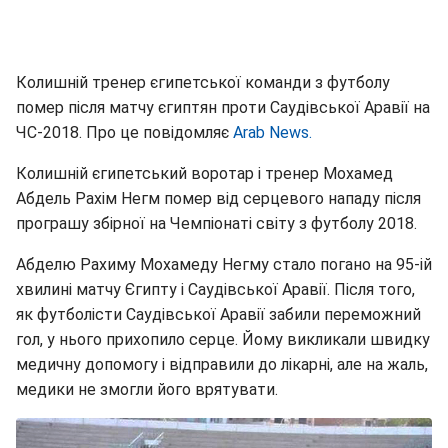
Колишній тренер єгипетської команди з футболу
помер після матчу єгиптян проти Саудівської Аравії на
ЧС-2018. Про це повідомляє
Arab News.
Колишній єгипетський воротар і тренер Мохамед
Абдель Рахім Негм помер від серцевого нападу після
програшу збірної на Чемпіонаті світу з футболу 2018.
Абделю Рахиму Мохамеду Негму стало погано на 95-ій
хвилині матчу Єгипту і Саудівської Аравії. Після того,
як футболісти Саудівської Аравії забили переможний
гол, у нього прихопило серце. Йому викликали швидку
медичну допомогу і відправили до лікарні, але на жаль,
медики не змогли його врятувати.