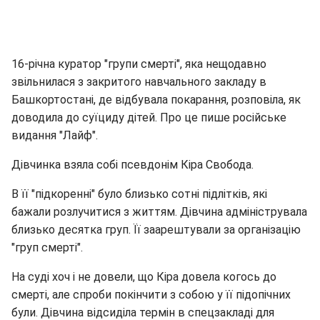
16-річна куратор "групи смерті", яка нещодавно
звільнилася з закритого навчального закладу в
Башкортостані, де відбувала покарання, розповіла, як
доводила до суїциду дітей. Про це пише російське
видання "Лайф".
Дівчинка взяла собі псевдонім Кіра Свобода.
В її "підкоренні" було близько сотні підлітків, які
бажали розлучитися з життям. Дівчина адмініструвала
близько десятка груп. Її заарештували за організацію
"груп смерті".
На суді хоч і не довели, що Кіра довела когось до
смерті, але спроби покінчити з собою у її підопічних
були. Дівчина відсиділа термін в спецзакладі для