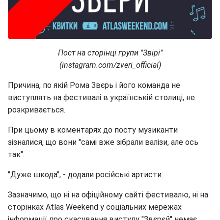
Пост на сторінці групи "Звірі"
(instagram.com/zveri_official)
Причина, по якій Рома Звєрь і його команда не
виступлять на фестивалі в українській столиці, не
розкривається.
При цьому в коментарях до посту музиканти
зізналися, що вони "самі вже зібрали валізи, але ось
так".
"Дуже шкода", - додали російські артисти.
Зазначимо, що ні на офіційному сайті фестивалю, ні на
сторінках Atlas Weekend у соціальних мережах
інформації про скасування виступу "Звєрєй" немає.