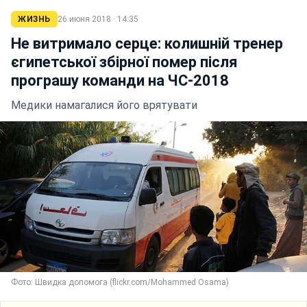
ЖИЗНЬ
26 июня 2018 · 14:35
Не витримало серце: колишній тренер
єгипетської збірної помер після
програшу команди на ЧС-2018
Медики намагалися його врятувати
Фото: Швидка допомога (flickr.com/Mohammed Osama)