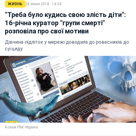
ЖИЗНЬ
26 июня 2018 · 14:34
"Треба було кудись свою злість діти":
16-річна куратор "групи смерті"
розповіла про свої мотиви
Дівчина-підліток у мережі доводила до ровесників до
суїциду
Колаж РБК-Україна