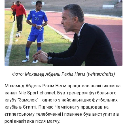
Фото: Мохамед Абдель Рахім Негм (twitter/drafts)
Мохамед Абдель Рахім Негм працював аналітиком на
каналі Nile Sport channel. Був тренером футбольного
клубу "Замалек" - одного з найсильніших футбольних
клубів в Єгипті. Під час Чемпіонату працював на
єгипетському телебаченні і повинен був виступити в
ролі аналітика після матчу.