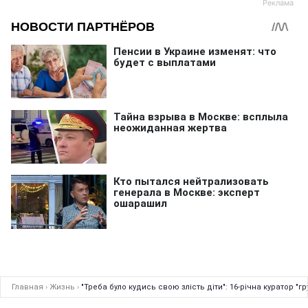
Главная
›
Жизнь
›
"Треба було кудись свою злість діти": 16-річна куратор "г