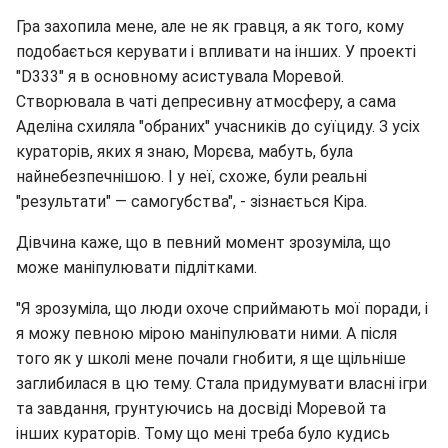
Гра захопила мене, але не як гравця, а як того, кому
подобається керувати і впливати на інших. У проекті
"D333" я в основному асистувала Моревой.
Створювала в чаті депресивну атмосферу, а сама
Аделіна схиляла "обраних" учасників до суїциду. З усіх
кураторів, яких я знаю, Морєва, мабуть, була
найнебезпечнішою. І у неї, схоже, були реальні
"результати" — самогубства", - зізнається Кіра.
Дівчина каже, що в певний момент зрозуміла, що
може маніпулювати підлітками.
"Я зрозуміла, що люди охоче сприймають мої поради, і
я можу певною мірою маніпулювати ними. А після
того як у школі мене почали гнобити, я ще щільніше
заглибилася в цю тему. Стала придумувати власні ігри
та завдання, грунтуючись на досвіді Моревой та
інших кураторів. Тому що мені треба було кудись