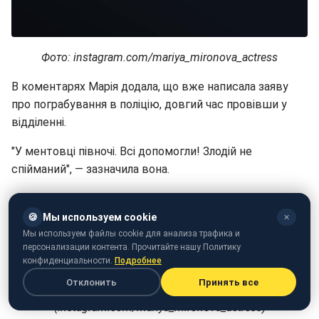
Фото: instagram.com/mariya_mironova_actress
В коментарях Марія додала, що вже написала заяву
про пограбування в поліцію, довгий час провівши у
відділенні.
"У ментовці півночі. Всі допомогли! Злодій не
спійманий", — зазначила вона.
🍪
Мы используем cookie
✕
Мы используем файлы cookie для анализа трафика и
персонализации контента. Прочитайте нашу Политику
конфиденциальности.
Подробнее
Отклонить
Принять все
Скріншот коментарів
(instagram.com/mariya_mironova_actress)