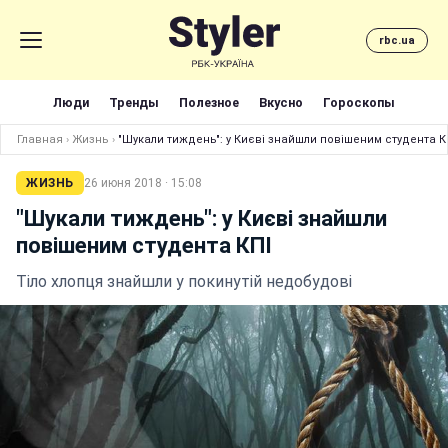
rbc.ua
Люди
Тренды
Полезное
Вкусно
Гороскопы
Главная
›
Жизнь
›
"Шукали тиждень": у Києві знайшли повішеним студента К
ЖИЗНЬ
26 июня 2018 · 15:08
"Шукали тиждень": у Києві знайшли
повішеним студента КПІ
Тіло хлопця знайшли у покинутій недобудові