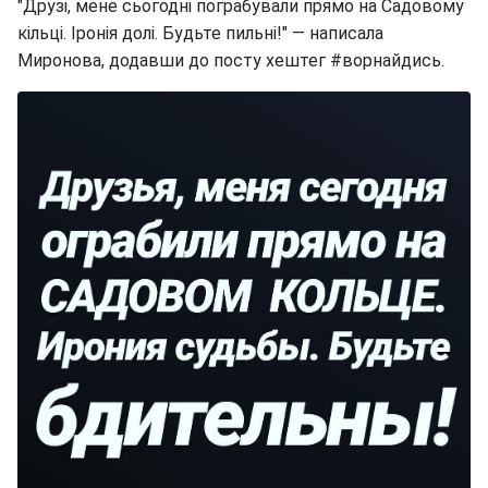
"Друзі, мене сьогодні пограбували прямо на Садовому
кільці. Іронія долі. Будьте пильні!" — написала
Миронова, додавши до посту хештег #ворнайдись.