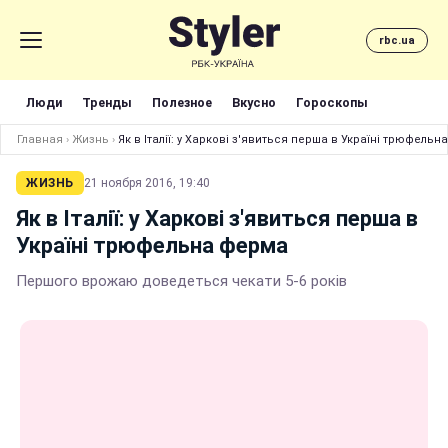
rbc.ua
Люди
Тренды
Полезное
Вкусно
Гороскопы
Главная
›
Жизнь
›
Як в Італії: у Харкові з'явиться перша в Україні трюфель
ЖИЗНЬ
21 ноября 2016, 19:40
Як в Італії: у Харкові з'явиться перша в
Україні трюфельна ферма
Першого врожаю доведеться чекати 5-6 років