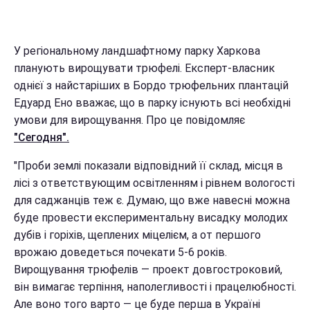
У регіональному ландшафтному парку Харкова
планують вирощувати трюфелі. Експерт-власник
однієї з найстаріших в Бордо трюфельних плантацій
Едуард Ено вважає, що в парку існують всі необхідні
умови для вирощування. Про це повідомляє
"Сегодня".
"Проби землі показали відповідний її склад, місця в
лісі з ответствующим освітленням і рівнем вологості
для саджанців теж є. Думаю, що вже навесні можна
буде провести експериментальну висадку молодих
дубів і горіхів, щеплених міцелієм, а от першого
врожаю доведеться почекати 5-6 років.
Вирощування трюфелів — проект довгостроковий,
він вимагає терпіння, наполегливості і працелюбності.
Але воно того варто — це буде перша в Україні