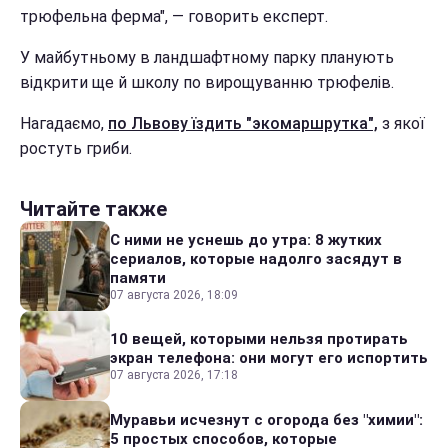
трюфельна ферма", — говорить експерт.
У майбутньому в ландшафтному парку планують
відкрити ще й школу по вирощуванню трюфелів.
Нагадаємо,
по Львову їздить "экомаршрутка",
з якої
ростуть гриби.
Читайте также
С ними не уснешь до утра: 8 жутких
сериалов, которые надолго засядут в
памяти
07 августа 2026, 18:09
10 вещей, которыми нельзя протирать
экран телефона: они могут его испортить
07 августа 2026, 17:18
Муравьи исчезнут с огорода без "химии":
5 простых способов, которые