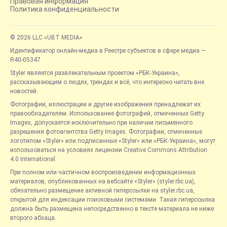
Правовая информация
Политика конфиденциальности
© 2026 LLC «UBT MEDIA»
Идентификатор онлайн-медиа в Реестре субъектов в сфере медиа —
R40-05347
Styler является развлекательным проектом «РБК-Украина»,
рассказывающим о людях, трендах и всё, что интересно читать вне
новостей.
Фотографии, иллюстрации и другие изображения принадлежат их
правообладателям. Использование фотографий, отмеченных Getty
Images, допускается исключительно при наличии письменного
разрешения фотоагентства Getty Images. Фотографии, отмеченные
логотипом «Styler» или подписанные «Styler» или «РБК-Украина», могут
использоваться на условиях лицензии Creative Commons Attribution
4.0 International.
При полном или частичном воспроизведении информационных
материалов, опубликованных на вебсайте «Styler» (styler.rbc.ua),
обязательно размещение активной гиперссылки на styler.rbc.ua,
открытой для индексации поисковыми системами. Такая гиперссылка
должна быть размещена непосредственно в тексте материала не ниже
второго абзаца.