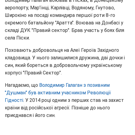
Володимир Галаган воював в Пісках, в Донецькому
аеропорту, Мар'їнці, Карлівці, Водяному, Гнутово,
Широкіно на посаді командира першої роти 8-го
окремого батальйону "Аратта". Воював на Донбасі у
складі ДУК "Правий сектор". Брав участь у боях біля
села Піски.
Поховають добровольця на Алеї Героїв Західного
кладовища. У нього залишилися дружина, дві дочки і
син, який бореться в добровольчому українському
корпусі "Правий Сектор".
Нагадаємо, що
Володимир Галаган з позивним
"Душман" був активним учасником Революції
Гідності
. У 2014 році одним з перших став на захист
країни від російської агресії. Пізніше до нього
приєднався і його син.