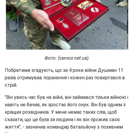
Фото: (censor.net.ua)
Побратими згадують, що за 4 роки війни Душман 11
разів отримував поранення і кожен раз повертався в
стрій.
"Він увесь час був на війні, він займався тільки війною і
навіть не бачив, як зростає його онук. Він був одним з
кращих розвідників. У мене немає таких слів, щоб
сказати, що це була за людина і як він прожив своє
життя", - зазначив командир батальйону з позивним