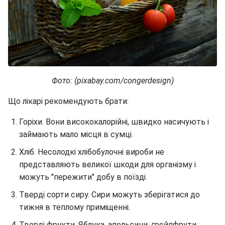
Фото: (pixabay.com/congerdesign)
Що лікарі рекомендують брати:
Горіхи. Вони висококалорійні, швидко насичують і
займають мало місця в сумці.
Хліб. Несолодкі хлібобулочні вироби не
представляють великої шкоди для організму і
можуть "пережити" добу в поїзді.
Тверді сорти сиру. Сири можуть зберігатися до
тижня в теплому приміщенні.
Тверді фрукти. Яблука, апельсини, грейпфрути,