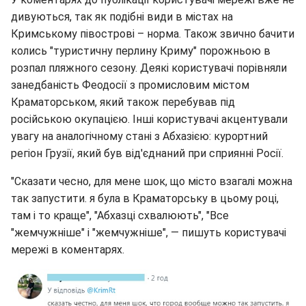
дивуються, так як подібні види в містах на
Кримському півострові – норма. Також звично бачити
колись "туристичну перлину Криму" порожньою в
розпал пляжного сезону. Деякі користувачі порівняли
занедбаність Феодосії з промисловим містом
Краматорськом, який також перебував під
російською окупацією. Інші користувачі акцентували
увагу на аналогічному стані з Абхазією: курортний
регіон Грузії, який був від'єднаний при сприянні Росії.
"Сказати чесно, для мене шок, що місто взагалі можна
так запустити. я була в Краматорську в цьому році,
там і то краще", "Абхазці схвалюють", "Все
"жемчужніше" і "жемчужніше", — пишуть користувачі
мережі в коментарях.