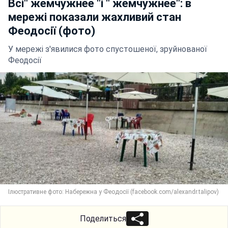
Всі" жемчужнее "і " жемчужнее": в
мережі показали жахливий стан
Феодосії (фото)
У мережі з'явилися фото спустошеної, зруйнованої
Феодосії
Ілюстративне фото: Набережна у Феодосії (facebook.com/alexandr.talipov)
Поделиться