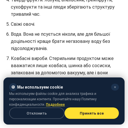
сухофрукти та інші плоди зберігають структуру
тривалий час.
Свіжі овочі.
Вода. Вона не псується ніколи, але для більшої
доцільності краще брати негазовану воду без
підсолоджувачів.
Ковбасні вироби. Стерильним продуктом може
вважатися лише ковбаса, шинка або сосиски,
запаковані за допомогою вакууму, але і вони
повинні бути з'їдені максимум через 10 годин, якщо
зберігалися при кімнатній температурі.
🍪
Мы используем cookie
✕
Мы используем файлы cookie для анализа трафика и
До речі, експерти вважають, що гіпергідрація так
персонализации контента. Прочитайте нашу Политику
конфиденциальности.
Подробнее
само небезпечна для організму, як і нестача рідини.
Надмірне поглинання рідини нерідко стає причиною
Отклонить
Принять все
серйозних проблем зі здоров'ям.