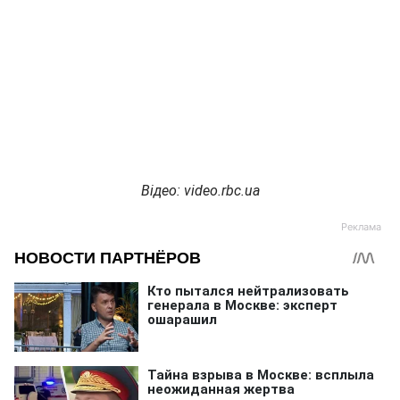
Відео: video.rbc.ua