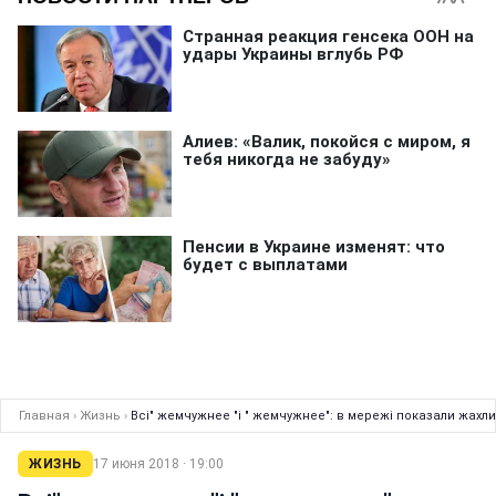
Главная
›
Жизнь
›
Всі" жемчужнее "і " жемчужнее": в мережі показали жахли
ЖИЗНЬ
17 июня 2018 · 19:00