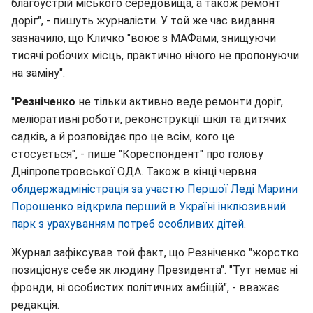
благоустрій міського середовища, а також ремонт
доріг", - пишуть журналісти. У той же час видання
зазначило, що Кличко "воює з МАФами, знищуючи
тисячі робочих місць, практично нічого не пропонуючи
на заміну".
"
Резніченко
не тільки активно веде ремонти доріг,
меліоративні роботи, реконструкції шкіл та дитячих
садків, а й розповідає про це всім, кого це
стосується", - пише "Кореспондент" про голову
Дніпропетровської ОДА. Також в кінці червня
облдержадміністрація за участю Першої Леді Марини
Порошенко відкрила перший в Україні інклюзивний
парк з урахуванням потреб особливих дітей
.
Журнал зафіксував той факт, що Резніченко "жорстко
позиціонує себе як людину Президента". "Тут немає ні
фронди, ні особистих політичних амбіцій", - вважає
редакція.