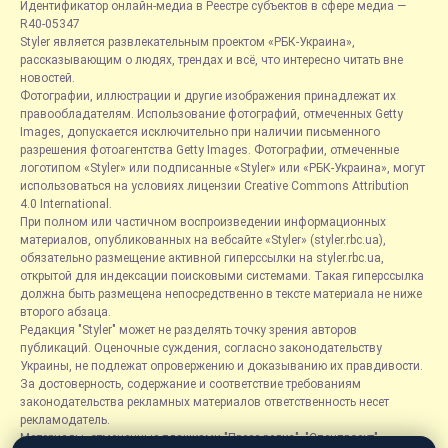
Идентификатор онлайн-медиа в Реестре субъектов в сфере медиа —
R40-05347
Styler является развлекательным проектом «РБК-Украина»,
рассказывающим о людях, трендах и всё, что интересно читать вне
новостей.
Фотографии, иллюстрации и другие изображения принадлежат их
правообладателям. Использование фотографий, отмеченных Getty
Images, допускается исключительно при наличии письменного
разрешения фотоагентства Getty Images. Фотографии, отмеченные
логотипом «Styler» или подписанные «Styler» или «РБК-Украина», могут
использоваться на условиях лицензии Creative Commons Attribution
4.0 International.
При полном или частичном воспроизведении информационных
материалов, опубликованных на вебсайте «Styler» (styler.rbc.ua),
обязательно размещение активной гиперссылки на styler.rbc.ua,
открытой для индексации поисковыми системами. Такая гиперссылка
должна быть размещена непосредственно в тексте материала не ниже
второго абзаца.
Редакция "Styler" может не разделять точку зрения авторов
публикаций. Оценочные суждения, согласно законодательству
Украины, не подлежат опровержению и доказыванию их правдивости.
За достоверность, содержание и соответствие требованиям
законодательства рекламных материалов ответственность несет
рекламодатель.
Материалы, отмеченные плашками "Пресс-релиз", "Спецпроект",