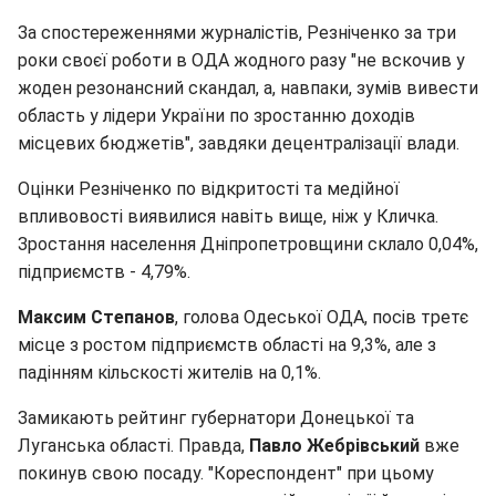
За спостереженнями журналістів, Резніченко за три
роки своєї роботи в ОДА жодного разу "не вскочив у
жоден резонансний скандал, а, навпаки, зумів вивести
область у лідери України по зростанню доходів
місцевих бюджетів", завдяки децентралізації влади.
Оцінки Резніченко по відкритості та медійної
впливовості виявилися навіть вище, ніж у Кличка.
Зростання населення Дніпропетровщини склало 0,04%,
підприємств - 4,79%.
Максим Степанов
, голова Одеської ОДА, посів третє
місце з ростом підприємств області на 9,3%, але з
падінням кільскості жителів на 0,1%.
Замикають рейтинг губернатори Донецької та
Луганська області. Правда,
Павло Жебрівський
вже
покинув свою посаду. "Кореспондент" при цьому