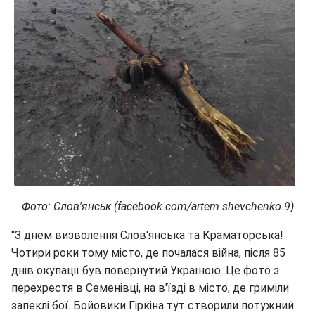
Фото: Слов'янськ (facebook.com/artem.shevchenko.9)
"З днем визволення Слов'янська та Краматорська!
Чотири роки тому місто, де почалася війна, після 85
днів окупації був повернутий Україною. Це фото з
перехрестя в Семенівці, на в'їзді в місто, де гриміли
запеклі бої. Бойовики Гіркіна тут створили потужний