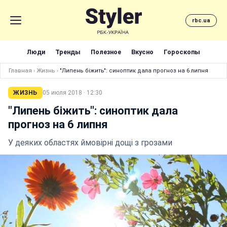
rbc.ua
Люди
Тренды
Полезное
Вкусно
Гороскопы
Главная
›
Жизнь
›
"Липень біжить": синоптик дала прогноз на 6 липня
ЖИЗНЬ
05 июля 2018 · 12:30
"Липень біжить": синоптик дала
прогноз на 6 липня
У деяких областях ймовірні дощі з грозами