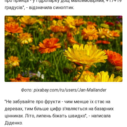
про принца - у Гідропарку дощ малоймовірний, +17+19
градусів", - відзначила синоптик.
Фото: pixabay.com/ru/users/Jan-Mallander
"Не забувайте про фрукти - чим менше їх стає на
деревах, тим більше цифр з'являється на базарних
цінниках. Літо, липень біжать швидко", - написала
Діденко.