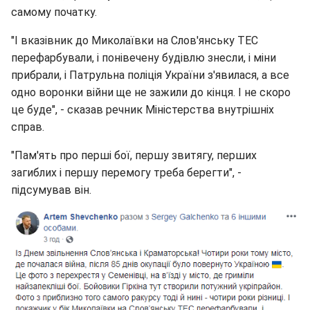
самому початку.
"І вказівник до Миколаївки на Слов'янську ТЕС
перефарбували, і понівечену будівлю знесли, і міни
прибрали, і Патрульна поліція України з'явилася, а все
одно воронки війни ще не зажили до кінця. І не скоро
це буде", - сказав речник Міністерства внутрішніх
справ.
"Пам'ять про перші бої, першу звитягу, перших
загиблих і першу перемогу треба берегти", -
підсумував він.