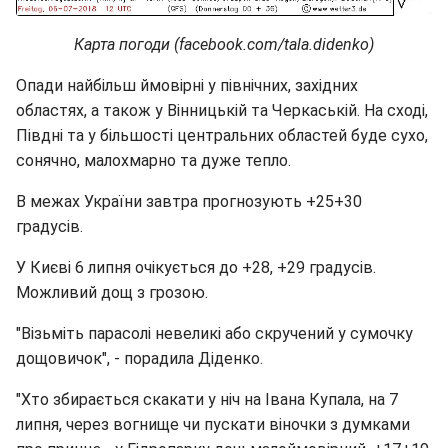
Карта погоди (facebook.com/tala.didenko)
Опади найбільш ймовірні у північних, західних
областях, а також у Вінницькій та Черкаській. На сході,
Півдні та у більшості центральних областей буде сухо,
сонячно, малохмарно та дуже тепло.
В межах України завтра прогнозують +25+30
градусів.
У Києві 6 липня очікується до +28, +29 градусів.
Можливий дощ з грозою.
"Візьміть парасолі невеликі або скручений у сумочку
дощовичок", - порадила Діденко.
"Хто збирається скакати у ніч на Івана Купала, на 7
липня, через вогнище чи пускати віночки з думками