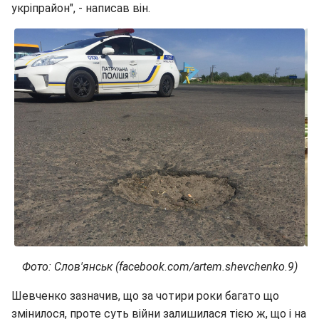
укріпрайон", - написав він.
Фото: Слов'янськ (facebook.com/artem.shevchenko.9)
Шевченко зазначив, що за чотири роки багато що
змінилося, проте суть війни залишилася тією ж, що і на