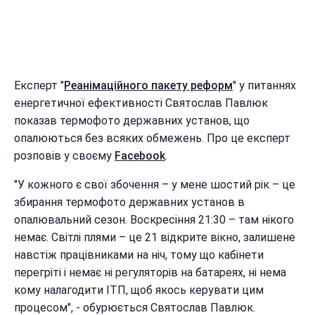
Експерт "
Реанімаційного пакету реформ
" у питаннях
енергетичної ефективності Святослав Павлюк
показав термофото державних установ, що
опалюються без всяких обмежень. Про це експерт
розповів у своєму
Facebook
.
"У кожного є свої збочення – у мене шостий рік – це
збирання термофото державних установ в
опалювальний сезон. Воскресіння 21:30 – там нікого
немає. Світлі плями – це 21 відкрите вікно, залишене
навстіж працівниками на ніч, тому що кабінети
перегріті і немає ні регуляторів на батареях, ні нема
кому налагодити ІТП, щоб якось керувати цим
процесом", - обурюється Святослав Павлюк.