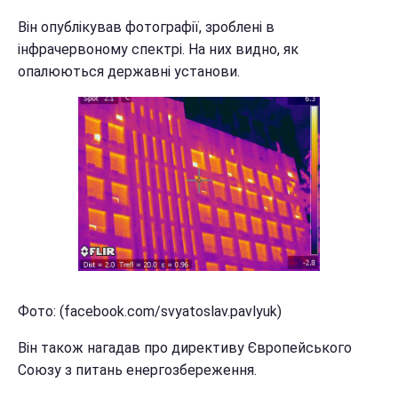
Він опублікував фотографії, зроблені в
інфрачервоному спектрі. На них видно, як
опалюються державні установи.
Фото: (facebook.com/svyatoslav.pavlyuk)
Він також нагадав про директиву Європейського
Союзу з питань енергозбереження.