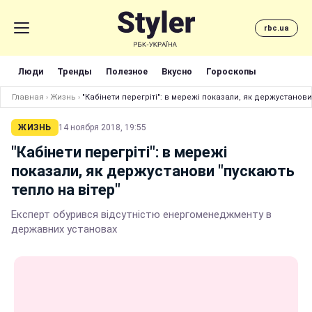
rbc.ua
Люди
Тренды
Полезное
Вкусно
Гороскопы
Главная
›
Жизнь
›
"Кабінети перегріті": в мережі показали, як держустанови
ЖИЗНЬ
14 ноября 2018, 19:55
"Кабінети перегріті": в мережі
показали, як держустанови "пускають
тепло на вітер"
Експерт обурився відсутністю енергоменеджменту в
державних установах