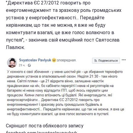
"Директива ЄС 27/2012 говорить про
енергоменеджмент та зразкову роль громадських
установ у енергоефективності... Передайте
керівникам, що так не можна, я вже не буду
коментувати взагалі, це вже голос волаючого в
пустелі", - закінчив свій емоційний пост Святослав
Павлюк.
Скріншот поста облікового запису