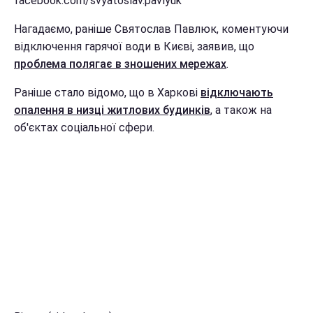
facebook.com/svyatoslav.pavlyuk
Нагадаємо, раніше Святослав Павлюк, коментуючи
відключення гарячої води в Києві, заявив, що
проблема полягає в зношених мережах
.
Раніше стало відомо, що в Харкові
відключають
опалення в низці житлових будинків
, а також на
об'єктах соціальної сфери.