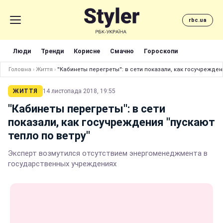
rbc.ua
Люди
Тренди
Корисне
Смачно
Гороскопи
Головна
›
Життя
›
''Кабинеты перегреты'': в сети показали, как госучреждени
ЖИТТЯ
14 листопада 2018, 19:55
''Кабинеты перегреты'': в сети
показали, как госучреждения ''пускают
тепло по ветру''
Эксперт возмутился отсутствием энергоменеджмента в
государственных учреждениях