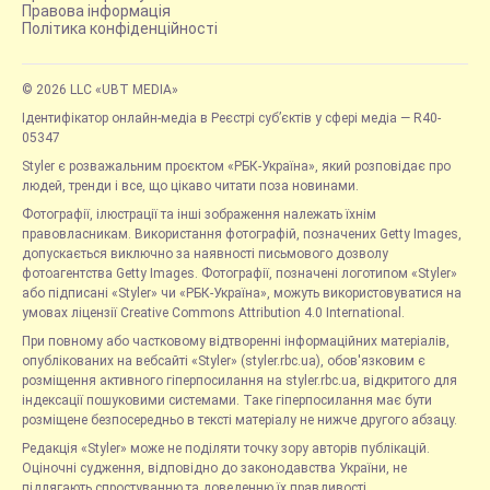
Правова інформація
Політика конфіденційності
© 2026 LLC «UBT MEDIA»
Ідентифікатор онлайн-медіа в Реєстрі суб’єктів у сфері медіа — R40-
05347
Styler є розважальним проєктом «РБК-Україна», який розповідає про
людей, тренди і все, що цікаво читати поза новинами.
Фотографії, ілюстрації та інші зображення належать їхнім
правовласникам. Використання фотографій, позначених Getty Images,
допускається виключно за наявності письмового дозволу
фотоагентства Getty Images. Фотографії, позначені логотипом «Styler»
або підписані «Styler» чи «РБК-Україна», можуть використовуватися на
умовах ліцензії Creative Commons Attribution 4.0 International.
При повному або частковому відтворенні інформаційних матеріалів,
опублікованих на вебсайті «Styler» (styler.rbc.ua), обов'язковим є
розміщення активного гіперпосилання на styler.rbc.ua, відкритого для
індексації пошуковими системами. Таке гіперпосилання має бути
розміщене безпосередньо в тексті матеріалу не нижче другого абзацу.
Редакція «Styler» може не поділяти точку зору авторів публікацій.
Оціночні судження, відповідно до законодавства України, не
підлягають спростуванню та доведенню їх правдивості.