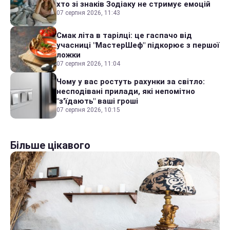
хто зі знаків Зодіаку не стримує емоцій
07 серпня 2026, 11:43
Смак літа в тарілці: це гаспачо від
учасниці "МастерШеф" підкорює з першої
ложки
07 серпня 2026, 11:04
Чому у вас ростуть рахунки за світло:
несподівані прилади, які непомітно
"з'їдають" ваші гроші
07 серпня 2026, 10:15
Більше цікавого