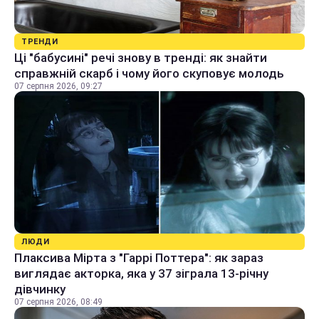
ТРЕНДИ
Ці "бабусині" речі знову в тренді: як знайти
справжній скарб і чому його скуповує молодь
07 серпня 2026, 09:27
ЛЮДИ
Плаксива Мірта з "Гаррі Поттера": як зараз
виглядає акторка, яка у 37 зіграла 13-річну
дівчинку
07 серпня 2026, 08:49