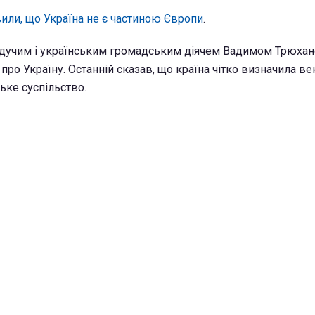
вили, що Україна не є частиною Європи
.
ведучим і українським громадським діячем Вадимом Трюха
 про Україну. Останній сказав, що країна чітко визначила ве
ьке суспільство.