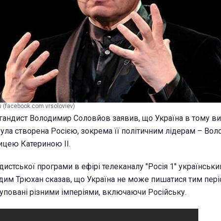
(facebook.com vrsoloviev)
андист Володимир Соловйов заявив, що Україна в тому виг
 була створена Росією, зокрема її політичним лідерам – В
ицею Катериною ІІ.
ндистської програми в ефірі телеканалу "Росія 1" українськи
дим Трюхан сказав, що Україна не може пишатися тим періо
куповані різними імперіями, включаючи Російську.