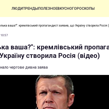
ЛЮДИ
ТРЕНДЫ
ПОЛЕЗНОЕ
ВКУСНО
ГОРОСКОПЫ
елька ваша?": кремлівський пропагандист заявив, що Україну створила Росія (
 10:57
ька ваша?": кремлівський пропаг
Україну створила Росія (відео)
унало чергове дивна заява