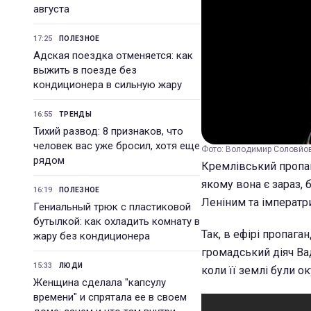
августа
17:25
ПОЛЕЗНОЕ
Адская поездка отменяется: как
выжить в поезде без
кондиционера в сильную жару
16:55
ТРЕНДЫ
Тихий развод: 8 признаков, что
человек вас уже бросил, хотя еще
Фото: Володимир Соловйов 
рядом
Кремлівський пропаг
якому вона є зараз,
16:19
ПОЛЕЗНОЕ
Леніним та імператр
Гениальный трюк с пластиковой
бутылкой: как охладить комнату в
Так, в ефірі пропага
жару без кондиционера
громадський діяч Ва
15:33
ЛЮДИ
коли її землі були о
Женщина сделала "капсулу
времени" и спрятала ее в своем