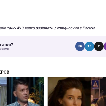
айп таксі #13 варто розірвати дипвідносини з Росією
татья?
FB
TG
X
узьями