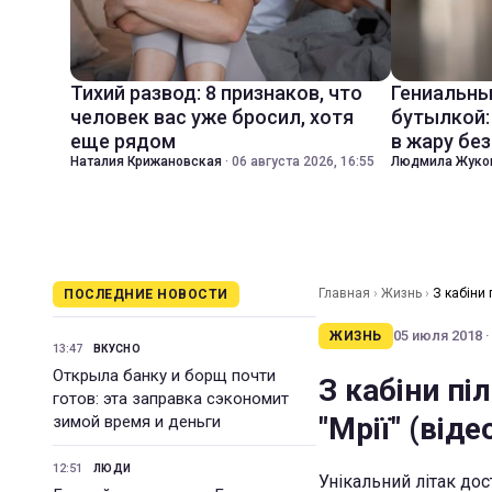
Тихий развод: 8 признаков, что
Гениальны
человек вас уже бросил, хотя
бутылкой:
еще рядом
в жару бе
Наталия Крижановская
·
06 августа 2026, 16:55
Людмила Жуко
Главная
›
Жизнь
›
З кабіни 
ПОСЛЕДНИЕ НОВОСТИ
05 июля 2018 ·
ЖИЗНЬ
13:47
ВКУСНО
Открыла банку и борщ почти
З кабіни пі
готов: эта заправка сэкономит
"Мрії" (віде
зимой время и деньги
12:51
ЛЮДИ
Унікальний літак дос