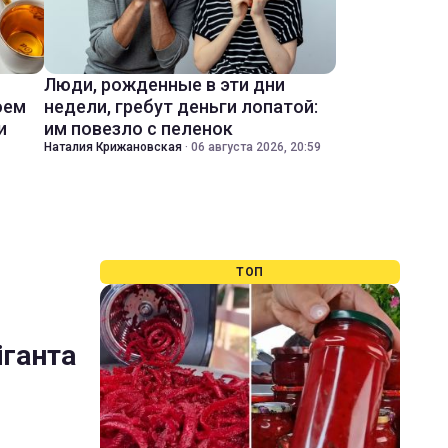
Люди, рожденные в эти дни
оем
недели, гребут деньги лопатой:
и
им повезло с пеленок
Наталия Крижановская
·
06 августа 2026, 20:59
ТОП
іганта