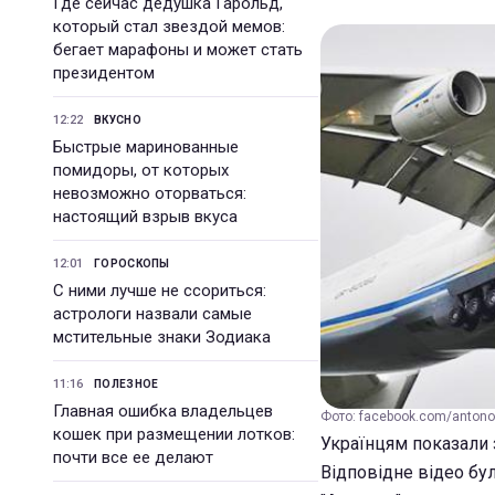
Где сейчас дедушка Гарольд,
который стал звездой мемов:
бегает марафоны и может стать
президентом
12:22
ВКУСНО
Быстрые маринованные
помидоры, от которых
невозможно оторваться:
настоящий взрыв вкуса
12:01
ГОРОСКОПЫ
С ними лучше не ссориться:
астрологи назвали самые
мстительные знаки Зодиака
11:16
ПОЛЕЗНОЕ
Главная ошибка владельцев
Фото: facebook.com/anton
кошек при размещении лотков:
Українцям показали з
почти все ее делают
Відповідне відео бул