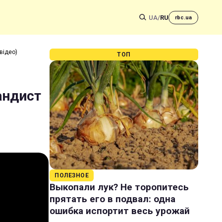
UA
/
RU
rbc.ua
відео)
ТОП
андист
ПОЛЕЗНОЕ
Выкопали лук? Не торопитесь
прятать его в подвал: одна
ошибка испортит весь урожай