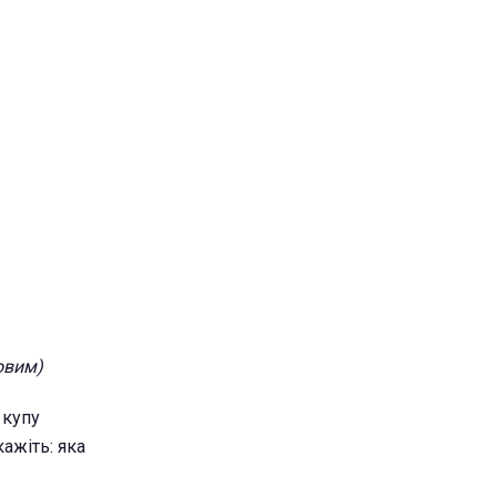
овим)
 купу
кажіть: яка