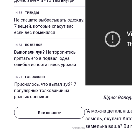
доме: зачем и что там внутри
14:58
ТРЕНДЫ
Не спешите выбрасывать одежду:
7 вещей, которые спасут вас,
если вес поменялся
14:53
ПОЛЕЗНОЕ
Выкопали лук? Не торопитесь
прятать его в подвал: одна
ошибка испортит весь урожай
14:21
ГОРОСКОПЫ
Приснилось, что выпал зуб? 7
популярных толкований из
разных сонников
Відео: Воло
"А можна детальніше
Все новости
земель, окупант Кате
земелька ваша? Ви п