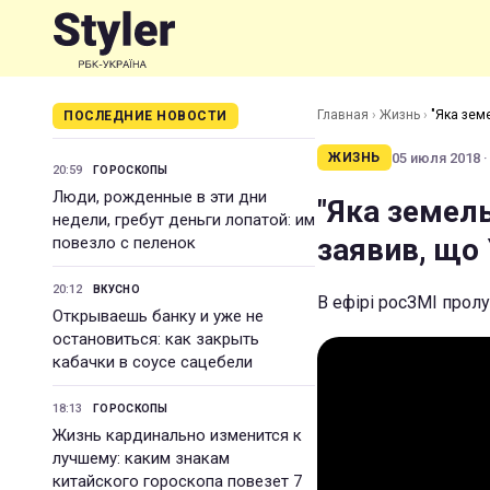
Главная
›
Жизнь
›
"Яка зем
ПОСЛЕДНИЕ НОВОСТИ
05 июля 2018 ·
ЖИЗНЬ
20:59
ГОРОСКОПЫ
Люди, рожденные в эти дни
"Яка земел
недели, гребут деньги лопатой: им
заявив, що 
повезло с пеленок
20:12
ВКУСНО
В ефірі росЗМІ прол
Открываешь банку и уже не
остановиться: как закрыть
кабачки в соусе сацебели
18:13
ГОРОСКОПЫ
Жизнь кардинально изменится к
лучшему: каким знакам
китайского гороскопа повезет 7