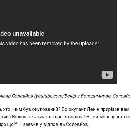
димир Соловйов (youtube.com/Вечір з Володимиром Соловй
, хто і чим був окупований? Бо окупант Ленін прирізав вам
рина Велика теж взагалі вас створила! Ні, ви мені просто с
ро що?" — заявив у відповідь Соловйов.