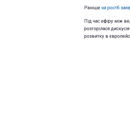
Раніше
на ростб зая
Під час ефіру між 
розгорілася дискусія
розвитку в європейс