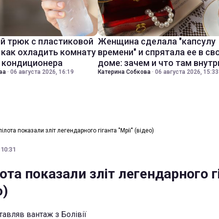
й трюк с пластиковой
Женщина сделала "капсулу
 как охладить комнату
времени" и спрятала ее в св
з кондиционера
доме: зачем и что там внутр
ва
·
06 августа 2026, 16:19
Катерина Собкова
·
06 августа 2026, 15:33
пілота показали зліт легендарного гіганта "Мрії" (відео)
 10:31
лота показали зліт легендарного г
о)
тавляв вантаж з Болівії