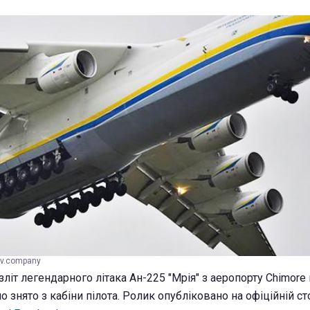
ov.company
літ легендарного літака Ан-225 "Мрія" з аеропорту Chimore в
о знято з кабіни пілота. Ролик опубліковано на офіційній с