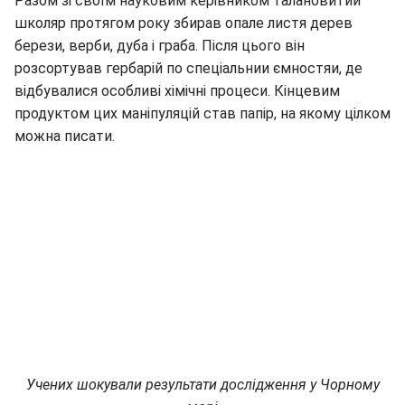
Разом зі своїм науковим керівником талановитий
школяр протягом року збирав опале листя дерев
берези, верби, дуба і граба. Після цього він
розсортував гербарій по спеціальнии ємностяи, де
відбувалися особливі хімічні процеси. Кінцевим
продуктом цих маніпуляцій став папір, на якому цілком
можна писати.
Учених шокували результати дослідження у Чорному