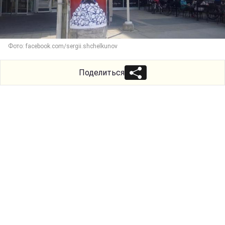
Фото: facebook.com/sergii.shchelkunov
Поделиться