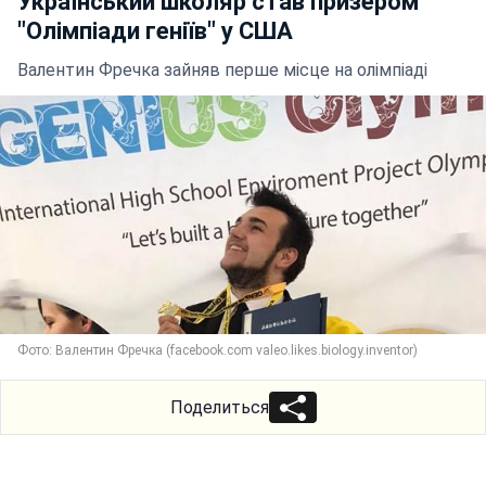
Український школяр став призером
"Олімпіади геніїв" у США
Валентин Фречка зайняв перше місце на олімпіаді
Фото: Валентин Фречка (facebook.com valeo.likes.biology.inventor)
Поделиться