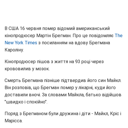
В США 16 червня помер відомий американський
кінопродюсер Мартін Брегман. Про це повідомляє
The
New York Times
з посиланням на вдову Брегмана
Кароліну.
Кінопродюсер пішов з життя на 93 році через
крововилив у мозок.
Смерть Брегмана пізніше підтвердив його син Майкл.
Він розповів, що Брегман помер у лікарні, куди його
доставили вночі. За словами Майкла, батько відійшов
"швидко і спокійно".
Поряд з Брегманом були дружина і діти - Майкл, Кріс і
Марісса.