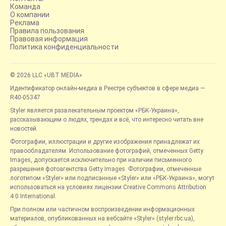
Команда
О компании
Реклама
Правила пользования
Правовая информация
Политика конфиденциальности
© 2026 LLC «UBT MEDIA»
Идентификатор онлайн-медиа в Реестре субъектов в сфере медиа —
R40-05347
Styler является развлекательным проектом «РБК-Украина»,
рассказывающим о людях, трендах и всё, что интересно читать вне
новостей.
Фотографии, иллюстрации и другие изображения принадлежат их
правообладателям. Использование фотографий, отмеченных Getty
Images, допускается исключительно при наличии письменного
разрешения фотоагентства Getty Images. Фотографии, отмеченные
логотипом «Styler» или подписанные «Styler» или «РБК-Украина», могут
использоваться на условиях лицензии Creative Commons Attribution
4.0 International.
При полном или частичном воспроизведении информационных
материалов, опубликованных на вебсайте «Styler» (styler.rbc.ua),