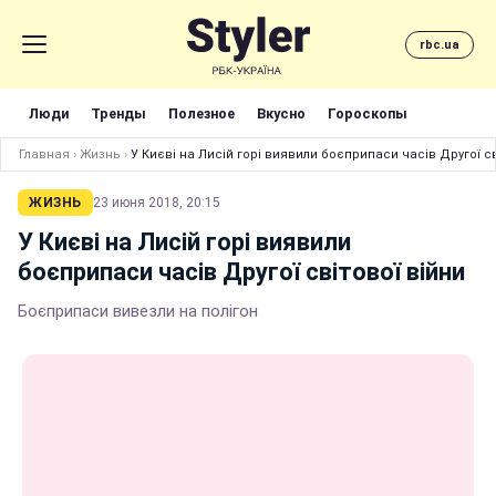
rbc.ua
Люди
Тренды
Полезное
Вкусно
Гороскопы
Главная
›
Жизнь
›
У Києві на Лисій горі виявили боєприпаси часів Другої св
ЖИЗНЬ
23 июня 2018, 20:15
У Києві на Лисій горі виявили
боєприпаси часів Другої світової війни
Боєприпаси вивезли на полігон