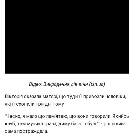
Відео: Викрадення дівчини (tsn.ua)
Вікторія сказала матері, що туди її привезли чоловіки,
які її схопили три дні тому.
"Чесно, я мало що пам'ятаю, що вони говорили. Якийсь
клуб, там музика грала, диму багато було", - розповіла
сама постраждала.