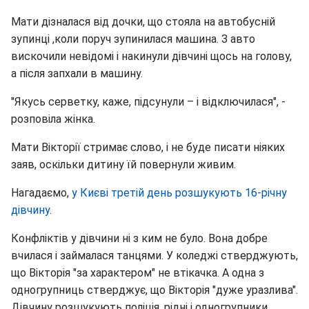
Мати дізналася від дочки, що стояла на автобусній
зупинці ,коли поруч зупинилася машина. З авто
вискочили невідомі і накинули дівчині щось на голову,
а після запхали в машину.
"Якусь серветку, каже, підсунули – і відключилася", -
розповіла жінка.
Мати Вікторії стримає слово, і не буде писати ніяких
заяв, оскільки дитину їй повернули живим.
Нагадаємо,
у Києві третій день розшукують 16-річну
дівчину
.
Конфліктів у дівчини ні з ким не було. Вона добре
вчилася і займалася танцями. У коледжі стверджують,
що Вікторія "за характером" не втікачка. А одна з
одногрупниць стверджує, що Вікторія "дуже уразлива".
Дівчину розшукують поліція, рідні і одногрупники.