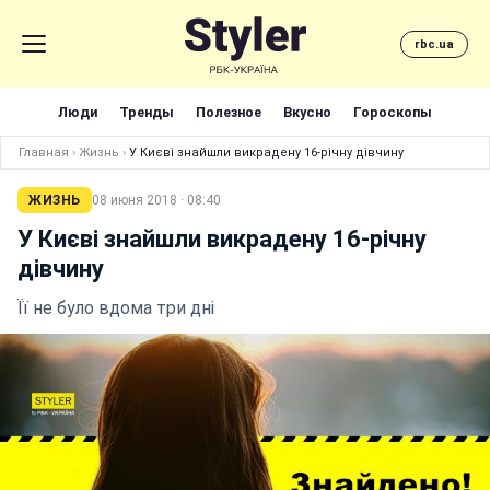
rbc.ua
Люди
Тренды
Полезное
Вкусно
Гороскопы
Главная
›
Жизнь
›
У Києві знайшли викрадену 16-річну дівчину
ЖИЗНЬ
08 июня 2018 · 08:40
У Києві знайшли викрадену 16-річну
дівчину
Її не було вдома три дні