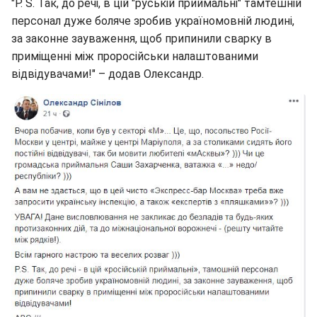
"P. S. Так, до речі, в цій "руській приймальні" тамтешній
персонал дуже боляче зробив україномовній людині,
за законне зауваження, щоб припинили сварку в
приміщенні між проросійськи налаштованими
відвідувачами!" – додав Олександр.