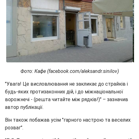
Фото: Кафе (facebook.com/aleksandr.sinilov)
"Увага! Це висловлювання не закликає до страйків і
будь-яких протизаконних дій, і до міжнаціональної
ворожнечі - (решта читайте між рядків!)" – зазначив
автор публікації.
Він також побажав усім "гарного настрою та веселих
розваг".