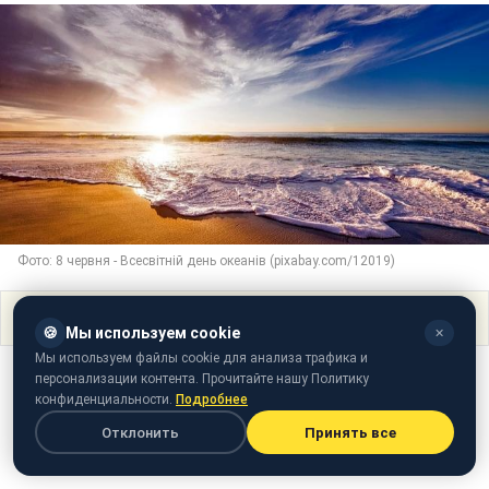
Фото: 8 червня - Всесвітній день океанів (pixabay.com/12019)
Поделиться
🍪
Мы используем cookie
✕
Мы используем файлы cookie для анализа трафика и
персонализации контента. Прочитайте нашу Политику
конфиденциальности.
Подробнее
Отклонить
Принять все