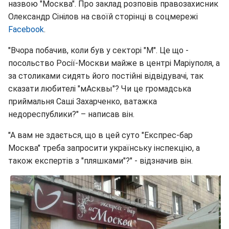
назвою "Москва". Про заклад розповів правозахисник
Олександр Сінілов на своїй сторінці в соцмережі
Facebook
.
"Вчора побачив, коли був у секторі "М". Це що -
посольство Росії-Москви майже в центрі Маріуполя, а
за столиками сидять його постійні відвідувачі, так
сказати любителі "мАсквы"? Чи це громадська
приймальня Саші Захарченко, ватажка
недореспублики?" – написав він.
"А вам не здається, що в цей суто "Експрес-бар
Москва" треба запросити українську інспекцію, а
також експертів з "пляшками"?" - відзначив він.