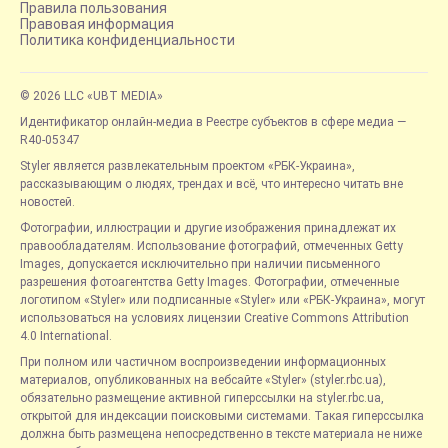
Правила пользования
Правовая информация
Политика конфиденциальности
© 2026 LLC «UBT MEDIA»
Идентификатор онлайн-медиа в Реестре субъектов в сфере медиа —
R40-05347
Styler является развлекательным проектом «РБК-Украина»,
рассказывающим о людях, трендах и всё, что интересно читать вне
новостей.
Фотографии, иллюстрации и другие изображения принадлежат их
правообладателям. Использование фотографий, отмеченных Getty
Images, допускается исключительно при наличии письменного
разрешения фотоагентства Getty Images. Фотографии, отмеченные
логотипом «Styler» или подписанные «Styler» или «РБК-Украина», могут
использоваться на условиях лицензии Creative Commons Attribution
4.0 International.
При полном или частичном воспроизведении информационных
материалов, опубликованных на вебсайте «Styler» (styler.rbc.ua),
обязательно размещение активной гиперссылки на styler.rbc.ua,
открытой для индексации поисковыми системами. Такая гиперссылка
должна быть размещена непосредственно в тексте материала не ниже