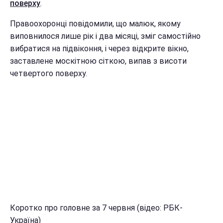
поверху
.
Правоохоронці повідомили, що малюк, якому
виповнилося лише рік і два місяці, зміг самостійно
вибратися на підвіконня, і через відкрите вікно,
заставлене москітною сіткою, випав з висоти
четвертого поверху.
Коротко про головне за 7 червня (відео: РБК-
Україна)