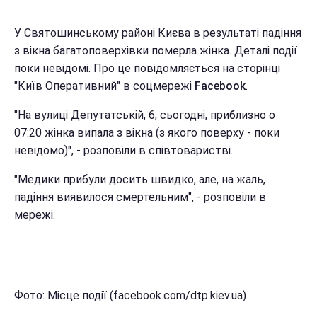
У Святошинському районі Києва в результаті падіння
з вікна багатоповерхівки померла жінка. Деталі події
поки невідомі. Про це повідомляється на сторінці
"Київ Оперативний" в соцмережі
Facebook
.
"На вулиці Депутатській, 6, сьогодні, приблизно о
07:20 жінка випала з вікна (з якого поверху - поки
невідомо)", - розповіли в співтоваристві.
"Медики прибули досить швидко, але, на жаль,
падіння виявилося смертельним", - розповіли в
мережі.
Фото: Місце події (facebook.com/dtp.kiev.ua)