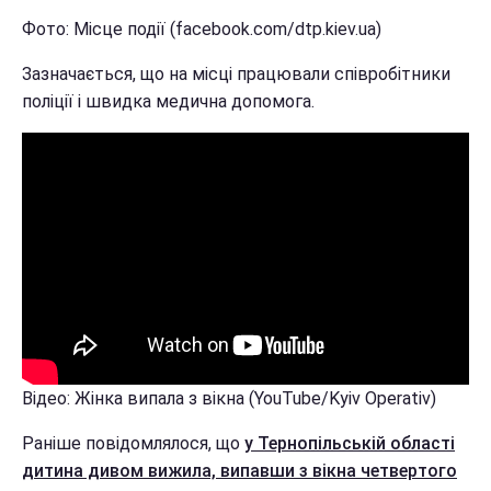
Фото: Місце події (facebook.com/dtp.kiev.ua)
Зазначається, що на місці працювали співробітники
поліції і швидка медична допомога.
Відео: Жінка випала з вікна (YouTube/Kyiv Operativ)
Раніше повідомлялося, що
у Тернопільській області
дитина дивом вижила, випавши з вікна четвертого