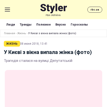
rbc.ua
Люди
Тренды
Полезное
Вкусно
Гороскопы
Главная
›
Жизнь
›
У Києві з вікна випала жінка (фото)
ЖИЗНЬ
08 июня 2018, 13:41
У Києві з вікна випала жінка (фото)
Трагедія сталася на вулиці Депутатській