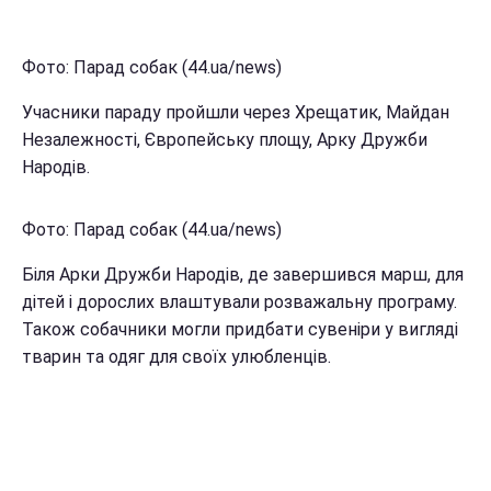
Фото: Парад собак (44.ua/news)
Учасники параду пройшли через Хрещатик, Майдан
Незалежності, Європейську площу, Арку Дружби
Народів.
Фото: Парад собак (44.ua/news)
Біля Арки Дружби Народів, де завершився марш, для
дітей і дорослих влаштували розважальну програму.
Також собачники могли придбати сувеніри у вигляді
тварин та одяг для своїх улюбленців.