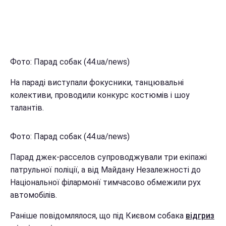
Фото: Парад собак (44.ua/news)
На параді виступали фокусники, танцювальні
колективи, проводили конкурс костюмів і шоу
талантів.
Фото: Парад собак (44.ua/news)
Парад джек-расселов супроводжували три екіпажі
патрульної поліції, а від Майдану Незалежності до
Національної філармонії тимчасово обмежили рух
автомобілів.
Раніше повідомлялося, що під Києвом собака
відгриз