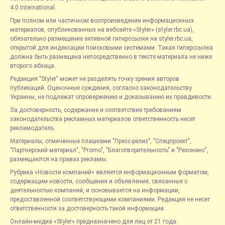
4.0 International.
При полном или частичном воспроизведении информационных
материалов, опубликованных на вебсайте «Styler» (styler.rbc.ua),
обязательно размещение активной гиперссылки на styler.rbc.ua,
открытой для индексации поисковыми системами. Такая гиперссылка
должна быть размещена непосредственно в тексте материала не ниже
второго абзаца.
Редакция "Styler" может не разделять точку зрения авторов
публикаций. Оценочные суждения, согласно законодательству
Украины, не подлежат опровержению и доказыванию их правдивости.
За достоверность, содержание и соответствие требованиям
законодательства рекламных материалов ответственность несет
рекламодатель.
Материалы, отмеченные плашками "Пресс-релиз", "Спецпроект",
"Партнерский материал", "Promo", "Благотворительность" и "Резонанс",
размещаются на правах рекламы.
Рубрика «Новости компаний» является информационным форматом,
содержащим новости, сообщения и объявления, связанные с
деятельностью компаний, и основывается на информации,
предоставленной соответствующими компаниями. Редакция не несет
ответственности за достоверность такой информации.
Онлайн-медиа «Styler» предназначено для лиц от 21 года.