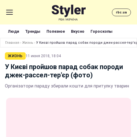
rbc.ua
Люди
Тренды
Полезное
Вкусно
Гороскопы
Главная
›
Жизнь
›
У Києві пройшов парад собак породи джек-рассел-тер'єр
ЖИЗНЬ
11 июня 2018, 18:04
У Києві пройшов парад собак породи
джек-рассел-тер'єр (фото)
Організатори параду збирали кошти для притулку тварин