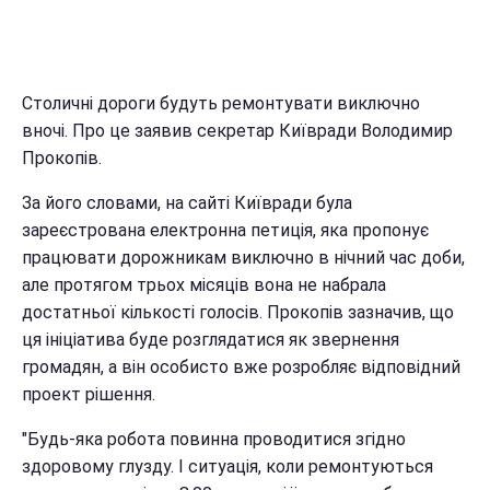
Столичні дороги будуть ремонтувати виключно
вночі. Про це заявив секретар Київради Володимир
Прокопів.
За його словами, на сайті Київради була
зареєстрована електронна петиція, яка пропонує
працювати дорожникам виключно в нічний час доби,
але протягом трьох місяців вона не набрала
достатньої кількості голосів. Прокопів зазначив, що
ця ініціатива буде розглядатися як звернення
громадян, а він особисто вже розробляє відповідний
проект рішення.
"Будь-яка робота повинна проводитися згідно
здоровому глузду. І ситуація, коли ремонтуються