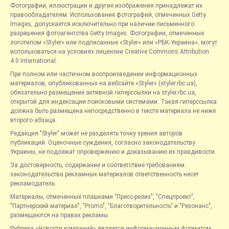
Фотографии, иллюстрации и другие изображения принадлежат их
правообладателям. Использование фотографий, отмеченных Getty
Images, допускается исключительно при наличии письменного
разрешения фотоагентства Getty Images. Фотографии, отмеченные
логотипом «Styler» или подписанные «Styler» или «РБК-Украина», могут
использоваться на условиях лицензии Creative Commons Attribution
4.0 International.
При полном или частичном воспроизведении информационных
материалов, опубликованных на вебсайте «Styler» (styler.rbc.ua),
обязательно размещение активной гиперссылки на styler.rbc.ua,
открытой для индексации поисковыми системами. Такая гиперссылка
должна быть размещена непосредственно в тексте материала не ниже
второго абзаца.
Редакция "Styler" может не разделять точку зрения авторов
публикаций. Оценочные суждения, согласно законодательству
Украины, не подлежат опровержению и доказыванию их правдивости.
За достоверность, содержание и соответствие требованиям
законодательства рекламных материалов ответственность несет
рекламодатель.
Материалы, отмеченные плашками "Пресс-релиз", "Спецпроект",
"Партнерский материал", "Promo", "Благотворительность" и "Резонанс",
размещаются на правах рекламы.
Рубрика «Новости компаний» является информационным форматом,