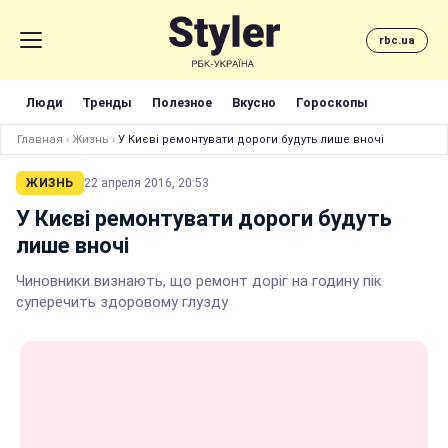
rbc.ua
Люди
Тренды
Полезное
Вкусно
Гороскопы
Главная
›
Жизнь
›
У Києві ремонтувати дороги будуть лише вночі
ЖИЗНЬ
22 апреля 2016, 20:53
У Києві ремонтувати дороги будуть
лише вночі
Чиновники визнають, що ремонт доріг на годину пік
суперечить здоровому глузду