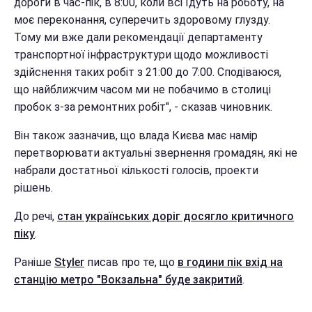
дороги в час-пік, в 8:00, коли всі їдуть на роботу, на
моє переконання, суперечить здоровому глузду.
Тому ми вже дали рекомендації департаменту
транспортної інфраструктури щодо можливості
здійснення таких робіт з 21:00 до 7:00. Сподіваюся,
що найближчим часом ми не побачимо в столиці
пробок з-за ремонтних робіт", - сказав чиновник.
Він також зазначив, що влада Києва має намір
перетворювати актуальні звернення громадян, які не
набрали достатньої кількості голосів, проекти
рішень.
До речі,
стан українських доріг досягло критичного
піку
.
Раніше
Styler
писав про те, що
в години пік вхід на
станцію метро "Вокзальна" буде закритий
.