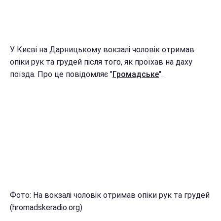
У Києві на Дарницькому вокзалі чоловік отримав
опіки рук та грудей після того, як проїхав на даху
поїзда. Про це повідомляє "
Громадське
".
Фото: На вокзалі чоловік отримав опіки рук та грудей
(hromadskeradio.org)