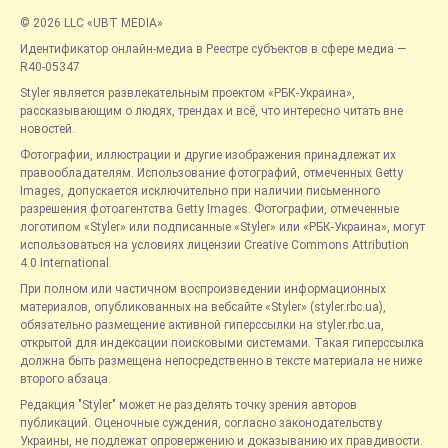
© 2026 LLC «UBT MEDIA»
Идентификатор онлайн-медиа в Реестре субъектов в сфере медиа —
R40-05347
Styler является развлекательным проектом «РБК-Украина»,
рассказывающим о людях, трендах и всё, что интересно читать вне
новостей.
Фотографии, иллюстрации и другие изображения принадлежат их
правообладателям. Использование фотографий, отмеченных Getty
Images, допускается исключительно при наличии письменного
разрешения фотоагентства Getty Images. Фотографии, отмеченные
логотипом «Styler» или подписанные «Styler» или «РБК-Украина», могут
использоваться на условиях лицензии Creative Commons Attribution
4.0 International.
При полном или частичном воспроизведении информационных
материалов, опубликованных на вебсайте «Styler» (styler.rbc.ua),
обязательно размещение активной гиперссылки на styler.rbc.ua,
открытой для индексации поисковыми системами. Такая гиперссылка
должна быть размещена непосредственно в тексте материала не ниже
второго абзаца.
Редакция "Styler" может не разделять точку зрения авторов
публикаций. Оценочные суждения, согласно законодательству
Украины, не подлежат опровержению и доказыванию их правдивости.