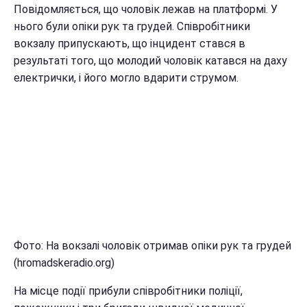
Повідомляється, що чоловік лежав на платформі. У
нього були опіки рук та грудей. Співробітники
вокзалу припускають, що інцидент стався в
результаті того, що молодий чоловік катався на даху
електрички, і його могло вдарити струмом.
Фото: На вокзалі чоловік отримав опіки рук та грудей
(hromadskeradio.org)
На місце події прибули співробітники поліції,