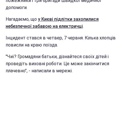
пожежники і три бригади швидкої медичної
допомоги.
Нагадаємо, що
у Києві підлітки захопилися
небезпечної забавою на електричці
.
Інцидент стався в четвер, 7 червня. Кілька хлопців
повисли на краю поїзда.
"Чиї? Громадяни батьки, дізнайтеся своїх дітей і
проведіть виховні роботи. Це може закінчитися
плачевно", - написали в мережі.