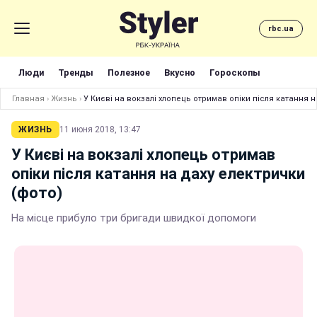
rbc.ua
Люди
Тренды
Полезное
Вкусно
Гороскопы
Главная
›
Жизнь
›
У Києві на вокзалі хлопець отримав опіки після катання н
ЖИЗНЬ
11 июня 2018, 13:47
У Києві на вокзалі хлопець отримав
опіки після катання на даху електрички
(фото)
На місце прибуло три бригади швидкої допомоги