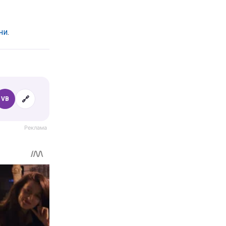
ни
.
🔗
VB