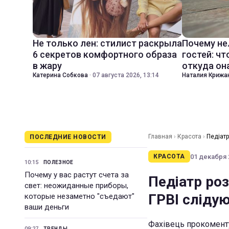
Не только лен: стилист раскрыла
Почему не
6 секретов комфортного образа
гостей: чт
в жару
откуда он
Катерина Собкова
·
07 августа 2026, 13:14
Наталия Крижа
Главная
›
Красота
›
Педіатр
ПОСЛЕДНИЕ НОВОСТИ
01 декабря 2
КРАСОТА
10:15
ПОЛЕЗНОЕ
Почему у вас растут счета за
Педіатр роз
свет: неожиданные приборы,
ГРВІ сліду
которые незаметно "съедают"
ваши деньги
Фахівець прокоменту
09:27
ТРЕНДЫ