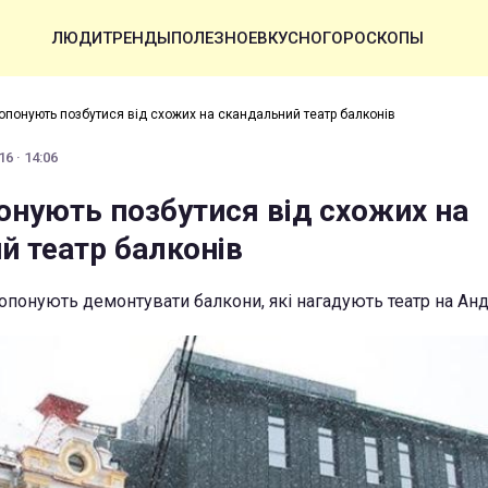
ЛЮДИ
ТРЕНДЫ
ПОЛЕЗНОЕ
ВКУСНО
ГОРОСКОПЫ
опонують позбутися від схожих на скандальний театр балконів
6 · 14:06
онують позбутися від схожих на
й театр балконів
ропонують демонтувати балкони, які нагадують театр на Ан