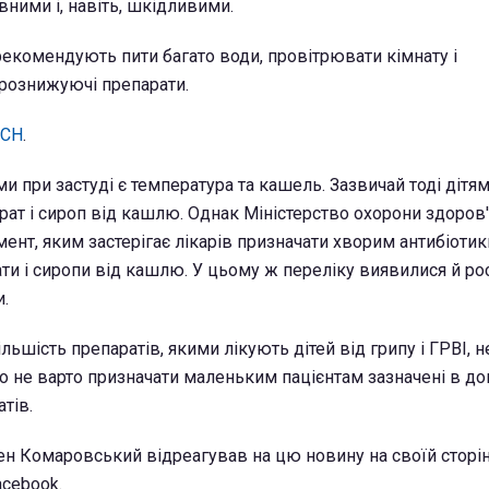
ими і, навіть, шкідливими.
рекомендують пити багато води, провітрювати кімнату і
рознижуючі препарати.
ТСН
.
 при застуді є температура та кашель. Зазвичай тоді дітя
рат і сироп від кашлю. Однак Міністерство охорони здоров
нт, яким застерігає лікарів призначати хворим антибіотик
ати і сиропи від кашлю. У цьому ж переліку виявилися й ро
и.
льшість препаратів, якими лікують дітей від грипу і ГРВІ, н
що не варто призначати маленьким пацієнтам зазначені в до
тів.
ен Комаровський відреагував на цю новину на своїй сторін
acebook.