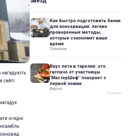
звезд
Как быстро подготовить банки
для консервации: легкие
проверенные методы,
которые сэкономят ваше
время
Полезное
Вкус лета в тарелке: это
гаспачо от участницы
м нагадують
"МастерШеф" покоряет с
 сайті
первой ложки
Вкусно
 нагадує
ати огидні
 ансамбль
 різновид