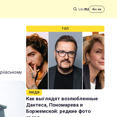
UA
/
RU
rbc.ua
ТОП
дріївському
ЛЮДИ
Как выглядят возлюбленные
Дантеса, Пономарева и
Боржемской: редкие фото