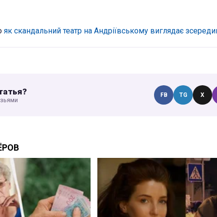
о
як скандальний театр на Андріївському виглядає зсереди
татья?
FB
TG
X
узьями