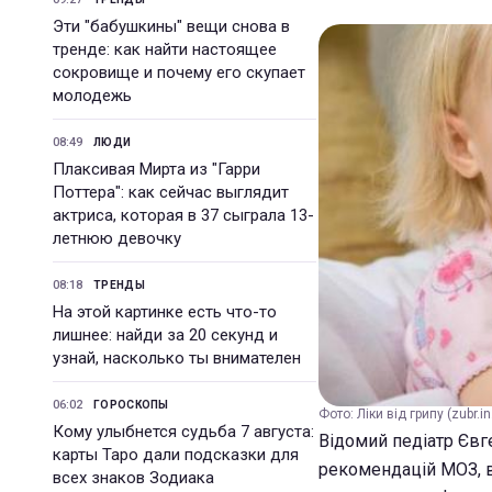
Эти "бабушкины" вещи снова в
тренде: как найти настоящее
сокровище и почему его скупает
молодежь
08:49
ЛЮДИ
Плаксивая Мирта из "Гарри
Поттера": как сейчас выглядит
актриса, которая в 37 сыграла 13-
летнюю девочку
08:18
ТРЕНДЫ
На этой картинке есть что-то
лишнее: найди за 20 секунд и
узнай, насколько ты внимателен
06:02
ГОРОСКОПЫ
Фото: Ліки від грипу (zubr.in
Кому улыбнется судьба 7 августа:
Відомий педіатр Євге
карты Таро дали подсказки для
рекомендацій МОЗ, в 
всех знаков Зодиака