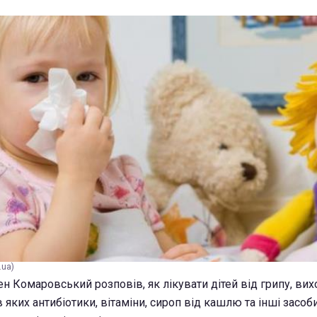
.ua)
н Комаровський розповів, як лікувати дітей від грипу, вих
яких антибіотики, вітаміни, сироп від кашлю та інші засоби