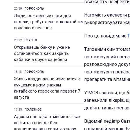
вважають неефективн
20:59
ГОРОСКОПЫ
Натомість експерти 
Люди, рожденные в эти дни
недели, гребут деньги лопатой: им
використовувати жа
повезло с пеленок
Про це повідомляє
20:12
ВКУСНО
Открываешь банку и уже не
Типовими симптомами
остановиться: как закрыть
противірусний препа
кабачки в соусе сацебели
розповсюдило докуме
противірусні препар
18:13
ГОРОСКОПЫ
Жизнь кардинально изменится к
препарати та вітамін
лучшему: каким знакам
китайского гороскопа повезет 7
У МОЗ заявили, що бі
августа
запевнили лікарів, 
дев'ять типів препара
17:25
ПОЛЕЗНОЕ
Адская поездка отменяется: как
Відомий педіатр Євг
выжить в поезде без
соціальній мережі F
кондиционера в сильную жару