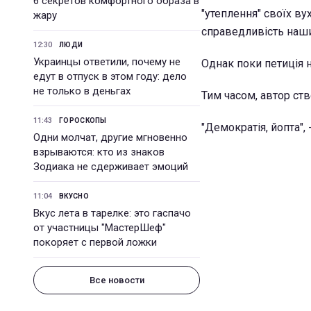
6 секретов комфортного образа в
"утеплення" своїх ву
жару
справедливість наши
12:30
ЛЮДИ
Украинцы ответили, почему не
Однак поки петиція 
едут в отпуск в этом году: дело
не только в деньгах
Тим часом, автор ст
11:43
ГОРОСКОПЫ
"Демократія, йопта",
Одни молчат, другие мгновенно
взрываются: кто из знаков
Зодиака не сдерживает эмоций
11:04
ВКУСНО
Вкус лета в тарелке: это гаспачо
от участницы "МастерШеф"
покоряет с первой ложки
Все новости