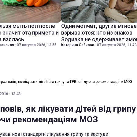
льзя мыть пол после
Одни молчат, другие мгнов
о значит эта примета и
взрываются: кто из знаков
а взялась
Зодиака не сдерживает эмо
новская
·
07 августа 2026, 13:55
Катерина Собкова
·
07 августа 2026, 11:43
 розповів, як лікувати дітей від грипу та ГРВІ слідуючи рекомендаціям МОЗ
016 · 13:43
повів, як лікувати дітей від грипу
ючи рекомендаціям МОЗ
вав нові стандарти лікування грипу та застуди