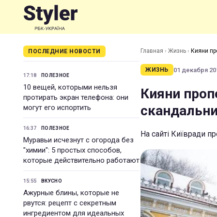
Главная
›
Жизнь
›
Кияни пр
ПОСЛЕДНИЕ НОВОСТИ
01 декабря 201
ЖИЗНЬ
17:18
ПОЛЕЗНОЕ
10 вещей, которыми нельзя
Кияни проп
протирать экран телефона: они
скандальни
могут его испортить
16:37
ПОЛЕЗНОЕ
На сайті Київради п
Муравьи исчезнут с огорода без
"химии": 5 простых способов,
которые действительно работают
15:55
ВКУСНО
Ажурные блины, которые не
рвутся: рецепт с секретным
ингредиентом для идеальных