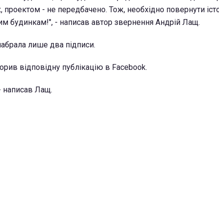
х, проектом - не передбачено. Тож, необхідно повернути іст
м будинкам!", - написав автор звернення Андрій Лащ.
набрала лише два підписи.
ворив відповідну публікацію в Facebook.
 - написав Лащ.