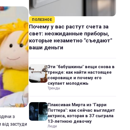
ПОЛЕЗНОЕ
Почему у вас растут счета за
свет: неожиданные приборы,
которые незаметно "съедают"
ваши деньги
Эти "бабушкины" вещи снова в
тренде: как найти настоящее
сокровище и почему его
скупает молодежь
Тренды
Плаксивая Мирта из "Гарри
Поттера": как сейчас выглядит
актриса, которая в 37 сыграла
одячи з
13-летнюю девочку
 від застуди
Люди