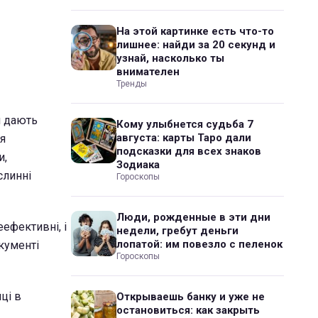
На этой картинке есть что-то
лишнее: найди за 20 секунд и
узнай, насколько ты
внимателен
Тренды
м дають
Кому улыбнется судьба 7
августа: карты Таро дали
'я
подсказки для всех знаков
и,
Зодиака
слинні
Гороскопы
Люди, рожденные в эти дни
еефективні, і
недели, гребут деньги
лопатой: им повезло с пеленок
кументі
Гороскопы
ці в
Открываешь банку и уже не
остановиться: как закрыть