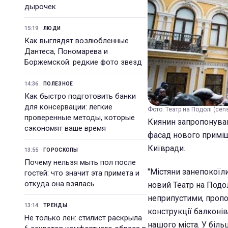
дырочек
15:19
ЛЮДИ
Как выглядят возлюбленные
Дантеса, Пономарева и
Боржемской: редкие фото звезд
14:36
ПОЛЕЗНОЕ
Как быстро подготовить банки
для консервации: легкие
Фото: Театр на Подолі (cens
проверенные методы, которые
Киянин запропонував
сэкономят ваше время
фасад нового приміщ
Київради.
13:55
ГОРОСКОПЫ
Почему нельзя мыть пол после
"Містяни занепокоїл
гостей: что значит эта примета и
откуда она взялась
новий Театр на Подо
неприпустими, пропо
13:14
ТРЕНДЫ
конструкції балконів
Не только лен: стилист раскрыла
нашого міста. У біль