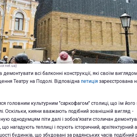
or.net.ua)
 демонтувати всі балконні конструкції, які своїм виглядо
ення Театру на Подолі. Відповідна
петиція
зареєстрована на
ися головним культурним "саркофагом" столиці, що їм його
лі. Оскільки, кияни вважають подібний зовнішній вигляд -
ную однодумцям піти далі і зобов'язати столичан демонтув
, що нагадують теплиці і псують історичний, архітектурний
шості будинків, що збудовані за радянських часів подібний