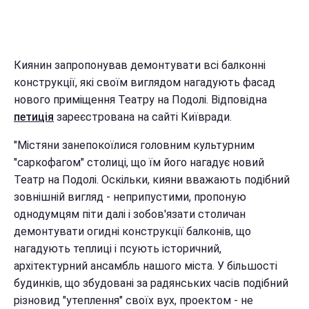
Киянин запропонував демонтувати всі балконні
конструкції, які своїм виглядом нагадують фасад
нового приміщення Театру на Подолі. Відповідна
петиція
зареєстрована на сайті Київради.
"Містяни занепокоїлися головним культурним
"саркофагом" столиці, що їм його нагадує новий
Театр на Подолі. Оскільки, кияни вважають подібний
зовнішній вигляд - неприпустими, пропоную
однодумцям піти далі і зобов'язати столичан
демонтувати огидні конструкції балконів, що
нагадують теплиці і псують історичний,
архітектурний ансамбль нашого міста. У більшості
будинків, що збудовані за радянських часів подібний
різновид "утеплення" своїх вух, проектом - не