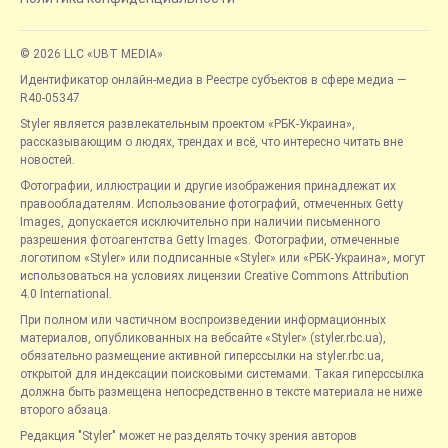
© 2026 LLC «UBT MEDIA»
Идентификатор онлайн-медиа в Реестре субъектов в сфере медиа —
R40-05347
Styler является развлекательным проектом «РБК-Украина»,
рассказывающим о людях, трендах и всё, что интересно читать вне
новостей.
Фотографии, иллюстрации и другие изображения принадлежат их
правообладателям. Использование фотографий, отмеченных Getty
Images, допускается исключительно при наличии письменного
разрешения фотоагентства Getty Images. Фотографии, отмеченные
логотипом «Styler» или подписанные «Styler» или «РБК-Украина», могут
использоваться на условиях лицензии Creative Commons Attribution
4.0 International.
При полном или частичном воспроизведении информационных
материалов, опубликованных на вебсайте «Styler» (styler.rbc.ua),
обязательно размещение активной гиперссылки на styler.rbc.ua,
открытой для индексации поисковыми системами. Такая гиперссылка
должна быть размещена непосредственно в тексте материала не ниже
второго абзаца.
Редакция "Styler" может не разделять точку зрения авторов