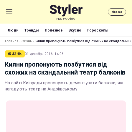
rbc.ua
Люди
Тренды
Полезное
Вкусно
Гороскопы
Главная
›
Жизнь
›
Кияни пропонують позбутися від схожих на скандальний 
ЖИЗНЬ
01 декабря 2016, 14:06
Кияни пропонують позбутися від
схожих на скандальний театр балконів
На сайті Київради пропонують демонтувати балкони, які
нагадують театр на Андріївському