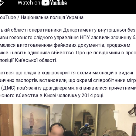
YouTube / Національна поліція Україна
ській області оперативники Департаменту внутрішньої без
иви головного слідчого управління НПУ зловили злочинну б
ймалася виготовленням фейкових документів, продажем
ків і навіть здійснила вбивство. Про це повідомили в прес
поліції Київської області.
ється, що слідчі в ході розкриття схеми махінацій з видачі
ичних паспортів встановили, що окремі співробітники мігр
(ДМС) пов'язані із драгділерами, які виявилися причетним
сного вбивства в Києві чоловіка у 2014 році.