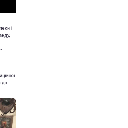
пеки і
анду,
-
аційної
и до