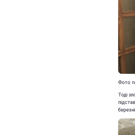
Фото: n
Тоді з
підста
березні