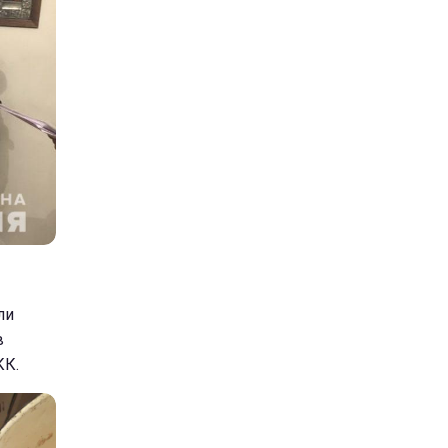
ли
в
КК.