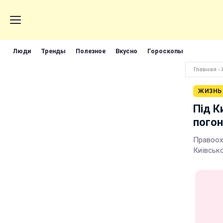
Люди
Тренды
Полезное
Вкусно
Гороскопы
Главная
›
ЖИЗНЬ
Під К
погон
Правоох
Київсько