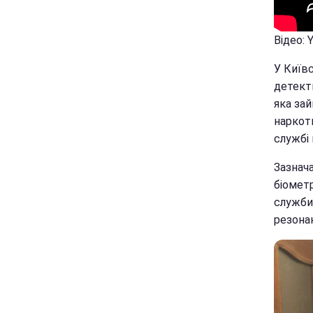
Відео: 
У Київ
детект
яка за
наркоти
службі 
Зазнача
біометр
служби 
резонан