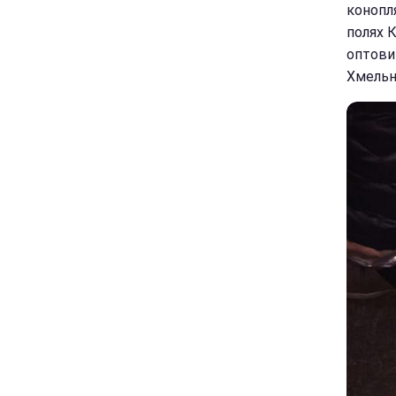
конопл
полях К
оптовим
Хмельн