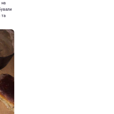
 на
бували
 та