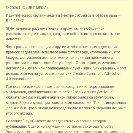
© 2026 LLC «UBT MEDIA»
Идентификатор онлайн-медиа в Реестре субъектов в сфере медиа —
R40-05347
Styler является развлекательным проектом «РБК-Украина»,
рассказывающим о людях, трендах и всё, что интересно читать вне
новостей.
Фотографии, иллюстрации и другие изображения принадлежат их
правообладателям. Использование фотографий, отмеченных Getty
Images, допускается исключительно при наличии письменного
разрешения фотоагентства Getty Images. Фотографии, отмеченные
логотипом «Styler» или подписанные «Styler» или «РБК-Украина», могут
использоваться на условиях лицензии Creative Commons Attribution
4.0 International.
При полном или частичном воспроизведении информационных
материалов, опубликованных на вебсайте «Styler» (styler.rbc.ua),
обязательно размещение активной гиперссылки на styler.rbc.ua,
открытой для индексации поисковыми системами. Такая гиперссылка
должна быть размещена непосредственно в тексте материала не ниже
второго абзаца.
Редакция "Styler" может не разделять точку зрения авторов
публикаций. Оценочные суждения, согласно законодательству
Украины, не подлежат опровержению и доказыванию их правдивости.