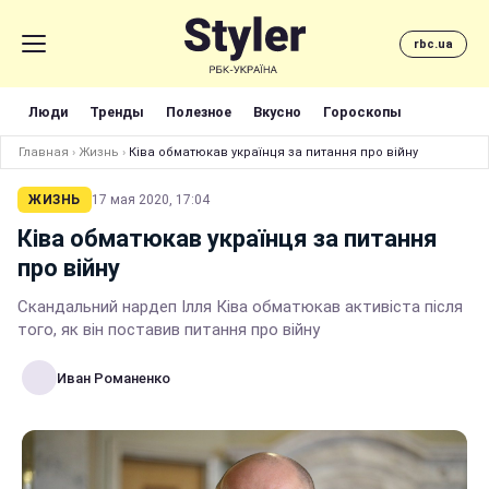
rbc.ua
Люди
Тренды
Полезное
Вкусно
Гороскопы
Главная
›
Жизнь
›
Ківа обматюкав українця за питання про війну
ЖИЗНЬ
17 мая 2020, 17:04
Ківа обматюкав українця за питання
про війну
Скандальний нардеп Ілля Ківа обматюкав активіста після
того, як він поставив питання про війну
Иван Романенко