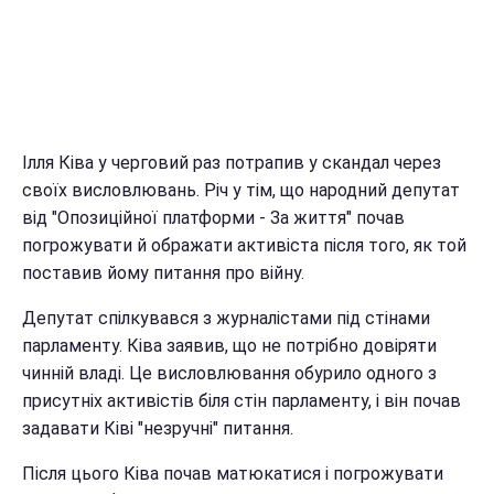
Ілля Ківа у черговий раз потрапив у скандал через
своїх висловлювань. Річ у тім, що народний депутат
від "Опозиційної платформи - За життя" почав
погрожувати й ображати активіста після того, як той
поставив йому питання про війну.
Депутат спілкувався з журналістами під стінами
парламенту. Ківа заявив, що не потрібно довіряти
чинній владі. Це висловлювання обурило одного з
присутніх активістів біля стін парламенту, і він почав
задавати Ківі "незручні" питання.
Після цього Ківа почав матюкатися і погрожувати