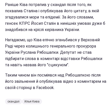
Раніше Ківа потрапив у скандал після того, як
похвалив Сталіна і опублікував його цитату, в якій
згадувалися мори та епідемії. За його словами,
генсек КПРС Йосип Сталін в нинішніх умовах дуже б
знадобився на кріслі керівника України.
Нагадаємо, що Ківа епічно зганьбився у Верховній
Раді через колишнього генерального прокурора
України Руслана Рябошапки. Депутат не став
підбирати слова в коментарі відставки Рябошапки
та навіть назвав його "сцикуном".
Таким чином він посміявся над Рябошапкою після
його звільнення й опублікував відео з коментарем на
своїй сторінці в Facebook.
скандал
Илья Кива