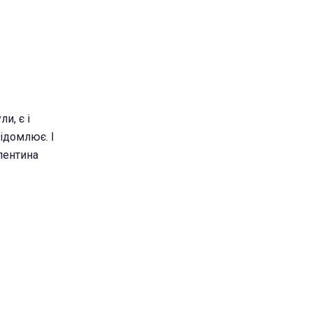
и, є і
відомлює. І
алентина