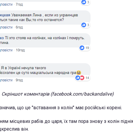
Скріншот коментарів (facebook.com/backandalive)
ачив, що це ''вставання з колін'' має російські корені.
ням місцевих рабів до царя, їх там пора знову з колін піднім
дкреслив він.