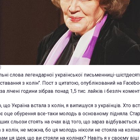
)
льні слова легендарної української письменниці-шістдесятн
ставання з колін". Пост з цитатою, опублікований на Facebo
 лічені години зібрав понад 1,5 тис. лайків і безліч комент
 що Україна встала з колін, я випишуся з українців. Хто вст
нє оце обурення все-таки молодь в основному підняла. Ста
их сльози стоять на очах від того, що зараз відбувається. 
 з колін, не можна, бо ця молодь ніколи не стояла на коліна
ам ця ідея, що ви стояли на колінах? Навіть я у своєму віці