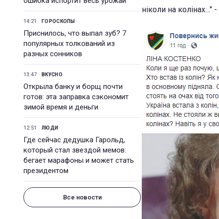
ошибка испортит весь урожай
ніколи на колінах…" 
14:21
ГОРОСКОПЫ
Приснилось, что выпал зуб? 7
популярных толкований из
разных сонников
13:47
ВКУСНО
Открыла банку и борщ почти
готов: эта заправка сэкономит
зимой время и деньги
12:51
ЛЮДИ
Где сейчас дедушка Гарольд,
который стал звездой мемов:
бегает марафоны и может стать
президентом
Все новости