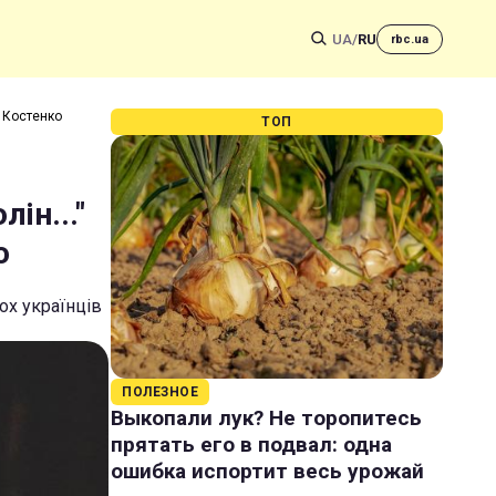
UA
/
RU
rbc.ua
и Костенко
ТОП
ін..."
о
ох українців
ПОЛЕЗНОЕ
Выкопали лук? Не торопитесь
прятать его в подвал: одна
ошибка испортит весь урожай