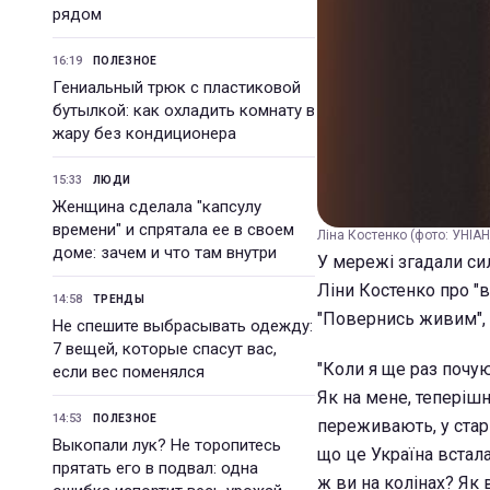
рядом
16:19
ПОЛЕЗНОЕ
Гениальный трюк с пластиковой
бутылкой: как охладить комнату в
жару без кондиционера
15:33
ЛЮДИ
Женщина сделала "капсулу
времени" и спрятала ее в своем
Ліна Костенко (фото: УНІАН
доме: зачем и что там внутри
У мережі згадали си
Ліни Костенко про "в
14:58
ТРЕНДЫ
"Повернись живим", за
Не спешите выбрасывать одежду:
7 вещей, которые спасут вас,
"Коли я ще раз почую,
если вес поменялся
Як на мене, теперіш
14:53
ПОЛЕЗНОЕ
переживають, у старш
Выкопали лук? Не торопитесь
що це Україна встала
прятать его в подвал: одна
ж ви на колінах? Як в