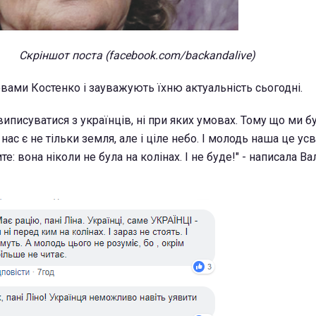
Скріншот поста (facebook.com/backandalive)
ловами Костенко і зауважують їхню актуальність сьогодні.
 виписуватися з українців, ні при яких умовах. Тому що ми бул
нас є не тільки земля, але і ціле небо. І молодь наша це ус
е: вона ніколи не була на колінах. І не буде!" - написала В