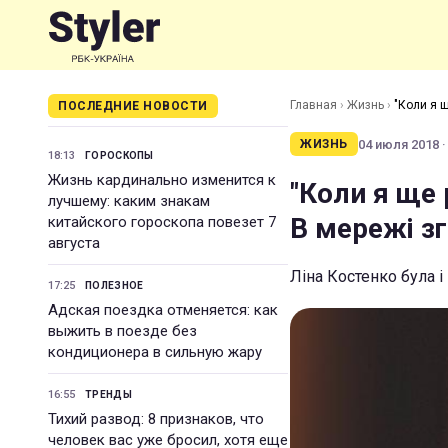
Главная
›
Жизнь
›
"Коли я щ
ПОСЛЕДНИЕ НОВОСТИ
04 июля 2018 ·
ЖИЗНЬ
18:13
ГОРОСКОПЫ
Жизнь кардинально изменится к
"Коли я ще 
лучшему: каким знакам
В мережі зг
китайского гороскопа повезет 7
августа
Ліна Костенко була 
17:25
ПОЛЕЗНОЕ
Адская поездка отменяется: как
выжить в поезде без
кондиционера в сильную жару
16:55
ТРЕНДЫ
Тихий развод: 8 признаков, что
человек вас уже бросил, хотя еще