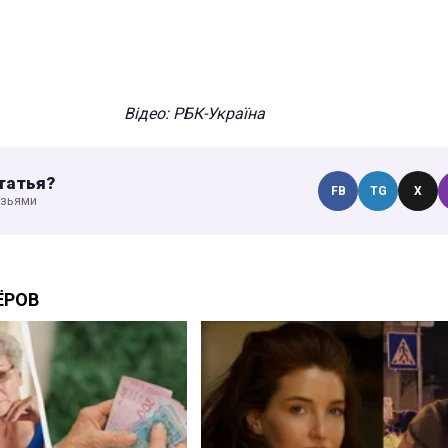
Відео: РБК-Україна
татья?
FB
TG
X
узьями