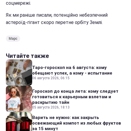
соцмережі.
Як ми раніше писали, потенційно небезпечний
астероїд-гігант скоро перетне орбіту Землі.
Марс
Читайте также
Таро-гороскоп на 6 августа: кому
обещают успех, а кому - испытание
06 августа 2026, 06:15
Гороскоп до конца лета: кому следует
готовиться к карьерным взлетам и
раскрытию тайн
05 августа 2026, 18:13
Варить не нужно: как закрыть
освежающий компот из любых фруктов
за 15 минут