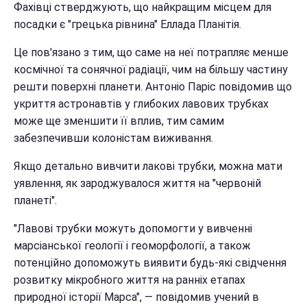
Фахівці стверджують, що найкращим місцем для
посадки є "грецька рівнина" Еллада Планітія.
Це пов'язано з тим, що саме на неї потрапляє менше
космічної та сонячної радіації, чим на більшу частину
решти поверхні планети. Антоніо Паріс повідомив що
укриття астронавтів у глибоких лавових трубках
може ще зменшити її вплив, тим самим
забезпечивши колоністам виживання.
Якщо детально вивчити лакові трубки, можна мати
уявлення, як зароджувалося життя на "червоній
планеті".
"Лавові трубки можуть допомогти у вивченні
марсіанської геології і геоморфології, а також
потенційно допоможуть виявити будь-які свідчення
розвитку мікробного життя на ранніх етапах
природної історії Марса", — повідомив учений в