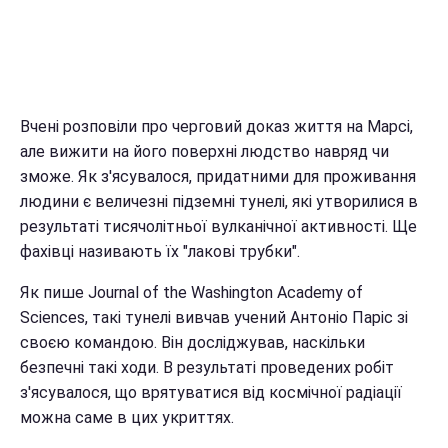
Вчені розповіли про черговий доказ життя на Марсі,
але вижити на його поверхні людство навряд чи
зможе. Як з'ясувалося, придатними для проживання
людини є величезні підземні тунелі, які утворилися в
результаті тисячолітньої вулканічної активності. Ще
фахівці називають їх "лакові трубки".
Як пише Journal of the Washington Academy of
Sciences, такі тунелі вивчав учений Антоніо Паріс зі
своєю командою. Він досліджував, наскільки
безпечні такі ходи. В результаті проведених робіт
з'ясувалося, що врятуватися від космічної радіації
можна саме в цих укриттях.