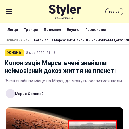
rbc.ua
Люди
Тренды
Полезное
Вкусно
Гороскопы
Главная
›
Жизнь
›
Колонізація Марса: вчені знайшли неймовірний доказ жит
ЖИЗНЬ
18 мая 2020, 21:18
Колонізація Марса: вчені знайшли
неймовірний доказ життя на планеті
Вчені знайшли місце на Марсі, де можуть оселитися люди
Мария Соловей