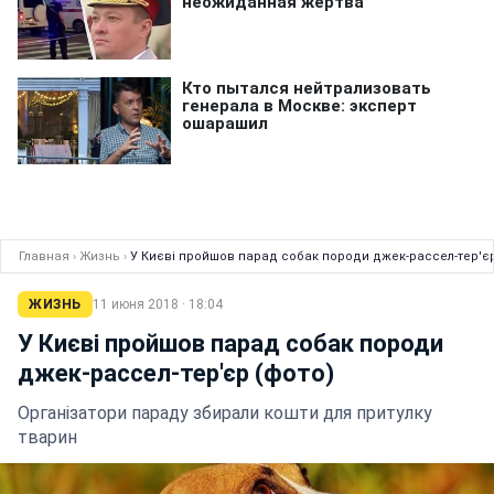
Главная
›
Жизнь
›
У Києві пройшов парад собак породи джек-рассел-тер'єр
ЖИЗНЬ
11 июня 2018 · 18:04
У Києві пройшов парад собак породи
джек-рассел-тер'єр (фото)
Організатори параду збирали кошти для притулку
тварин