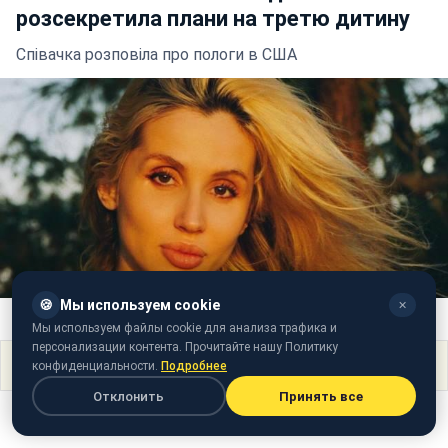
розсекретила плани на третю дитину
Співачка розповіла про пологи в США
🍪
Мы используем cookie
✕
Фото: Світлана Лобода (instagram.com/lobodaofficial)
Мы используем файлы cookie для анализа трафика и
персонализации контента. Прочитайте нашу Политику
Поделиться
конфиденциальности.
Подробнее
Отклонить
Принять все