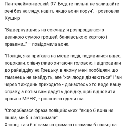
Пантелеймонівській, 97. Будьте пильні, не залишайте
речі без нагляду, навіть якщо вони поруч", - розповіла
Кушнір
"Відвернувшись на секунду, я розпрощалася з
великою сумою грошей, банківською картою і
правами..." – повідомила вона.
"Поліція, яка приїхала на місце події, подивилися відео,
поцокали, співчутливо хитаючи головою, і відправили
до райвідділу на Грецьку, в якому мені пообіцяли, що
гаманець не знайдуть, але "хоч люди дізнаються" і "ви
через тиждень приходьте - дізнаєтесь хто веде вашу
справу, а потім вам дадуть довідку, щоб відновити
права в МРЕВ", - розповіла одеситка.
"Сподобалася фраза поліцейських: "якщо б вона не
пішла, ми б її затримали".
Хлопці, та я б її сама затримала і зламала б пальці на