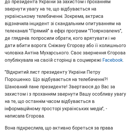
до президента України за захистом і проханням
звернути увагу на те, що відбувається на
українському телебаченні. Зокрема, актриса
відзначила інцидент зі скандальним опитуванням на
телеканалі "Прямий" в ефірі програми "Поярковnews",
де глядачів попросили обрати, кого врятувати і не
дати вбити ворога: Сніжану Єгорову або її колишнього
чоловіка Антіна Мухарського. Своє звернення Єгорова
опублікувала на своїй сторінці в соцмережі
Facebook
.
"Відкритий лист президенту України Петру
Порошенко. Що відбувається на телебаченні?!
Шановний пане президенте! Звертаюся до Вас за
захистом і з проханням звернути Вашу особливу увагу
на те, що останнім часом відбувається в
інформаційному просторі українських медіа", -
написала Єгорова.
Вона підкреслила, що активно бореться за права