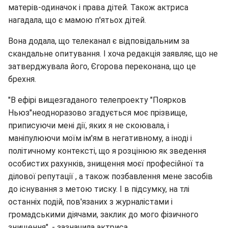
матерів-одиначок і права дітей. Також актриса
нагадала, що є мамою п'ятьох дітей.
Вона додала, що телеканал є відповідальним за
скандальне опитування. І хоча редакція заявляє, що не
затверджувала його, Єгорова переконана, що це
брехня.
"В ефірі вищезгаданого телепроекту "Поярков
Ньюз"неодноразово згадується моє прізвище,
приписуючи мені дії, яких я не скоювала, і
маніпулюючи моїм ім'ям в негативному, а іноді і
політичному контексті, що я розцінюю як зведення
особистих рахунків, знищення моєї професійної та
ділової репутації , а також позбавлення мене засобів
до існування з метою тиску. І в підсумку, на тлі
останніх подій, пов'язаних з журналістами і
громадськими діячами, заклик до мого фізичного
знищення", - зазначила актриса.