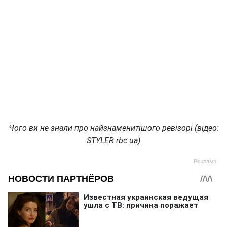
Чого ви не знали про найзнаменитішого ревізорі (відео:
STYLER.rbc.ua)