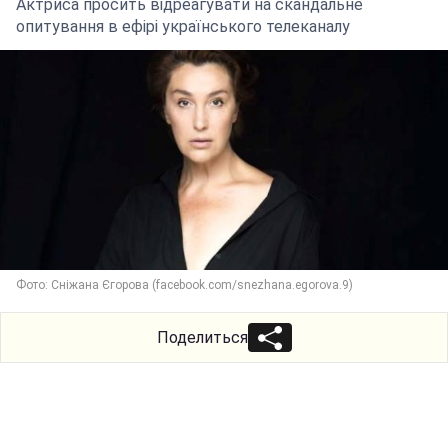
Актриса просить відреагувати на скандальне
опитування в ефірі українського телеканалу
Фото: Сніжана Єгорова (facebook.com/snezhana.egorova.9)
Поделиться