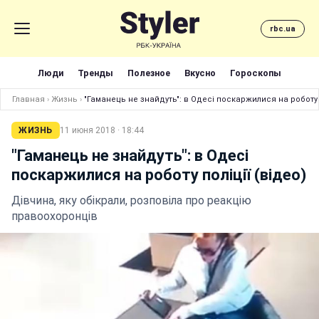
rbc.ua
Люди
Тренды
Полезное
Вкусно
Гороскопы
Главная
›
Жизнь
›
"Гаманець не знайдуть": в Одесі поскаржилися на роботу п
ЖИЗНЬ
11 июня 2018 · 18:44
"Гаманець не знайдуть": в Одесі
поскаржилися на роботу поліції (відео)
Дівчина, яку обікрали, розповіла про реакцію
правоохоронців