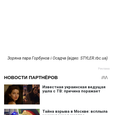
Зоряна пара Горбунов і Осадча (відео: STYLER.rbc.ua)