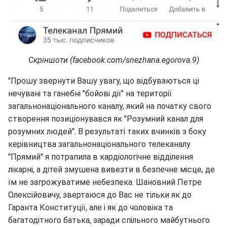
Скріншоти (facebook.com/snezhana.egorova.9)
"Прошу звернути Вашу увагу, що відбуваються ці
нечувані та ганебні "бойові дії" на території
загальнонаціонального каналу, який на початку свого
створення позиціонувався як "Розумний канал для
розумних людей". В результаті таких вчинків з боку
керівництва загальнонаціонального телеканалу
"Прямий" я потрапила в кардіологічне відділення
лікарні, а дітей змушена вивезти в безпечне місце, де
їм не загрожуватиме небезпека. Шановний Петре
Олексійовичу, звертаюся до Вас не тільки як до
Гаранта Конституції, але і як до чоловіка та
багатодітного батька, заради спільного майбутнього