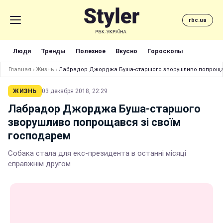
rbc.ua
Люди
Тренды
Полезное
Вкусно
Гороскопы
Главная
›
Жизнь
›
Лабрадор Джорджа Буша-старшого зворушливо попрощав
ЖИЗНЬ
03 декабря 2018, 22:29
Лабрадор Джорджа Буша-старшого
зворушливо попрощався зі своїм
господарем
Собака стала для екс-президента в останні місяці
справжнім другом