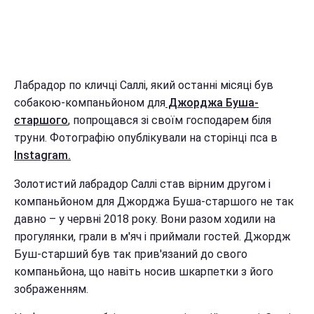
Лабрадор по кличці Саллі, який останні місяці був
собакою-компаньйоном для
Джорджа Буша-
старшого
, попрощався зі своїм господарем біля
труни. Фотографію опублікували на сторінці пса в
Instagram.
Золотистий лабрадор Саллі став вірним другом і
компаньйоном для Джорджа Буша-старшого не так
давно – у червні 2018 року. Вони разом ходили на
прогулянки, грали в м'яч і приймали гостей. Джордж
Буш-старший був так прив'язаний до свого
компаньйона, що навіть носив шкарпетки з його
зображенням.