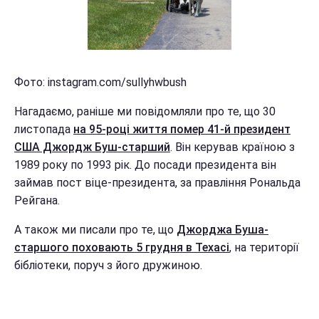
Фото: instagram.com/sullyhwbush
Нагадаємо, раніше ми повідомляли про те, що 30
листопада
на 95-році життя помер 41-й президент
США Джордж Буш-старший
. Він керував країною з
1989 року по 1993 рік. До посади президента він
займав пост віце-президента, за правління Рональда
Рейгана.
А також ми писали про те, що
Джорджа Буша-
старшого поховають 5 грудня в Техасі
, на території
бібліотеки, поруч з його дружиною.