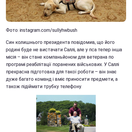
Фото: instagram.com/sullyhwbush
Син колишнього президента повідомив, що його
родині буде не вистачати Саллі, але у пса тепер інша
місія – він стане компаньйоном для ветерана по
програмі реабілітації поранених військових. У Саллі
прекрасна підготовка для такої роботи – він знає
дуже багато команд і вміє приносити предмети, а
також підіймати трубку телефону.