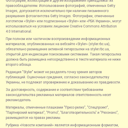
Фотографии, иллюстрации и другие изображения принадлежат их
правообладателям. Использование фотографий, отмеченных Getty
Images, допускается исключительно при наличии письменного
разрешения фотоагентства Getty Images. Фотографии, отмеченные
логотипом «Styler» или подписанные «Styler» или «РБК-Украина», могут
использоваться на условиях лицензии Creative Commons Attribution
4.0 International.
При полном или частичном воспроизведении информационных
материалов, опубликованных на вебсайте «Styler» (styler.rbc.ua),
обязательно размещение активной гиперссылки на styler.rbc.ua,
открытой для индексации поисковыми системами. Такая гиперссылка
должна быть размещена непосредственно в тексте материала не ниже
второго абзаца.
Редакция "Styler" может не разделять точку зрения авторов
публикаций. Оценочные суждения, согласно законодательству
Украины, не подлежат опровержению и доказыванию их правдивости.
За достоверность, содержание и соответствие требованиям
законодательства рекламных материалов ответственность несет
рекламодатель.
Материалы, отмеченные плашками "Пресс-релиз", "Спецпроект",
"Партнерский материал", "Promo", "Благотворительность" и "Резонанс",
размещаются на правах рекламы.
Рубрика «Новости компаний» является информационным форматом,