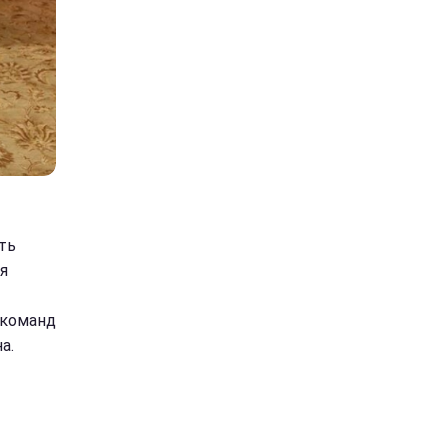
ть
я
 команд
а.