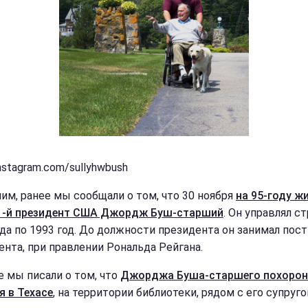
nstagram.com/sullyhwbush
им, ранее мы сообщали о том, что 30 ноября
на 95-году ж
1-й президент США Джордж Буш-старший
. Он управлял с
ода по 1993 год. До должности президента он занимал пост
ента, при правлении Рональда Рейгана.
е мы писали о том, что
Джорджа Буша-старшего похорон
я в Техасе
, на территории библиотеки, рядом с его супруго