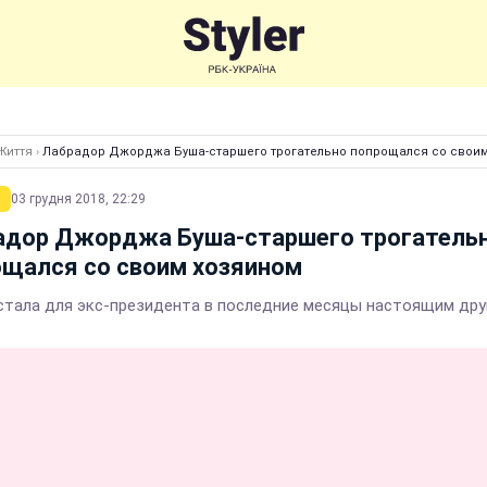
Життя
›
Лабрадор Джорджа Буша-старшего трогательно попрощался со своим
03 грудня 2018, 22:29
адор Джорджа Буша-старшего трогатель
ощался со своим хозяином
стала для экс-президента в последние месяцы настоящим др