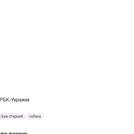
 РБК-Украина
 Буш-старший
собака
йте також