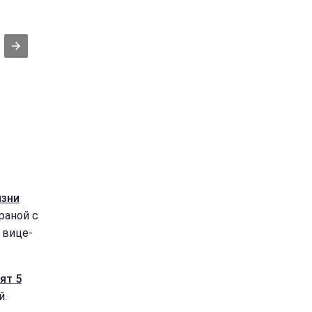
изни
траной с
 вице-
ят 5
й.