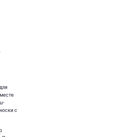
-
для
вместе
ш-
носки с
о