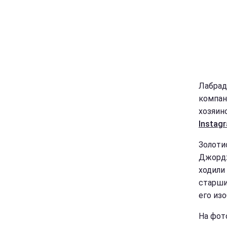
Лабрад
компан
хозяин
Instag
Золоти
Джордж
ходили
старши
его из
На фот