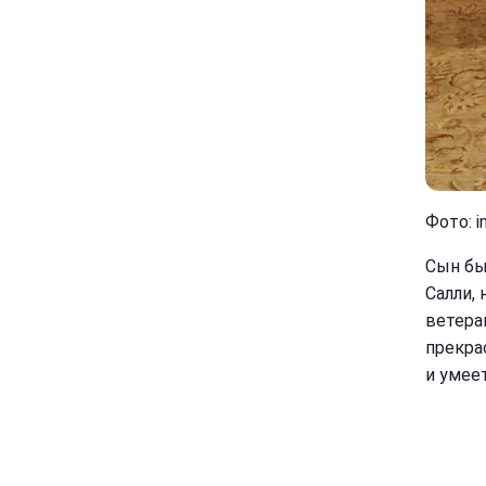
Фото: i
Сын бы
Салли, 
ветера
прекра
и умее