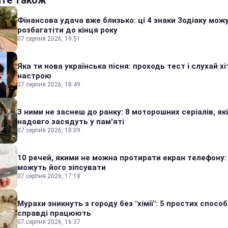
Фінансова удача вже близько: ці 4 знаки Зодіаку мож
розбагатіти до кінця року
07 серпня 2026, 19:51
Яка ти нова українська пісня: проходь тест і слухай хі
настрою
07 серпня 2026, 18:49
З ними не заснеш до ранку: 8 моторошних серіалів, які
надовго засядуть у пам'яті
07 серпня 2026, 18:09
10 речей, якими не можна протирати екран телефону:
можуть його зіпсувати
07 серпня 2026, 17:18
Мурахи зникнуть з городу без "хімії": 5 простих способі
справді працюють
07 серпня 2026, 16:37