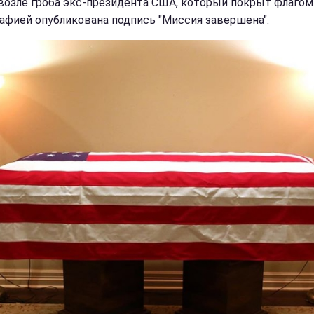
возле гроба экс-президента США, который покрыт флагом
афией опубликована подпись "Миссия завершена".