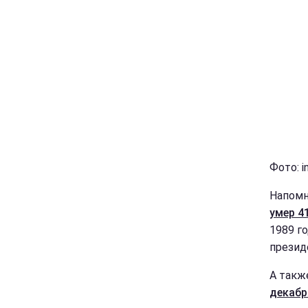
Фото: i
Напомн
умер 4
1989 г
презид
А такж
декабр