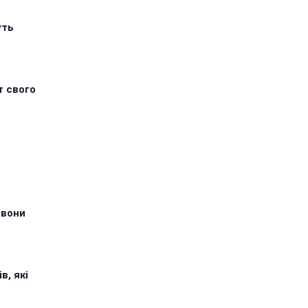
уть
т свого
 вони
в, які