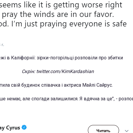
Скрін: twitter.com/KimKardashian
ила свій будинок співачка і актриса Майлі Сайрус.
ьше немає, але спогади залишилися. Я вдячна за це", - розпо