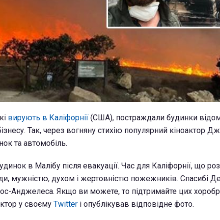
які
вирують в Каліфорнії
(США), постраждали будинки відо
ізнесу. Так, через вогняну стихію популярний кіноактор Д
нок та автомобіль.
удинок в Малібу після евакуації. Час для Каліфорнії, що ро
ди, мужністю, духом і жертовністю пожежників. Спасибі Д
с-Анджелеса. Якщо ви можете, то підтримайте цих хоробр
 актор у своєму
Twitter
і опублікував відповідне фото.