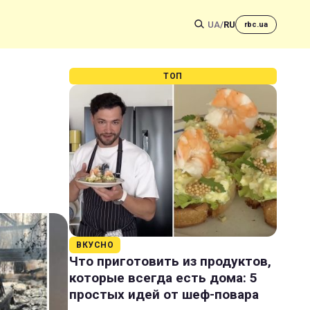
UA
/
RU
rbc.ua
ТОП
ВКУСНО
Что приготовить из продуктов,
которые всегда есть дома: 5
простых идей от шеф-повара