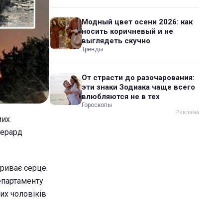
Модный цвет осени 2026: как
носить коричневый и не
выглядеть скучно
Тренды
От страсти до разочарования:
эти знаки Зодиака чаще всего
влюбляются не в тех
Гороскопы
мих
жерард
зриває серце.
епартаменту
их чоловіків