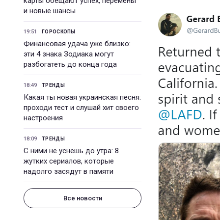
карты обещают успех, перемены
и новые шансы
19:51
ГОРОСКОПЫ
Финансовая удача уже близко:
эти 4 знака Зодиака могут
разбогатеть до конца года
18:49
ТРЕНДЫ
Какая ты новая украинская песня:
проходи тест и слушай хит своего
настроения
18:09
ТРЕНДЫ
С ними не уснешь до утра: 8
жутких сериалов, которые
надолго засядут в памяти
Все новости