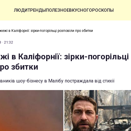
ЛЮДИ
ТРЕНДЫ
ПОЛЕЗНОЕ
ВКУСНО
ГОРОСКОПЫ
жежі в Каліфорнії: зірки-погорільці розповіли про збитки
 · 21:32
жі в Каліфорнії: зірки-погорільці
про збитки
вників шоу-бізнесу в Малібу постраждала від стихії