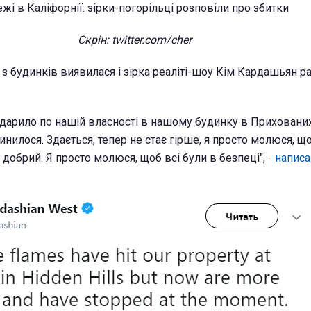
Скрін: twitter.com/cher
з будинків виявилася і зірка реаліті-шоу Кім Кардашьян р
 вдарило по нашій власності в нашому будинку в Прихованих
пинилося. Здається, тепер не стає гірше, я просто молюся, щ
 добрий. Я просто молюся, щоб всі були в безпеці", -
написа