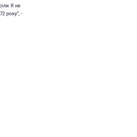
іли. Я не
2 року", -