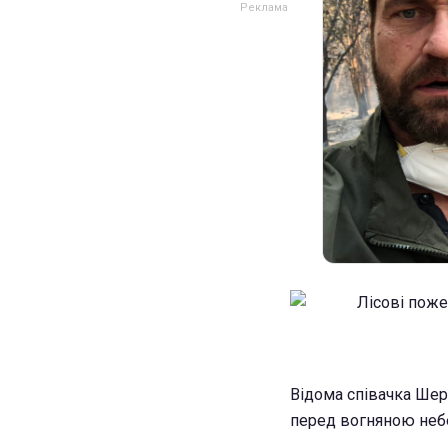
Відома співачка Шер 
перед вогняною неб