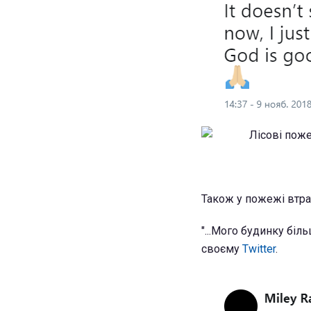
Також у пожежі втрат
"...Мого будинку біл
своєму
Twitter
.