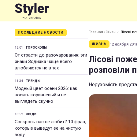
Главная
›
Жизнь
›
Лісові по
ПОСЛЕДНИЕ НОВОСТИ
12 ноября 2018
ЖИЗНЬ
12:01
ГОРОСКОПЫ
От страсти до разочарования: эти
Лісові поже
знаки Зодиака чаще всего
розповіли 
влюбляются не в тех
11:34
ТРЕНДЫ
Нерухомість предста
Модный цвет осени 2026: как
носить коричневый и не
выглядеть скучно
10:52
ЛЮДИ
Свекровь вас не любит? 10 фраз,
которые выведут ее на чистую
воду