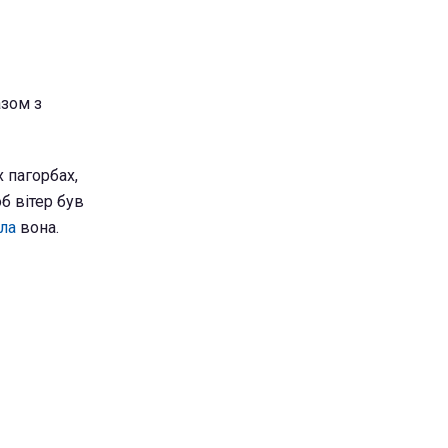
азом з
 пагорбах,
об вітер був
ла
вона.