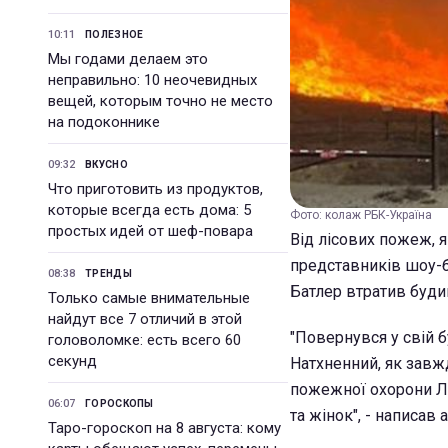
10:11
ПОЛЕЗНОЕ
Мы годами делаем это
неправильно: 10 неочевидных
вещей, которым точно не место
на подоконнике
09:32
ВКУСНО
Что приготовить из продуктов,
которые всегда есть дома: 5
Фото: колаж РБК-Україна
простых идей от шеф-повара
Від лісових пожеж, 
представників шоу-б
08:38
ТРЕНДЫ
Батлер втратив буди
Только самые внимательные
найдут все 7 отличий в этой
"Повернувся у свій б
головоломке: есть всего 60
секунд
Натхненний, як завж
пожежної охорони Ло
06:07
ГОРОСКОПЫ
та жінок", - написав
Таро-гороскоп на 8 августа: кому