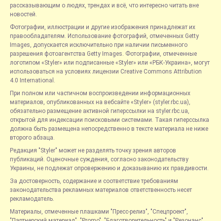
рассказывающим о людях, трендах и всё, что интересно читать вне
новостей.
Фотографии, иллюстрации и другие изображения принадлежат их
правообладателям. Использование фотографий, отмеченных Getty
Images, допускается исключительно при наличии письменного
разрешения фотоагентства Getty Images. Фотографии, отмеченные
логотипом «Styler» или подписанные «Styler» или «РБК-Украина», могут
использоваться на условиях лицензии Creative Commons Attribution
4.0 International.
При полном или частичном воспроизведении информационных
материалов, опубликованных на вебсайте «Styler» (styler.rbc.ua),
обязательно размещение активной гиперссылки на styler.rbc.ua,
открытой для индексации поисковыми системами. Такая гиперссылка
должна быть размещена непосредственно в тексте материала не ниже
второго абзаца.
Редакция "Styler" может не разделять точку зрения авторов
публикаций. Оценочные суждения, согласно законодательству
Украины, не подлежат опровержению и доказыванию их правдивости.
За достоверность, содержание и соответствие требованиям
законодательства рекламных материалов ответственность несет
рекламодатель.
Материалы, отмеченные плашками "Пресс-релиз", "Спецпроект",
"Партнерский материал", "Promo", "Благотворительность" и "Резонанс",