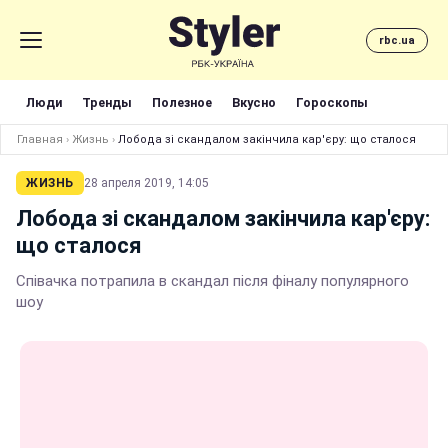
rbc.ua
Люди
Тренды
Полезное
Вкусно
Гороскопы
Главная
›
Жизнь
›
Лобода зі скандалом закінчила кар'єру: що сталося
ЖИЗНЬ
28 апреля 2019, 14:05
Лобода зі скандалом закінчила кар'єру:
що сталося
Співачка потрапила в скандал після фіналу популярного
шоу