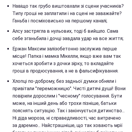
Навіщо так грубо виштовхали зі сцени учасників?
Типу гроші не заплатили і на сцені не заважайте?
Ганьба і посміховисько на першому каналі;
Алсу застрягла в нульових, тоді б вийшло. Сама
себе зганьбила і дочці завдала удар на все життя;
Ержан Максим залізобетонно заслужив перше
місце! Папка і мамка Мікелли, якщо вже вам так
хочеться зробити з дочки зірку, то вкладайте
гроші в продюсування, а не в фальсифікування.
Хлопці по-доброму, без задньої думки обняли і
привітали "переможницю". Чисті дитячі душі! Вони
повірили дорослим і "чесному" голосування. Бути
може, на інший день або трохи пізніше, батьки
пояснять ситуацію. Так і закінчується дитинство...
Ні діда мороза, ні справедливості, час витрачено
за даремно... Найстрашніше, що так ховають мрії