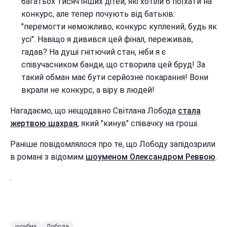
багатьох тисяч інших дітей, які хотіли б поїхати на
конкурс, але тепер почують від батьків:
"перемогти неможливо, конкурс куплений, будь як
усі". Навіщо я дивився цей фінал, переживав,
гадав? На душі гнітючий стан, ніби я є
співучасником банди, що створила цей бруд! За
такий обман має бути серйозне покарання! Вони
вкрали не конкурс, а віру в людей!
Нагадаємо, що нещодавно Світлана Лобода
стала
жертвою шахрая
, який "кинув" співачку на гроші.
Раніше повідомлялося про те, що Лободу запідозрили
в романі з відомим
шоуменом Олександром Реввою
.
.
шоубиз
Лобода