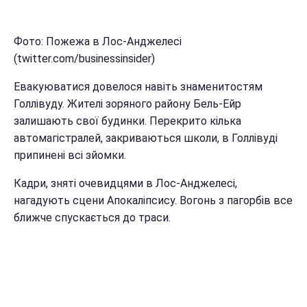
Фото: Пожежа в Лос-Анджелесі
(twitter.com/businessinsider)
Евакуюватися довелося навіть знаменитостям
Голлівуду. Жителі зоряного району Бель-Ейр
залишають свої будинки. Перекрито кілька
автомагістралей, закриваються школи, в Голлівуді
припинені всі зйомки.
Кадри, зняті очевидцями в Лос-Анджелесі,
нагадують сцени Апокаліпсису. Вогонь з пагорбів все
ближче спускається до траси.