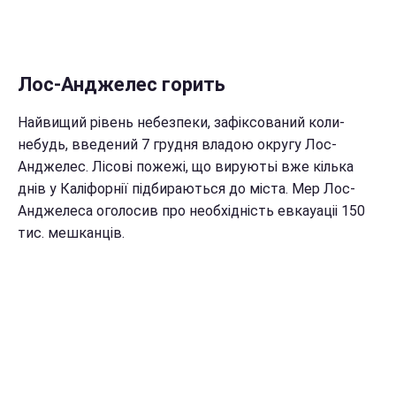
Лос-Анджелес горить
Найвищий рівень небезпеки, зафіксований коли-
небудь, введений 7 грудня владою округу Лос-
Анджелес. Лісові пожежі, що вируютьі вже кілька
днів у Каліфорнії підбираються до міста. Мер Лос-
Анджелеса оголосив про необхідність евкауаціі 150
тис. мешканців.