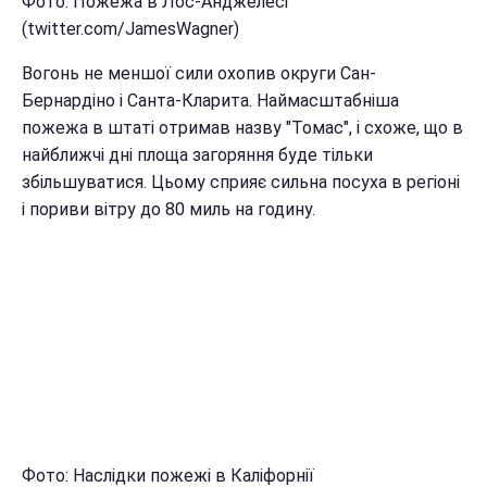
Фото: Пожежа в Лос-Анджелесі
(twitter.com/JamesWagner)
Вогонь не меншої сили охопив округи Сан-
Бернардіно і Санта-Кларита. Наймасштабніша
пожежа в штаті отримав назву "Томас", і схоже, що в
найближчі дні площа загоряння буде тільки
збільшуватися. Цьому сприяє сильна посуха в регіоні
і пориви вітру до 80 миль на годину.
Фото: Наслідки пожежі в Каліфорнії