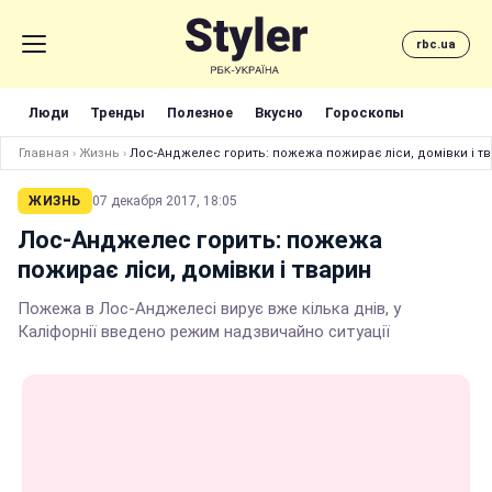
rbc.ua
Люди
Тренды
Полезное
Вкусно
Гороскопы
Главная
›
Жизнь
›
Лос-Анджелес горить: пожежа пожирає ліси, домівки і т
ЖИЗНЬ
07 декабря 2017, 18:05
Лос-Анджелес горить: пожежа
пожирає ліси, домівки і тварин
Пожежа в Лос-Анджелесі вирує вже кілька днів, у
Каліфорнії введено режим надзвичайно ситуації