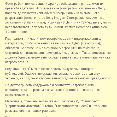
Фотографии, иллюстрации и другие изображения принадлежат их
правообладателям. Использование фотографий, отмеченных Getty
Images, допускается исключительно при наличии письменного
разрешения фотоагентства Getty Images. Фотографии, отмеченные
логотипом «Styler» или подписанные «Styler» или «РБК-Украина», могут
использоваться на условиях лицензии Creative Commons Attribution
4.0 International.
При полном или частичном воспроизведении информационных
материалов, опубликованных на вебсайте «Styler» (styler.rbc.ua),
обязательно размещение активной гиперссылки на styler.rbc.ua,
открытой для индексации поисковыми системами. Такая гиперссылка
должна быть размещена непосредственно в тексте материала не ниже
второго абзаца.
Редакция "Styler" может не разделять точку зрения авторов
публикаций. Оценочные суждения, согласно законодательству
Украины, не подлежат опровержению и доказыванию их правдивости.
За достоверность, содержание и соответствие требованиям
законодательства рекламных материалов ответственность несет
рекламодатель.
Материалы, отмеченные плашками "Пресс-релиз", "Спецпроект",
"Партнерский материал", "Promo", "Благотворительность" и "Резонанс",
размещаются на правах рекламы.