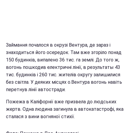
Займання почалося в окрузі Вентура, де зараз і
знаходиться його осередок. Там вже згоріло понад
150 будинків, випалено 36 тис. га землі. До того ж,
вогонь пошкодив електричні лінії, в результаты 43
тис. будинків і 260 тис. жителів округу залишилися
без світла. У деяких місцях о.Вентура вогонь навіть
перетнув лінії автостради.
Пожежа в Каліфорнії вже призвела до людських
жертв. Одна людина загинула в автокатастрофі, яка
сталася з вини вогняної стихії.