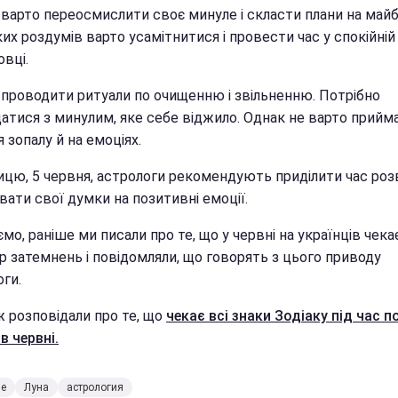
і варто переосмислити своє минуле і скласти плани на майб
их роздумів варто усамітнитися і провести час у спокійній
вці.
проводити ритуали по очищенню і звільненню. Потрібно
атися з минулим, яке себе віджило. Однак не варто прийм
 зопалу й на емоціях.
ицю, 5 червня, астрологи рекомендують приділити час роз
ати свої думки на позитивні емоції.
мо, раніше ми писали про те, що у червні на українців чека
р затемнень і повідомляли, що говорять з цього приводу
ги.
ж розповідали про те, що
чекає всі знаки Зодіаку під час 
в червні.
ие
Луна
астрология