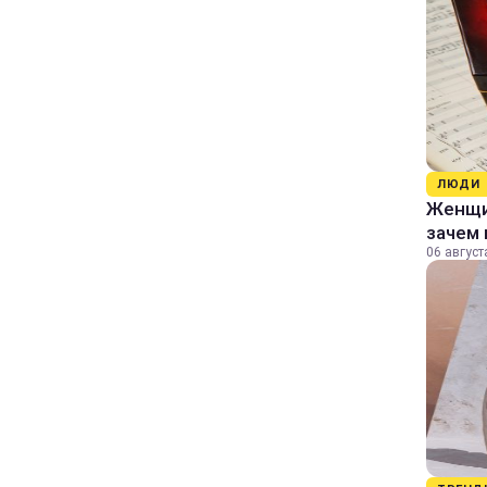
ЛЮДИ
Женщин
зачем 
06 август