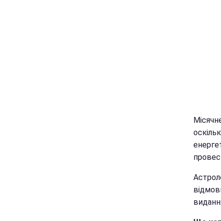
Місячн
оскільк
енерге
провес
Астрол
відмов
видан