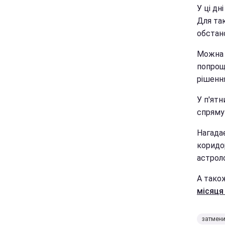
У ці дн
Для так
обстано
Можна 
попрощ
рішення
У п'ятн
спрямув
Нагадає
коридо
астроло
А тако
місяця 
затмен