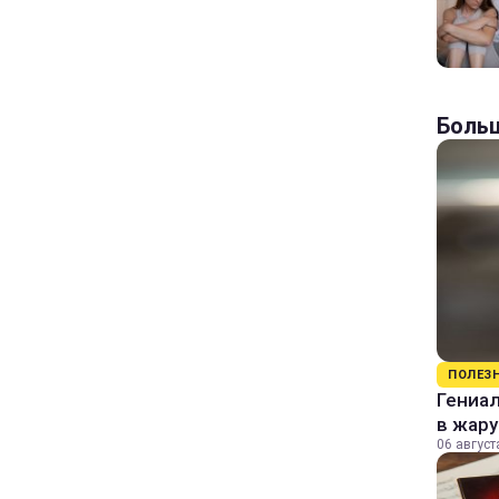
Больш
ПОЛЕЗ
Гениал
в жару
06 август