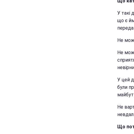
Що кат
У такі 
що є йм
переда
Не мож
Не можн
сприятл
невірн
У цей д
були пр
майбут
Не вар
невдал
Що пот