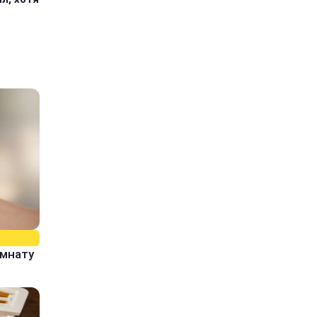
омнату