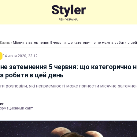
Жизнь
›
Місячне затемнення 5 червня: що категорично не можна робити в це
04 июня 2020, 23:12
не затемнення 5 червня: що категорично н
 робити в цей день
и розповіли, які неприємності може принести місячне затемне
er
ормационный сайт