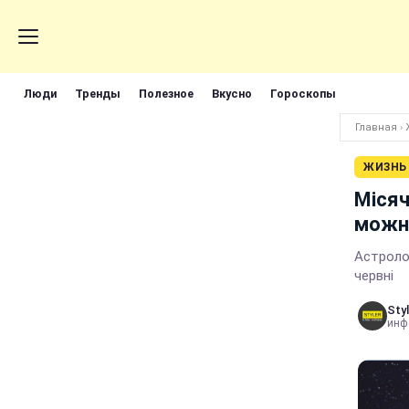
Люди
Тренды
Полезное
Вкусно
Гороскопы
Главная
›
ЖИЗНЬ
Місяч
можна
Астролог
червні
Styl
инф