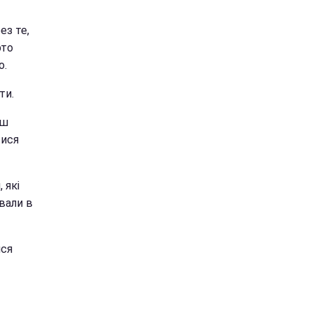
ез те,
рто
о.
ти.
ьш
тися
 які
вали в
ися