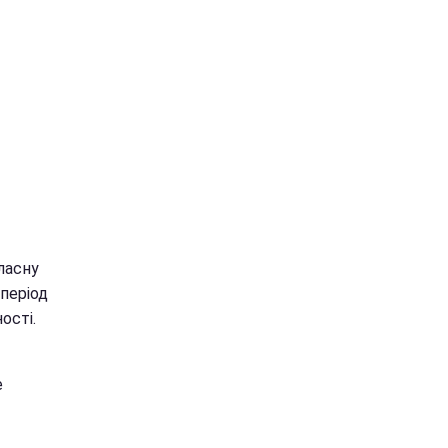
ласну
період
ості.
е