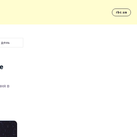
rbc.ua
й день
е
ння в