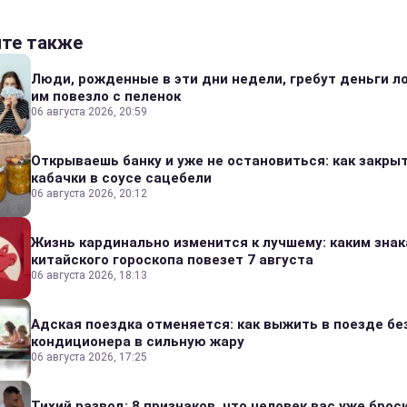
йте также
Люди, рожденные в эти дни недели, гребут деньги л
им повезло с пеленок
06 августа 2026, 20:59
Открываешь банку и уже не остановиться: как закры
кабачки в соусе сацебели
06 августа 2026, 20:12
Жизнь кардинально изменится к лучшему: каким зна
китайского гороскопа повезет 7 августа
06 августа 2026, 18:13
Адская поездка отменяется: как выжить в поезде бе
кондиционера в сильную жару
06 августа 2026, 17:25
Тихий развод: 8 признаков, что человек вас уже броси