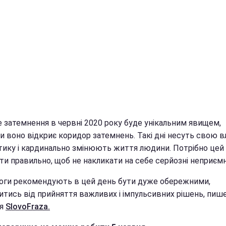
е затемнення в червні 2020 року буде унікальним явищем,
и воно відкриє коридор затемнень. Такі дні несуть свою в
тику і кардинально змінюють життя людини. Потрібно цей 
ти правильно, щоб не накликати на себе серйозні неприємн
оги рекомендують в цей день бути дуже обережними,
итись від прийняття важливих і імпульсивних рішень, пиш
ня
SlovoFraza.