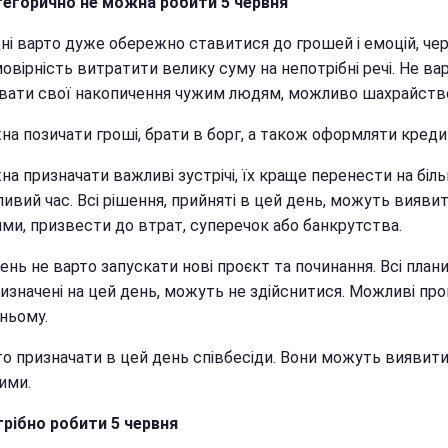
егорично не можна робити 5 червня
дні варто дуже обережно ставитися до грошей і емоцій, чер
овірність витратити велику суму на непотрібні речі. Не ва
вати свої накопичення чужим людям, можливо шахрайств
на позичати гроші, брати в борг, а також оформляти креди
а призначати важливі зустрічі, їх краще перенести на біл
ивий час. Всі рішення, прийняті в цей день, можуть вияви
ими, призвести до втрат, суперечок або банкрутства.
ень не варто запускати нові проєкт та починання. Всі плани,
изначені на цей день, можуть не здійснитися. Можливі про
ньому.
то призначати в цей день співбесіди. Вони можуть виявит
ими.
рібно робити 5 червня