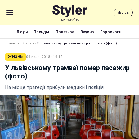
rbc.ua
Люди
Тренды
Полезное
Вкусно
Гороскопы
Главная
›
Жизнь
›
У львівському трамваї помер пасажир (фото)
ЖИЗНЬ
06 июля 2018 · 16:15
У львівському трамваї помер пасажир
(фото)
На місце трагедії прибули медики і поліція