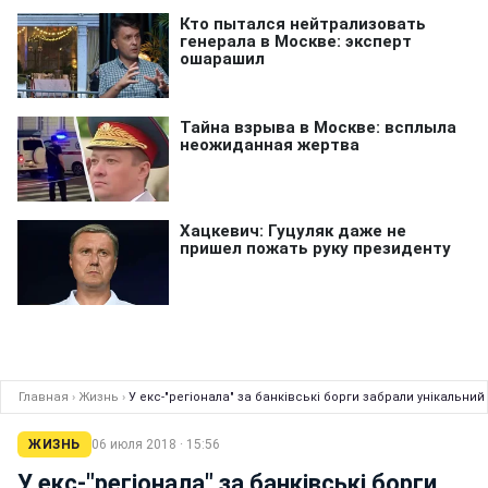
Главная
›
Жизнь
›
У екс-"регіонала" за банківські борги забрали унікальний
ЖИЗНЬ
06 июля 2018 · 15:56
У екс-"регіонала" за банківські борги