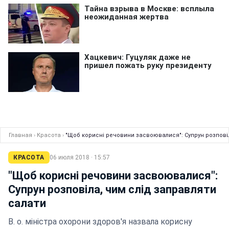
Главная
›
Красота
›
"Щоб корисні речовини засвоювалися": Супрун розповіл
КРАСОТА
06 июля 2018 · 15:57
"Щоб корисні речовини засвоювалися":
Супрун розповіла, чим слід заправляти
салати
В. о. міністра охорони здоров'я назвала корисну