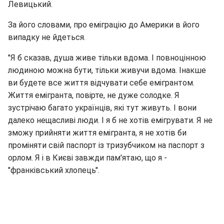
Левицький.
За його словами, про еміграцію до Америки в його
випадку не йдеться.
"Я б сказав, душа живе тільки вдома. І повноцінною
людиною можна бути, тільки живучи вдома. Інакше
ви будете все життя відчувати себе емігрантом.
Життя емігранта, повірте, не дуже солодке. Я
зустрічаю багато українців, які тут живуть. І вони
далеко нещасливі люди. І я б не хотів емігрувати. Я не
зможу прийняти життя емігранта, я не хотів би
проміняти свій паспорт із тризубчиком на паспорт з
орлом. Я і в Києві завжди пам'ятаю, що я -
"франківський хлопець".