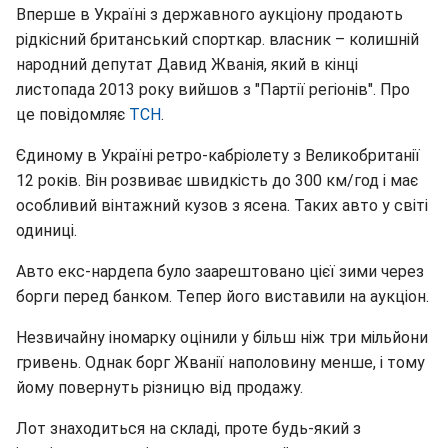
Вперше в Україні з державного аукціону продають
рідкісний британський спорткар. власник – колишній
народний депутат Давид Жванія, який в кінці
листопада 2013 року вийшов з "Партії регіонів". Про
це повідомляє
ТСН
.
Єдиному в Україні ретро-кабріолету з Великобританії
12 років. Він розвиває швидкість до 300 км/год і має
особливий вінтажний кузов з ясена. Таких авто у світі
одиниці.
Авто екс-нардепа було заарештовано цієї зими через
борги перед банком. Тепер його виставили на аукціон.
Незвичайну іномарку оцінили у більш ніж три мільйони
гривень. Однак борг Жванії наполовину менше, і тому
йому повернуть різницю від продажу.
Лот знаходиться на складі, проте будь-який з