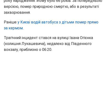
року народження. Йому було 66 років. За попередньою
версією, помер природною смертю, або в результаті
захворювання.
Раніше
у Києві водій автобуса з дітьми помер прямо
за кермом
.
Трагічний інцидент стався на вулиці Івана Огієнка
(колишня Лукашевича), недалеко від Південного
вокзалу, приблизно о 06:20.