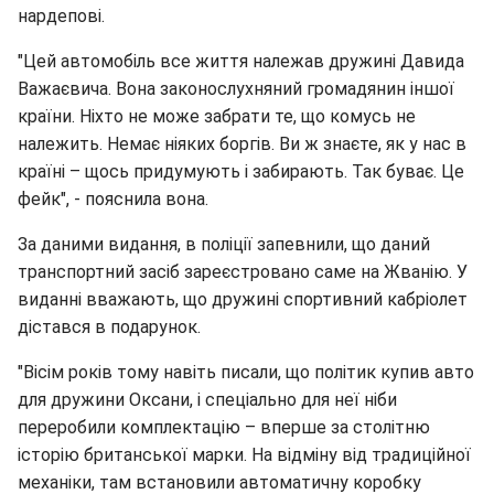
нардепові.
"Цей автомобіль все життя належав дружині Давида
Важаєвича. Вона законослухняний громадянин іншої
країни. Ніхто не може забрати те, що комусь не
належить. Немає ніяких боргів. Ви ж знаєте, як у нас в
країні – щось придумують і забирають. Так буває. Це
фейк", - пояснила вона.
За даними видання, в поліції запевнили, що даний
транспортний засіб зареєстровано саме на Жванію. У
виданні вважають, що дружині спортивний кабріолет
дістався в подарунок.
"Вісім років тому навіть писали, що політик купив авто
для дружини Оксани, і спеціально для неї ніби
переробили комплектацію – вперше за столітню
історію британської марки. На відміну від традиційної
механіки, там встановили автоматичну коробку