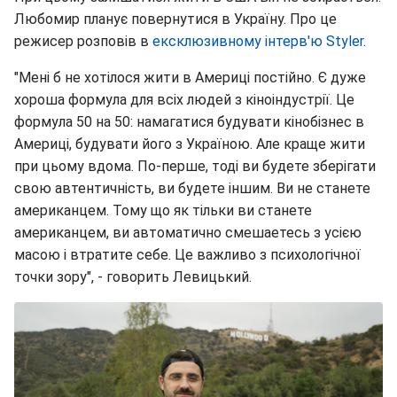
Любомир планує повернутися в Україну. Про це
режисер розповів в
ексклюзивному інтерв'ю
Styler
.
"Мені б не хотілося жити в Америці постійно. Є дуже
хороша формула для всіх людей з кіноіндустрії. Це
формула 50 на 50: намагатися будувати кінобізнес в
Америці, будувати його з Україною. Але краще жити
при цьому вдома. По-перше, тоді ви будете зберігати
свою автентичність, ви будете іншим. Ви не станете
американцем. Тому що як тільки ви станете
американцем, ви автоматично смешаетесь з усією
масою і втратите себе. Це важливо з психологічної
точки зору", - говорить Левицький.