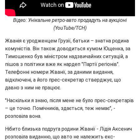
Відео: Унікальне ретро-авто продадуть на аукціоні
(YouTube/ТСН)
Жванія є уродженцем Грузії, батьки – знатна родина
комуністів. Він також доводиться кумом Ющенка, за
Тимошенко був міністром надзвичайних ситуацій, а
пішов з політики вже як нардеп "Партії регіонів".
Телефонні номери Жванії, за даними видання,
відключені, а його прес-секретар стверджує, що
давно з ним не працює.
"Наскільки я знаю, після мене не було прес-секретарів
– це точно. Помічників, здається, теж немає", -
розповіла вона.
Нібито близька подруга родини Жванії - Лідія Аксенич
розповіла виданню, що авто не належить екс-