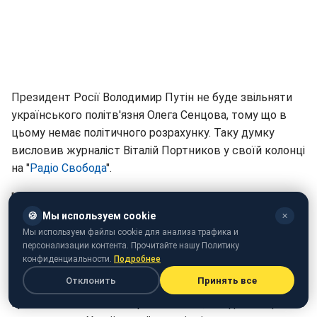
Президент Росії Володимир Путін не буде звільняти
українського політв'язня Олега Сенцова, тому що в
цьому немає політичного розрахунку. Таку думку
висловив журналіст Віталій Портников у своїй колонці
на "
Радіо Свобода
".
"Абсолютно незрозуміло, чому Путін повинен
звільняти Сенцова та інших українських в'язнів у
🍪
Мы используем cookie
✕
відповідь на односторонні кроки української
Мы используем файлы cookie для анализа трафика и
персонализации контента. Прочитайте нашу Политику
сторони? Чому його взагалі повинні цікавити
конфиденциальности.
Подробнее
утримувані Києвом російські громадяни? Адже
Отклонить
Принять все
дистанція між президентом Росії і громадянами його
країни в багато сотень разів більша, ніж дистанція між