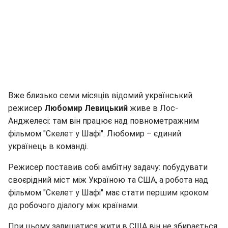
Вже близько семи місяців відомий український
режисер
Любомир Левицький
живе в Лос-
Анджелесі: там він працює над повнометражним
фільмом "Скелет у Шафі". Любомир – єдиний
українець в команді.
Режисер поставив собі амбітну задачу: побудувати
своєрідний міст між Україною та США, а робота над
фільмом "Скелет у Шафі" має стати першим кроком
до робочого діалогу між країнами.
При цьому залишатися жити в США він не збирається.