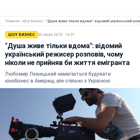
Главная
›
Шоу бизнес
›
"Душа живе тільки вдома": відомий український реж
ШОУ БИЗНЕС
06 июля 2018 · 16:07
"Душа живе тільки вдома": відомий
український режисер розповів, чому
ніколи не прийняв би життя емігранта
Любомир Левицький намагається будувати
кінобізнес в Америці, але спільно з Україною