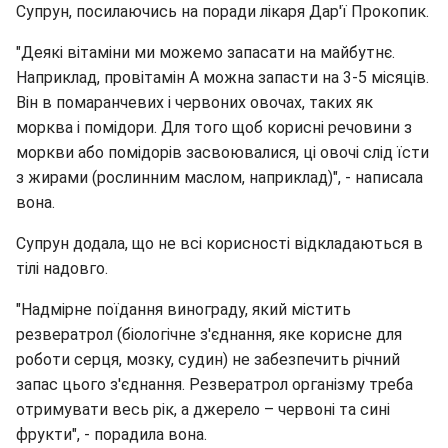
Супрун, посилаючись на поради лікаря Дар'ї Прокопик.
"Деякі вітаміни ми можемо запасати на майбутнє.
Наприклад, провітамін А можна запасти на 3-5 місяців.
Він в помаранчевих і червоних овочах, таких як
морква і помідори. Для того щоб корисні речовини з
моркви або помідорів засвоювалися, ці овочі слід їсти
з жирами (рослинним маслом, наприклад)", - написала
вона.
Супрун додала, що не всі корисності відкладаються в
тілі надовго.
"Надмірне поїдання винограду, який містить
резвератрол (біологічне з'єднання, яке корисне для
роботи серця, мозку, судин) не забезпечить річний
запас цього з'єднання. Резвератрол організму треба
отримувати весь рік, а джерело – червоні та сині
фрукти", - порадила вона.