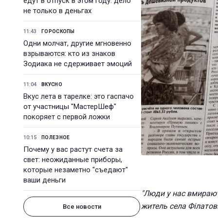
едут в отпуск в этом году: дело
не только в деньгах
11:43
ГОРОСКОПЫ
Одни молчат, другие мгновенно
взрываются: кто из знаков
Зодиака не сдерживает эмоций
11:04
ВКУСНО
Вкус лета в тарелке: это гаспачо
от участницы "МастерШеф"
покоряет с первой ложки
10:15
ПОЛЕЗНОЕ
Почему у вас растут счета за
свет: неожиданные приборы,
которые незаметно "съедают"
ваши деньги
"Люди у нас вмирають
житель села Філатов
Все новости