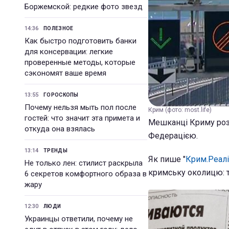
Боржемской: редкие фото звезд
14:36
ПОЛЕЗНОЕ
Как быстро подготовить банки
для консервации: легкие
проверенные методы, которые
сэкономят ваше время
13:55
ГОРОСКОПЫ
Почему нельзя мыть пол после
Крим (фото: most.life)
гостей: что значит эта примета и
Мешканці Криму розп
откуда она взялась
Федерацією.
13:14
ТРЕНДЫ
Як пише "
Крим.Реалі
Не только лен: стилист раскрыла
кримську околицю: т
6 секретов комфортного образа в
жару
12:30
ЛЮДИ
Украинцы ответили, почему не