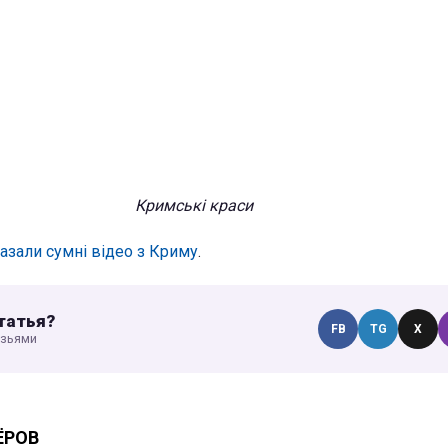
Кримські краси
азали сумні відео з Криму
.
татья?
FB
TG
X
узьями