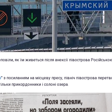
овіли, як їм живеться після анексії півострова Російсько
ї
" з посиланням на місцеву пресу, північ півострова перет
ільки прикордонники і солоні озера.