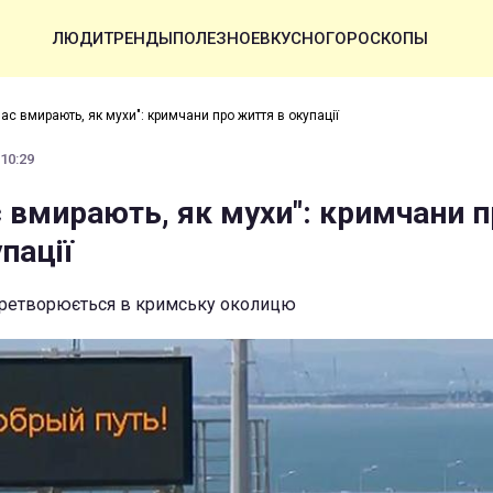
ЛЮДИ
ТРЕНДЫ
ПОЛЕЗНОЕ
ВКУСНО
ГОРОСКОПЫ
ас вмирають, як мухи": кримчани про життя в окупації
 10:29
с вмирають, як мухи": кримчани 
пації
перетворюється в кримську околицю