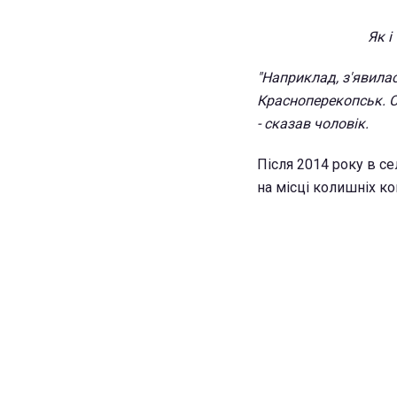
Як і
"Наприклад, з'явила
Красноперекопськ. Ст
- сказав чоловік.
Після 2014 року в с
на місці колишніх к