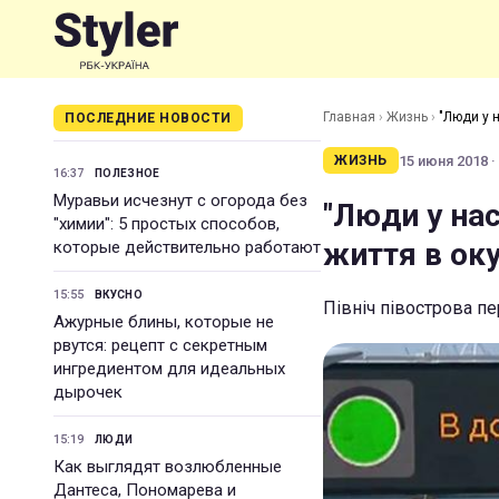
Главная
›
Жизнь
›
"Люди у н
ПОСЛЕДНИЕ НОВОСТИ
15 июня 2018 ·
ЖИЗНЬ
16:37
ПОЛЕЗНОЕ
Муравьи исчезнут с огорода без
"Люди у на
"химии": 5 простых способов,
життя в оку
которые действительно работают
15:55
ВКУСНО
Північ півострова 
Ажурные блины, которые не
рвутся: рецепт с секретным
ингредиентом для идеальных
дырочек
15:19
ЛЮДИ
Как выглядят возлюбленные
Дантеса, Пономарева и