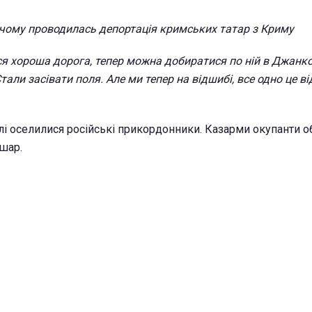
 чому проводилась депортація кримських татар з Криму
ся хороша дорога, тепер можна добиратися по ній в Джанко
али засівати поля. Але ми тепер на відшибі, все одно це ві
елі оселилися російські прикордонники. Казарми окупанти 
ошар.