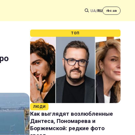
UA
/
RU
rbc.ua
ТОП
про
ЛЮДИ
Как выглядят возлюбленные
Дантеса, Пономарева и
Боржемской: редкие фото