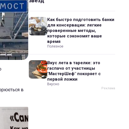
звезд
Как быстро подготовить банки
для консервации: легкие
проверенные методы,
которые сэкономят ваше
время
Полезное
Вкус лета в тарелке: это
гаспачо от участницы
ю
"МастерШеф" покоряет с
первой ложки
Вкусно
ворюється в