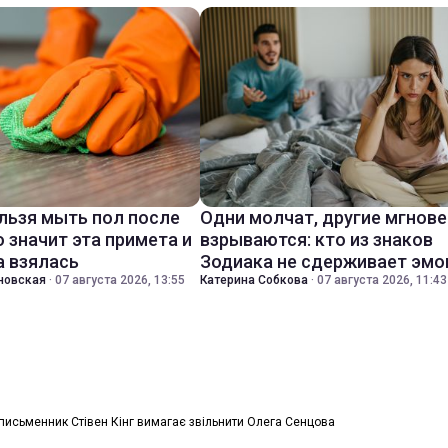
льзя мыть пол после
Одни молчат, другие мгнов
о значит эта примета и
взрываются: кто из знаков
а взялась
Зодиака не сдерживает эмо
новская
·
07 августа 2026, 13:55
Катерина Собкова
·
07 августа 2026, 11:43
письменник Стівен Кінг вимагає звільнити Олега Сенцова