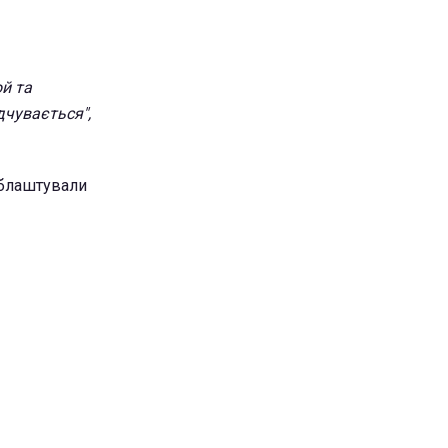
й та
дчувається",
облаштували