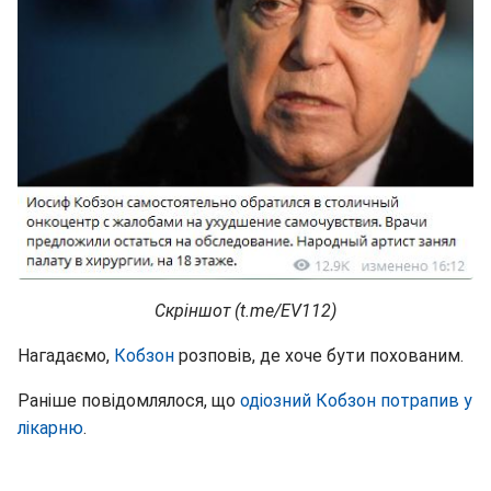
Скріншот (t.me/EV112)
Нагадаємо,
Кобзон
розповів, де хоче бути похованим.
Раніше повідомлялося, що
одіозний Кобзон потрапив у
лікарню
.