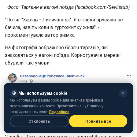
Фото: Таргани в вагоні поїзда (facebook.com/Sevlisrub)
"Потяг "Харків - Лисичанськ". Я стільки прусаків не
бачила, навіть коли в гуртожитку жила", -
прокоментувала автор знімка.
На фотографії зображено безліч тарганів, які
знаходяться у вагоні поїзда. Користувачів мережі
обурили такі умови.
🍪
Мы используем cookie
✕
Мы используем файлы cookie для анализа трафика и
персонализации контента. Прочитайте нашу Политику
Скріншот поста (facebook.com/Sevlisrub)
конфиденциальности.
Подробнее
Отклонить
Принять все
"Жесть", - пишуть вони.
"Ганьба... Там же і діти можуть їздити! За що люди