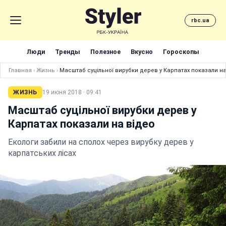
rbc.ua
Люди
Тренды
Полезное
Вкусно
Гороскопы
Главная
›
Жизнь
›
Масштаб суцільної вирубки дерев у Карпатах показали на
ЖИЗНЬ
19 июня 2018 · 09:41
Масштаб суцільної вирубки дерев у
Карпатах показали на відео
Екологи забили на сполох через вирубку дерев у
карпатських лісах