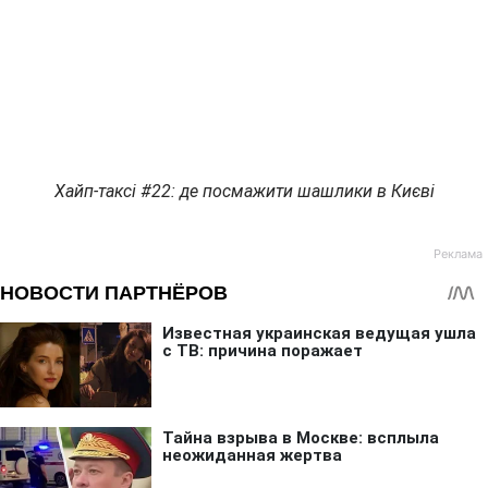
Хайп-таксі #22: де посмажити шашлики в Києві