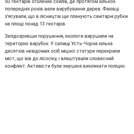
50 гектарів оголених схилів, де протягом кількох
попередніх років вели вирубування дерев. Фахівці
з'ясували, що в лісництві ще планують санітарні рубки
на площі понад 13 гектарів.
Запідозривши порушення, екологи вирушили на
територію вирубок. У селищі Усть-Чорна кілька
десятків невідомих осіб міцної статури перекрили
міст, що вів до лісосіку, і влаштували словесний
конфлікт. Активісти були змушені викликати поліцію.