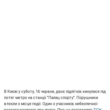
В Києві у суботу, 16 червня, двоє підлітків кинулися під
потяг метро на станції "Палац спорту". Порушники
втекли з місця події. Один з учасників небезпечної
розваги розповів про подію. Про це повідомляє
ТСН
.