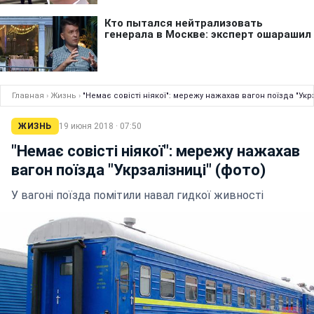
Главная
›
Жизнь
›
"Немає совісті ніякої": мережу нажахав вагон поїзда "Укрз
ЖИЗНЬ
19 июня 2018 · 07:50
"Немає совісті ніякої": мережу нажахав
вагон поїзда "Укрзалізниці" (фото)
У вагоні поїзда помітили навал гидкої живності