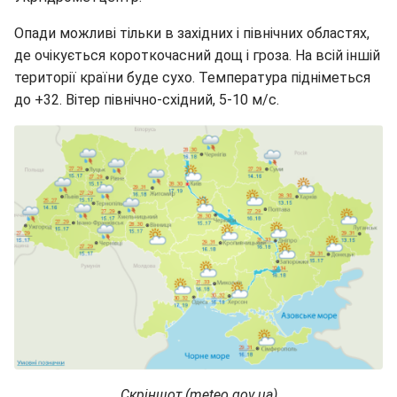
Опади можливі тільки в західних і північних областях,
де очікується короткочасний дощ і гроза. На всій іншій
території країни буде сухо. Температура підніметься
до +32. Вітер північно-східний, 5-10 м/с.
Скріншот (meteo.gov.ua)