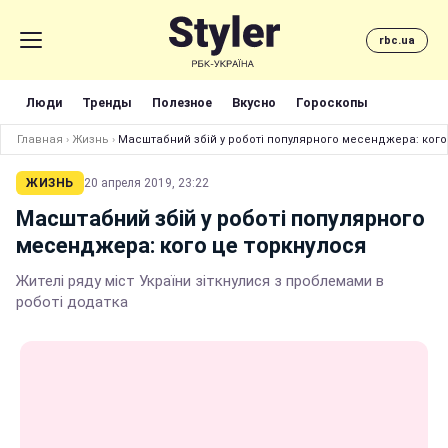
rbc.ua
Люди
Тренды
Полезное
Вкусно
Гороскопы
Главная
›
Жизнь
›
Масштабний збій у роботі популярного месенджера: кого
ЖИЗНЬ
20 апреля 2019, 23:22
Масштабний збій у роботі популярного
месенджера: кого це торкнулося
Жителі ряду міст України зіткнулися з проблемами в
роботі додатка