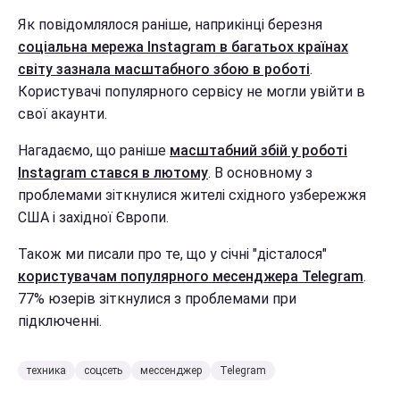
Як повідомлялося раніше, наприкінці березня
соціальна мережа Instagram в багатьох країнах
світу зазнала масштабного збою в роботі
.
Користувачі популярного сервісу не могли увійти в
свої акаунти.
Нагадаємо, що раніше
масштабний збій у роботі
Instagram стався в лютому
. В основному з
проблемами зіткнулися жителі східного узбережжя
США і західної Європи.
Також ми писали про те, що у січні "дісталося"
користувачам популярного месенджера Telegram
.
77% юзерів зіткнулися з проблемами при
підключенні.
техника
соцсеть
мессенджер
Telegram