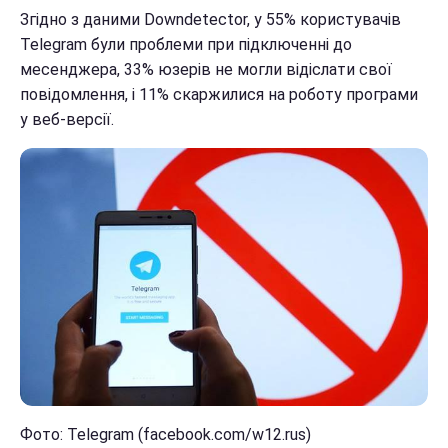
Згідно з даними Downdetector, у 55% користувачів
Telegram були проблеми при підключенні до
месенджера, 33% юзерів не могли відіслати свої
повідомлення, і 11% скаржилися на роботу програми
у веб-версії.
Фото: Telegram (facebook.com/w12.rus)