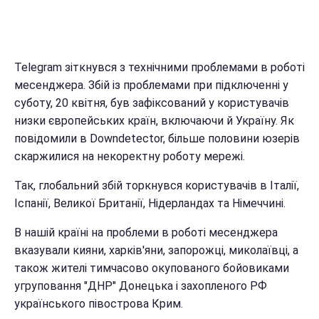
Telegram зіткнувся з технічними проблемами в роботі
месенджера. Збій із проблемами при підключенні у
суботу, 20 квітня, був зафіксований у користувачів
низки європейських країн, включаючи й Україну. Як
повідомили в Downdetector, більше половини юзерів
скаржилися на некоректну роботу мережі.
Так, глобальний збій торкнувся користувачів в Італії,
Іспанії, Великої Британії, Нідерландах та Німеччині.
В нашій країні на проблеми в роботі месенджера
вказували кияни, харків'яни, запорожці, миколаївці, а
також жителі тимчасово окупованого бойовиками
угруповання "ДНР" Донецька і захопленого РФ
українського півострова Крим.