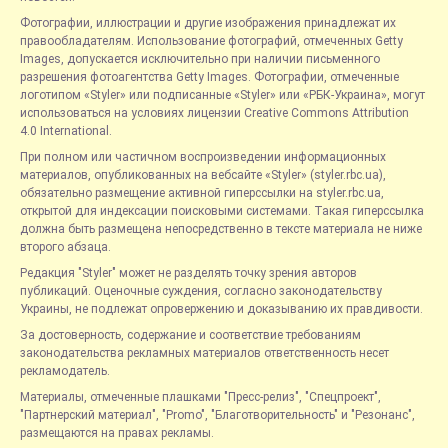
Фотографии, иллюстрации и другие изображения принадлежат их
правообладателям. Использование фотографий, отмеченных Getty
Images, допускается исключительно при наличии письменного
разрешения фотоагентства Getty Images. Фотографии, отмеченные
логотипом «Styler» или подписанные «Styler» или «РБК-Украина», могут
использоваться на условиях лицензии Creative Commons Attribution
4.0 International.
При полном или частичном воспроизведении информационных
материалов, опубликованных на вебсайте «Styler» (styler.rbc.ua),
обязательно размещение активной гиперссылки на styler.rbc.ua,
открытой для индексации поисковыми системами. Такая гиперссылка
должна быть размещена непосредственно в тексте материала не ниже
второго абзаца.
Редакция "Styler" может не разделять точку зрения авторов
публикаций. Оценочные суждения, согласно законодательству
Украины, не подлежат опровержению и доказыванию их правдивости.
За достоверность, содержание и соответствие требованиям
законодательства рекламных материалов ответственность несет
рекламодатель.
Материалы, отмеченные плашками "Пресс-релиз", "Спецпроект",
"Партнерский материал", "Promo", "Благотворительность" и "Резонанс",
размещаются на правах рекламы.