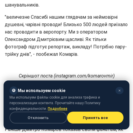
шанувальників.
"величезне Спасибі нашим глядачам за неймовірні
душевні, чарівні проводи! Близько 500 людей приїхало
нас проводити в аеропорту. Ми з оператором
Олександром Дмитрієвим щасливі. Як тільки
фотограф підготує репортаж, викладу! Потрібно пару-
трійку днів", - пообежал Комарів.
Скріншот поста (instagram.com/komarovmir)
Користувачі соцмережі побажали Дмитру удачі в
🍪
Мы используем cookie
✕
подорожі.
Мы используем файлы cookie для анализа трафика и
персонализации контента. Прочитайте нашу Политику
конфиденциальности.
Подробнее
Скріншот комментарів (instagram.com/komarovmir)
Отклонить
Принять все
Раніше Дмитро Комаров показав своїм фанатам, як