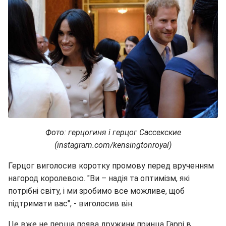
Фото: герцогиня і герцог Сассекские
(instagram.com/kensingtonroyal)
Герцог виголосив коротку промову перед врученням
нагород королевою. "Ви – надія та оптимізм, які
потрібні світу, і ми зробимо все можливе, щоб
підтримати вас", - виголосив він.
Це вже не перша поява дружини принца Гаррі в