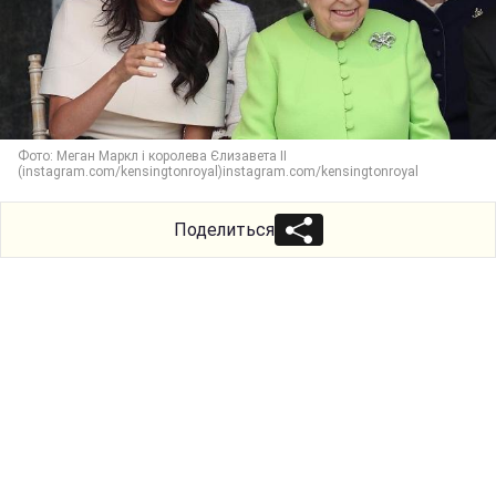
Фото: Меган Маркл і королева Єлизавета II
(instagram.com/kensingtonroyal)instagram.com/kensingtonroyal
Поделиться