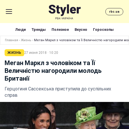
rbc.ua
Люди
Тренды
Полезное
Вкусно
Гороскопы
Главная
›
Жизнь
›
Меган Маркл з чоловіком та Її Величністю нагородили мо
ЖИЗНЬ
27 июня 2018 · 10:20
Меган Маркл з чоловіком та Її
Величністю нагородили молодь
Британії
Герцогиня Сассекська приступила до суспільних
справ