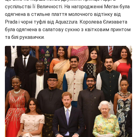
суспільстві Її Величності. На нагородженні Меган була
одягнена в стильне плаття молочного відтінку від
Prada і чорні туфлі від Aquazzura. Королева Єлизавета
була одягнена в салатову сукню з квітковим принтом
та білі рукавички.