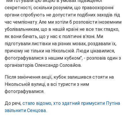
"Ми готували цю акцію в умовах підвищеної
секретності, оскільки розуміли, що правоохоронні
органи спробують не допустити подібних заходів під
час чемпіонату. Але ми хотіли б розповісти іноземним
уболівальникам, що в нашій країні не все так гладко,
як вони бачать, що у нас є політичні в'язні. Ми
підготували листівки на різних мовах, роздавали їх,
причому не тільки на Нікольскій. Люди цікавилися,
фотографувалися з нашим кубком", - розповів один з
організаторів Олександр Соловйов.
Після закінчення акції, кубок залишився стояти на
Нікольській вулиці, а всі туристи з ним
фотографувалися.
До речі,
стало відомо, хто здатний примусити Путіна
звільнити Сенцова.