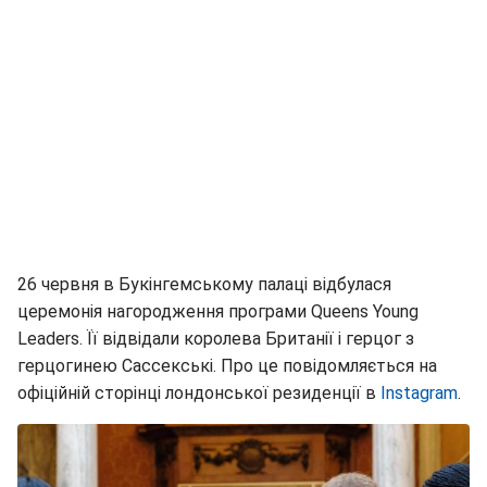
26 червня в Букінгемському палаці відбулася
церемонія нагородження програми Queens Young
Leaders. Її відвідали королева Британії і герцог з
герцогинею Сассекські. Про це повідомляється на
офіційній сторінці лондонської резиденції в
Instagram
.