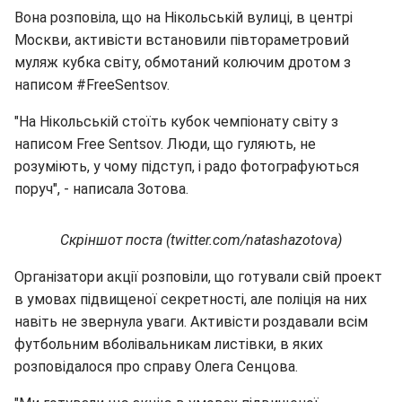
Вона розповіла, що на Нікольській вулиці, в центрі
Москви, активісти встановили півтораметровий
муляж кубка світу, обмотаний колючим дротом з
написом #FreeSentsov.
"На Нікольській стоїть кубок чемпіонату світу з
написом Free Sentsov. Люди, що гуляють, не
розуміють, у чому підступ, і радо фотографуються
поруч", - написала Зотова.
Скріншот поста (twitter.com/natashazotova)
Організатори акції розповіли, що готували свій проект
в умовах підвищеної секретності, але поліція на них
навіть не звернула уваги. Активісти роздавали всім
футбольним вболівальникам листівки, в яких
розповідалося про справу Олега Сенцова.