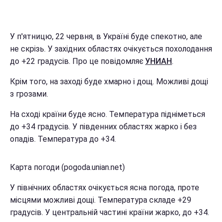
У п'ятницю, 22 червня, в Україні буде спекотно, але
не скрізь. У західних областях очікується похолодання
до +22 градусів. Про це повідомляє
УНИАН
.
Крім того, на заході буде хмарно і дощ. Можливі дощі
з грозами.
На сході країни буде ясно. Температура підніметься
до +34 градусів. У південних областях жарко і без
опадів. Температура до +34.
Карта погоди (pogoda.unian.net)
У північних областях очікується ясна погода, проте
місцями можливі дощі. Температура складе +29
градусів. У центральній частині країни жарко, до +34.