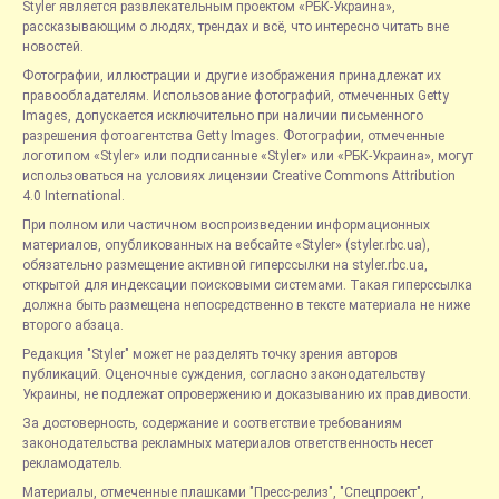
Styler является развлекательным проектом «РБК-Украина»,
рассказывающим о людях, трендах и всё, что интересно читать вне
новостей.
Фотографии, иллюстрации и другие изображения принадлежат их
правообладателям. Использование фотографий, отмеченных Getty
Images, допускается исключительно при наличии письменного
разрешения фотоагентства Getty Images. Фотографии, отмеченные
логотипом «Styler» или подписанные «Styler» или «РБК-Украина», могут
использоваться на условиях лицензии Creative Commons Attribution
4.0 International.
При полном или частичном воспроизведении информационных
материалов, опубликованных на вебсайте «Styler» (styler.rbc.ua),
обязательно размещение активной гиперссылки на styler.rbc.ua,
открытой для индексации поисковыми системами. Такая гиперссылка
должна быть размещена непосредственно в тексте материала не ниже
второго абзаца.
Редакция "Styler" может не разделять точку зрения авторов
публикаций. Оценочные суждения, согласно законодательству
Украины, не подлежат опровержению и доказыванию их правдивости.
За достоверность, содержание и соответствие требованиям
законодательства рекламных материалов ответственность несет
рекламодатель.
Материалы, отмеченные плашками "Пресс-релиз", "Спецпроект",