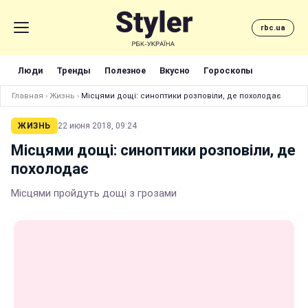
rbc.ua
Люди
Тренды
Полезное
Вкусно
Гороскопы
Главная
›
Жизнь
›
Місцями дощі: синоптики розповіли, де похолодає
ЖИЗНЬ
22 июня 2018, 09:24
Місцями дощі: синоптики розповіли, де
похолодає
Місцями пройдуть дощі з грозами