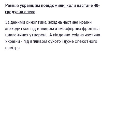
Раніше
українцям повідомили, коли настане 40-
градусна спека
.
За даними синоптика, західна частина країни
знаходиться під впливом атмосферних фронтів і
циклонічних утворень. А південно-східна частина
України - під впливом сухого і дуже спекотного
повітря.