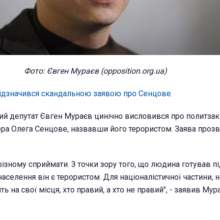
Фото: Євген Мураєв (opposition.org.ua)
ідзначився скандальною заявою про Сенцове.
ий депутат Євген Мураєв цинічно висловився про политз
ра Олега Сенцове, назвавши його терористом. Заява прозв
ізному сприймати. З точки зору того, що людина готував пі
населення він є терористом. Для націоналістичної частини, н
ь на свої місця, хто правий, а хто не правий", - заявив Мур