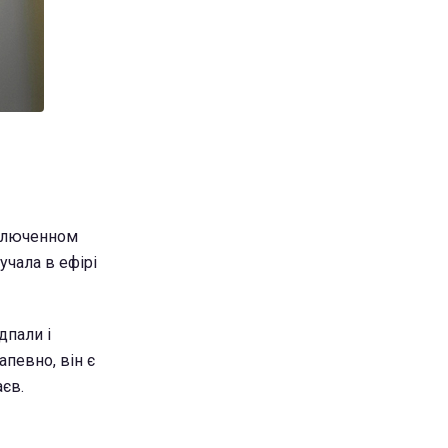
аключенном
учала в ефірі
дпали і
апевно, він є
аєв.