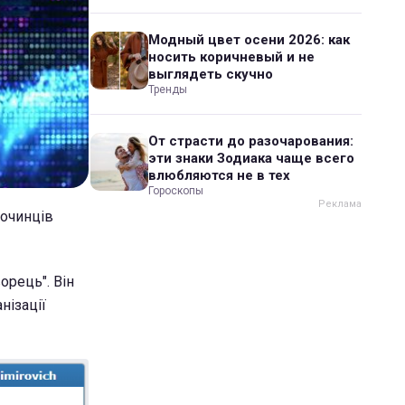
Модный цвет осени 2026: как
носить коричневый и не
выглядеть скучно
Тренды
От страсти до разочарования:
эти знаки Зодиака чаще всего
влюбляются не в тех
Гороскопы
лочинців
орець". Він
нізації