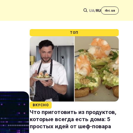
UA
/
RU
rbc.ua
ТОП
ВКУСНО
Что приготовить из продуктов,
которые всегда есть дома: 5
простых идей от шеф-повара