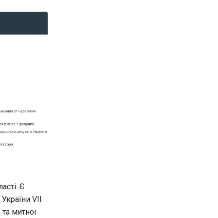
асті. Є
України VII
 та митної