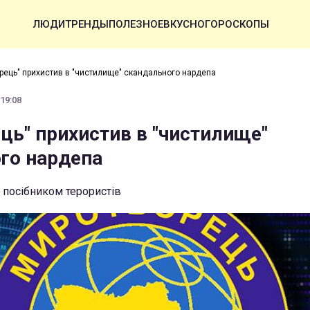
ЛЮДИ
ТРЕНДЫ
ПОЛЕЗНОЕ
ВКУСНО
ГОРОСКОПЫ
рець" прихистив в "чистилище" скандального нардепа
 19:08
ць" прихистив в "чистилище"
го нардепа
 посібником терористів