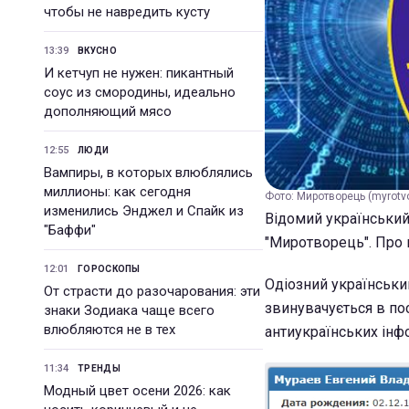
чтобы не навредить кусту
13:39
ВКУСНО
И кетчуп не нужен: пикантный
соус из смородины, идеально
дополняющий мясо
12:55
ЛЮДИ
Вампиры, в которых влюблялись
миллионы: как сегодня
Фото: Миротворець (myrotvo
изменились Энджел и Спайк из
Відомий український 
"Баффи"
"Миротворець". Про 
12:01
ГОРОСКОПЫ
Одіозний українськи
От страсти до разочарования: эти
звинувачується в пос
знаки Зодиака чаще всего
влюбляются не в тех
антиукраїнських інф
11:34
ТРЕНДЫ
Модный цвет осени 2026: как