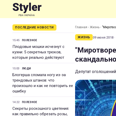
Главная
›
Жизнь
›
"Миротво
ПОСЛЕДНИЕ НОВОСТИ
09 июня 2018 ·
ЖИЗНЬ
15:45
ПОЛЕЗНОЕ
Плодовые мошки исчезнут с
"Миротворе
кухни: 5 секретных трюков,
скандально
которые реально действуют
15:03
ЛЮДИ
Депутат оголошений
Блогерша сломала ногу из-за
трендовых штанов: что
произошло и как не повторить ее
ошибку
14:22
ПОЛЕЗНОЕ
Секреты роскошного цветения:
как правильно обрезать розы,