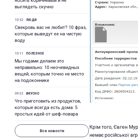
носить коричневый и не
выглядеть скучно
10:52
ЛЮДИ
Свекровь вас не любит? 10 фраз,
которые выведут ее на чистую
воду
10:11
ПОЛЕЗНОЕ
Мы годами делаем это
неправильно: 10 неочевидных
вещей, которым точно не место
на подоконнике
09:32
ВКУСНО
Что приготовить из продуктов,
которые всегда есть дома: 5
простых идей от шеф-повара
Крім того, Євген Му
Все новости
немає російської аг