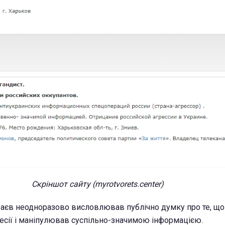
Скріншот сайту (myrotvorets.center)
раєв неодноразово висловлював публічно думку про те, що 
ресії і маніпулював суспільно-значимою інформацією.