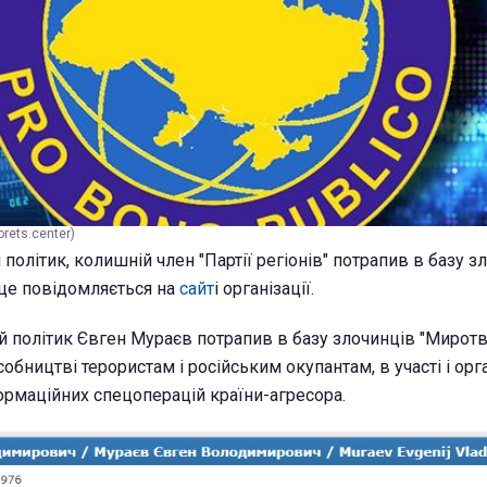
rets.center)
політик, колишній член "Партії регіонів" потрапив в базу з
це повідомляється на
сайт
і організації.
й політик Євген Мураєв потрапив в базу злочинців "Миротв
обництві терористам і російським окупантам, в участі і орга
ормаційних спецоперацій країни-агресора.