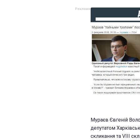
Мураєв Євгеній Воло
депутатом Харківськ
скликання та VIII ск