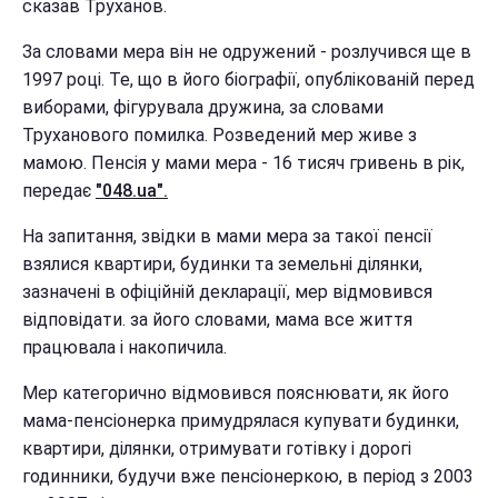
сказав Труханов.
За словами мера він не одружений - розлучився ще в
1997 році. Те, що в його біографії, опублікованій перед
виборами, фігурувала дружина, за словами
Труханового помилка. Розведений мер живе з
мамою. Пенсія у мами мера - 16 тисяч гривень в рік,
передає
"048.ua".
На запитання, звідки в мами мера за такої пенсії
взялися квартири, будинки та земельні ділянки,
зазначені в офіційній декларації, мер відмовився
відповідати. за його словами, мама все життя
працювала і накопичила.
Мер категорично відмовився пояснювати, як його
мама-пенсіонерка примудрялася купувати будинки,
квартири, ділянки, отримувати готівку і дорогі
годинники, будучи вже пенсіонеркою, в період з 2003