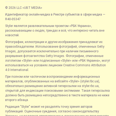
© 2026 LLC «UBT MEDIA»
Идентификатор онлайн-медиа в Реестре субъектов в сфере медиа —
R40-05347
Styler является развлекательным проектом «РБК-Украина»,
рассказывающим о людях, трендах и всё, что интересно читать вне
новостей.
Фотографии, иллюстрации и другие изображения принадлежат их
правообладателям. Использование фотографий, отмеченных Getty
Images, допускается исключительно при наличии письменного
разрешения фотоагентства Getty Images. Фотографии, отмеченные
логотипом «Styler» или подписанные «Styler» или «РБК-Украина», могут
использоваться на условиях лицензии Creative Commons Attribution
4.0 International.
При полном или частичном воспроизведении информационных
материалов, опубликованных на вебсайте «Styler» (styler.rbc.ua),
обязательно размещение активной гиперссылки на styler.rbc.ua,
открытой для индексации поисковыми системами. Такая гиперссылка
должна быть размещена непосредственно в тексте материала не ниже
второго абзаца.
Редакция "Styler" может не разделять точку зрения авторов
публикаций. Оценочные суждения, согласно законодательству
Украины, не подлежат опровержению и доказыванию их правдивости.