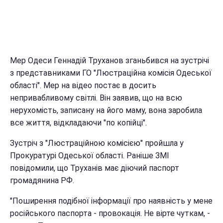
Мер Одеси Геннадій Труханов зганьбився на зустрічі
з представниками ГО "Люстраційна комісія Одеської
області". Мер на відео постає в досить
непривабливому світлі. Він заявив, що на всю
нерухомість, записану на його маму, вона заробила
все життя, відкладаючи "по копійці".
Зустріч з "Люстраційною комісією" пройшла у
Прокуратурі Одеської області. Раніше ЗМІ
повідомили, що Труханів має діючий паспорт
громадянина РФ.
"Поширення подібної інформації про наявність у мене
російського паспорта - провокація. Не вірте чуткам, -