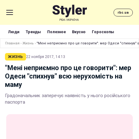
rbc.ua
Люди
Тренды
Полезное
Вкусно
Гороскопы
Главная
›
Жизнь
›
"Мені неприємно про це говорити": мер Одеси "спихнув" 
ЖИЗНЬ
22 ноября 2017, 14:13
"Мені неприємно про це говорити": мер
Одеси "спихнув" всю нерухомість на
маму
Градоначальник заперечує наявність у нього російського
паспорта