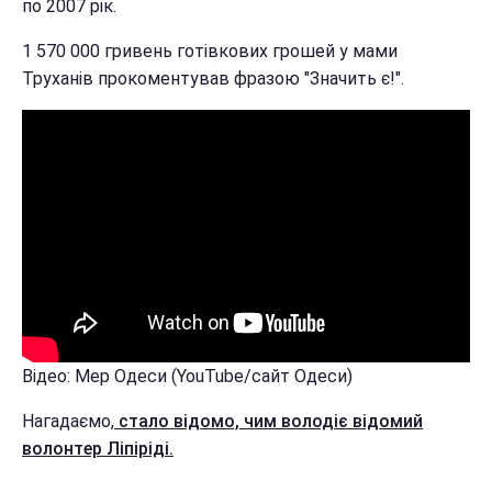
по 2007 рік.
1 570 000 гривень готівкових грошей у мами
Труханів прокоментував фразою "Значить є!".
Відео: Мер Одеси (YouTube/сайт Одеси)
Нагадаємо,
стало відомо, чим володіє відомий
волонтер Ліпіріді.