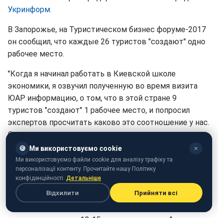
Укринформ.
В Запорожье, на Туристическом бизнес форуме-2017
он сообщил, что каждые 26 туристов "создают" одно
рабочее место.
"Когда я начинал работать в Киевской школе
экономики, я озвучил полученную во время визита
ЮАР информацию, о том, что в этой стране 9
туристов "создают" 1 рабочее место, и попросил
экспертов просчитать каково это соотношение у нас.
Они просчитали, и я доверяю достоверности
полученных данных: 26 туристов = 1 рабочее место.
🍪
Ми використовуємо cookie
✕
То есть в Киеве, который сейчас посещает 4 млн
Ми використовуємо файли cookie для аналізу трафіку та
персоналізації контенту. Прочитайте нашу Політику
туристов в год, в сфере туризма работает 154 тысячи
конфіденційності.
Детальніше
человек, а в сопоставимом по численности населения
Відхилити
Прийняти всі
с Запорожьем Львове, где туристов около 2 млн, –
порядка 75 тыс. человек. Тогда, как на крупных