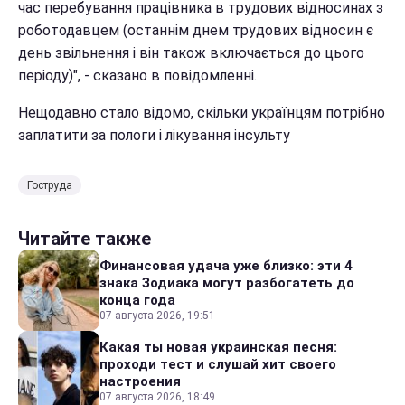
час перебування працівника в трудових відносинах з
роботодавцем (останнім днем трудових відносин є
день звільнення і він також включається до цього
періоду)", - сказано в повідомленні.
Нещодавно стало відомо, скільки українцям потрібно
заплатити за пологи і лікування інсульту
Гоструда
Читайте также
Финансовая удача уже близко: эти 4
знака Зодиака могут разбогатеть до
конца года
07 августа 2026, 19:51
Какая ты новая украинская песня:
проходи тест и слушай хит своего
настроения
07 августа 2026, 18:49