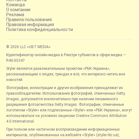
Команда
О компании
Реклама
Правила пользования
Правовая информация
Политика конфиденциальности
© 2026 LLC «UBT MEDIA»
Идентификатор онлайн-медиа в Реестре субъектов в сфере медиа —
R40-05347
Styler является развлекательным проектом «РБК-Украина»,
рассказывающим о людях, трендах и всё, что интересно читать вне
новостей.
Фотографии, иллюстрации и другие изображения принадлежат их
правообладателям. Использование фотографий, отмеченных Getty
Images, допускается исключительно при наличии письменного
разрешения фотоагентства Getty Images. Фотографии, отмеченные
логотипом «Styler» или подписанные «Styler» или «РБК-Украина», могут
использоваться на условиях лицензии Creative Commons Attribution
4.0 International.
При полном или частичном воспроизведении информационных
материалов, опубликованных на вебсайте «Styler» (styler.rbc.ua),