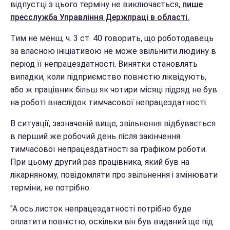
відпустці з цього терміну не виключається,
пише
пресслужба
Управління Держпраці в області.
Тим не менш, ч. 3 ст. 40 говорить, що роботодавець
за власною ініціативою не може звільнити людину в
період її непрацездатності. Винятки становлять
випадки, коли підприємство повністю ліквідують,
або ж працівник більш як чотири місяці підряд не був
на роботі внаслідок тимчасової непрацездатності.
В ситуації, зазначеній вище, звільнення відбувається
в перший же робочий день після закінчення
тимчасової непрацездатності за графіком роботи.
При цьому другий раз працівника, який був на
лікарняному, повідомляти про звільнення і змінювати
терміни, не потрібно.
"А ось листок непрацездатності потрібно буде
оплатити повністю, оскільки він був виданий ще під