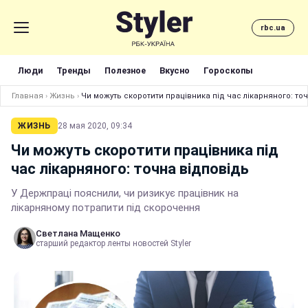
rbc.ua
Люди
Тренды
Полезное
Вкусно
Гороскопы
Главная
›
Жизнь
›
Чи можуть скоротити працівника під час лікарняного: то
ЖИЗНЬ
28 мая 2020, 09:34
Чи можуть скоротити працівника під
час лікарняного: точна відповідь
У Держпраці пояснили, чи ризикує працівник на
лікарняному потрапити під скорочення
Светлана Мащенко
старший редактор ленты новостей Styler