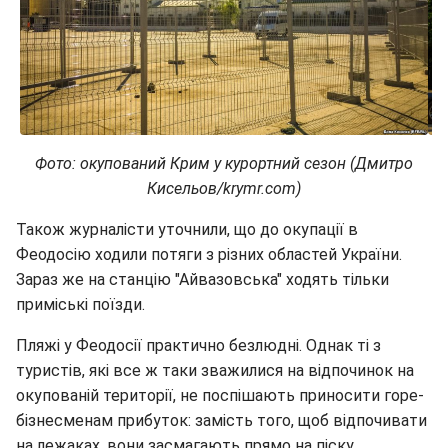
Фото: окупований Крим у курортний сезон (Дмитро
Кисельов/krymr.com)
Також журналісти уточнили, що до окупації в
Феодосію ходили потяги з різних областей України.
Зараз же на станцію "Айвазовська" ходять тільки
приміські поїзди.
Пляжі у Феодосії практично безлюдні. Однак ті з
туристів, які все ж таки зважилися на відпочинок на
окупованій території, не поспішають приносити горе-
бізнесменам прибуток: замість того, щоб відпочивати
на лежаках, вони засмагають прямо на піску.