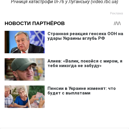
Річниця катастрофи Іл-76 у Луганську (video.rbc.ua)