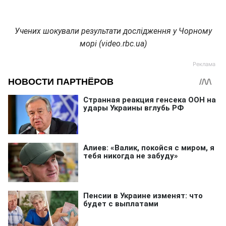
Учених шокували результати дослідження у Чорному
морі (video.rbc.ua)