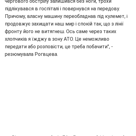
чергового обстрілу залишився без ноги, трохи
підлікувався в госпіталі і повернувся на передову.
Причому, власну машину переобладнав під кулемет, і
продовжує захищати наш мир і спокій так, що з лінії
фронту його не витягнеш. Ось саме через таких
хлопчиків я їжджу в зону АТО. Це неможливо
передати або розповісти, це треба побачити", -
резюмувала Рогвцева.