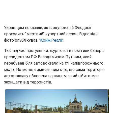
Українцям показали, як в окупованій Феодосії
проходить "мертвий" курортний сезон. Відповідні
фото опублікував "
Крим.Реалії
".
Так, під час прогулянки, журналісти помітили банер з
президентом РФ Володимиром Путіним, який
перебував біля автовокзалу, на тлі напівпорожнього
міста. Не менш символічним є те, що сама територія
автовокзалу обнесена парканом, який нібито має
захищати від терористів.