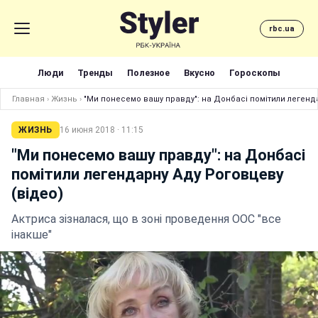
rbc.ua
Люди
Тренды
Полезное
Вкусно
Гороскопы
Главная
›
Жизнь
›
"Ми понесемо вашу правду": на Донбасі помітили легенда
ЖИЗНЬ
16 июня 2018 · 11:15
"Ми понесемо вашу правду": на Донбасі
помітили легендарну Аду Роговцеву
(відео)
Актриса зізналася, що в зоні проведення ООС "все
інакше"