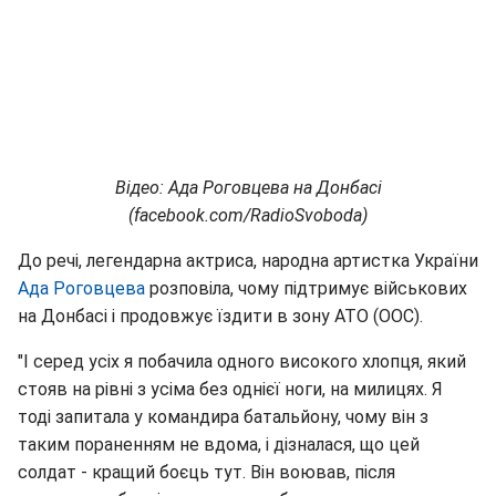
Відео: Ада Роговцева на Донбасі
(facebook.com/RadioSvoboda)
До речі, легендарна актриса, народна артистка України
Ада Роговцева
розповіла, чому підтримує військових
на Донбасі і продовжує їздити в зону АТО (ООС).
"І серед усіх я побачила одного високого хлопця, який
стояв на рівні з усіма без однієї ноги, на милицях. Я
тоді запитала у командира батальйону, чому він з
таким пораненням не вдома, і дізналася, що цей
солдат - кращий боєць тут. Він воював, після