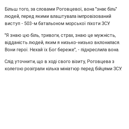
Більш того, за словами Роговцевої, вона "знає біль"
людей, перед якими влаштувала імпровізований
виступ - 503-м батальоном морської піхоти ЗСУ.
"Я знаю цю біль, тривоги, страх, знаю це мужність,
відданість людей, яким я низько-низько вклонилася.
Вони герої. Нехай їх Бог береже", - підкреслила вона.
Слід уточнити, що в ході свого візиту, Роговцева з
колегою розіграли кілька мініатюр перед бійцями ЗСУ.