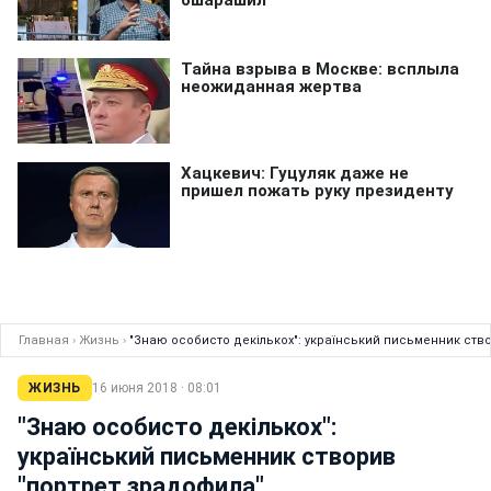
Главная
›
Жизнь
›
"Знаю особисто декількох": український письменник ств
ЖИЗНЬ
16 июня 2018 · 08:01
"Знаю особисто декількох":
український письменник створив
"портрет зрадофила"