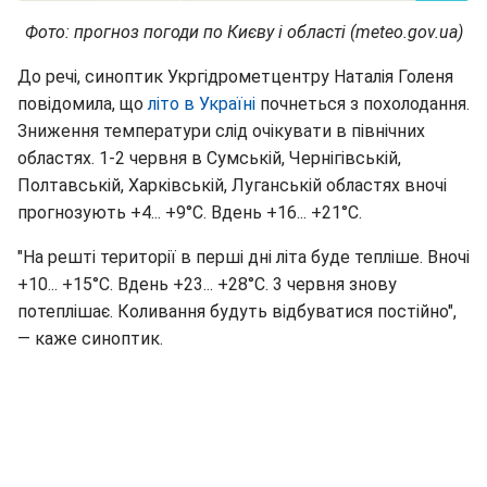
Фото: прогноз погоди по Києву і області (meteo.gov.ua)
До речі, синоптик Укргідрометцентру Наталія Голеня
повідомила, що
літо в Україні
почнеться з похолодання.
Зниження температури слід очікувати в північних
областях. 1-2 червня в Сумській, Чернігівській,
Полтавській, Харківській, Луганській областях вночі
прогнозують +4... +9°С. Вдень +16... +21°С.
"На решті території в перші дні літа буде тепліше. Вночі
+10... +15°С. Вдень +23... +28°С. 3 червня знову
потеплішає. Коливання будуть відбуватися постійно",
— каже синоптик.