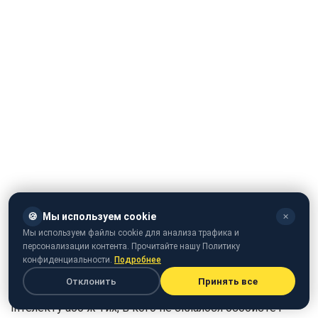
🍪
Мы используем cookie
✕
Мы используем файлы cookie для анализа трафика и
персонализации контента. Прочитайте нашу Политику
конфиденциальности.
Подробнее
Отклонить
Принять все
"Зрадофілія" характерна для людей з низьким рівнем
інтелекту або ж тих, в кого не склалося особисте і