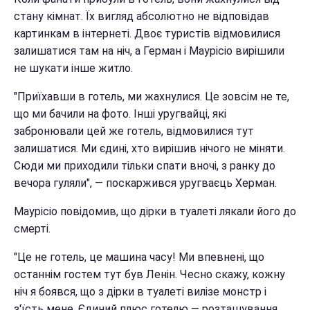
стану кімнат. Їх вигляд абсолютно не відповідав
картинкам в інтернеті. Двоє туристів відмовилися
залишатися там на ніч, а Герман і Маурісіо вирішили
не шукати інше житло.
"Приїхавши в готель, ми жахнулися. Це зовсім не те,
що ми бачили на фото. Інші уругвайці, які
забронювали цей же готель, відмовилися тут
залишатися. Ми єдині, хто вирішив нічого не міняти.
Сюди ми приходили тільки спати вночі, з ранку до
вечора гуляли", — поскаржився уругваєць Херман.
Маурісіо повідомив, що дірки в туалеті лякали його до
смерті.
"Це не готель, це машина часу! Ми впевнені, що
останнім гостем тут був Ленін. Чесно скажу, кожну
ніч я боявся, що з дірки в туалеті вилізе монстр і
з'їсть мене. Єдиний плюс готелю — розташування,