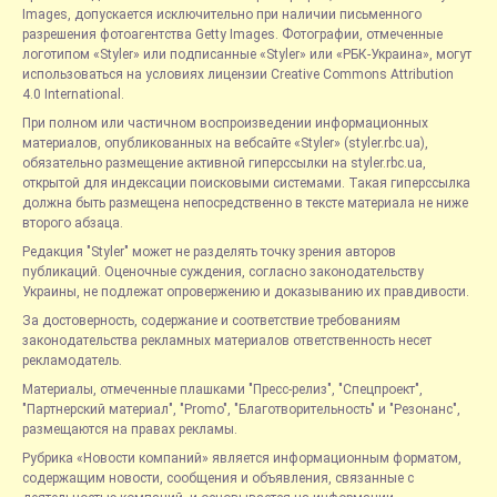
Images, допускается исключительно при наличии письменного
разрешения фотоагентства Getty Images. Фотографии, отмеченные
логотипом «Styler» или подписанные «Styler» или «РБК-Украина», могут
использоваться на условиях лицензии Creative Commons Attribution
4.0 International.
При полном или частичном воспроизведении информационных
материалов, опубликованных на вебсайте «Styler» (styler.rbc.ua),
обязательно размещение активной гиперссылки на styler.rbc.ua,
открытой для индексации поисковыми системами. Такая гиперссылка
должна быть размещена непосредственно в тексте материала не ниже
второго абзаца.
Редакция "Styler" может не разделять точку зрения авторов
публикаций. Оценочные суждения, согласно законодательству
Украины, не подлежат опровержению и доказыванию их правдивости.
За достоверность, содержание и соответствие требованиям
законодательства рекламных материалов ответственность несет
рекламодатель.
Материалы, отмеченные плашками "Пресс-релиз", "Спецпроект",
"Партнерский материал", "Promo", "Благотворительность" и "Резонанс",
размещаются на правах рекламы.
Рубрика «Новости компаний» является информационным форматом,
содержащим новости, сообщения и объявления, связанные с