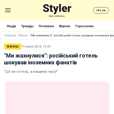
rbc.ua
Люди
Тренды
Полезное
Вкусно
Гороскопы
Главная
›
Жизнь
›
"Ми жахнулися": російський готель шокував іноземних фа
ЖИЗНЬ
19 июня 2018, 19:39
"Ми жахнулися": російський готель
шокував іноземних фанатів
"Це не готель, а машина часу!"