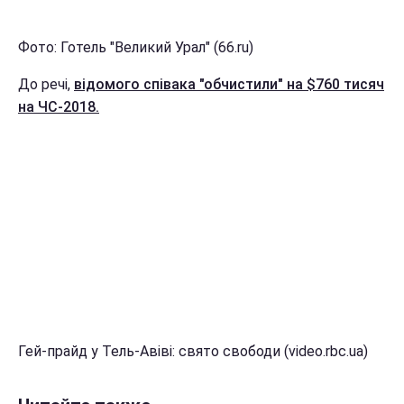
Фото: Готель "Великий Урал" (66.ru)
До речі,
відомого співака "обчистили" на $760 тисяч
на ЧС-2018.
Гей-прайд у Тель-Авіві: свято свободи (video.rbc.ua)