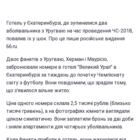
Готель у Єкатеринбурзі, де зупинилися два
вболівальника з Уругваю на час проведення ЧС-2018,
повалив їх у шок. Про це пише російське видання
66.ru.
Двоє фанатів з Уругваю, Херман і Маурісіо,
забронювали номери в готелі "Великий Урал" в
Єкатеринбурзі за тиждень до початку Чемпіонату
світу з футболу. Вони повідомили, що зраділи тому,
що з'явилося вільне житло.
Ціна одного номера склала 2,5 тисячі рублів (близько
тисячі гривень), а на фотографіях кімнати виглядали
цілком симпатично. Вони заплатили бронь за дві доби
і зняли апартаменти для чотирьох уболівальників.
Коли фанати прибули в готель, вони жахнулися від