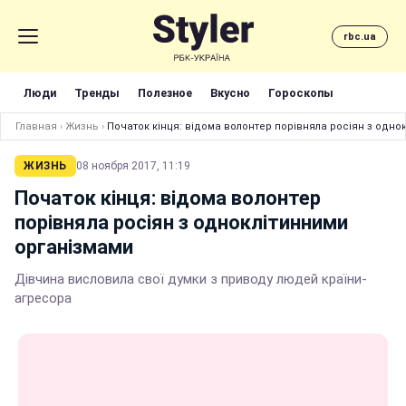
rbc.ua
Люди
Тренды
Полезное
Вкусно
Гороскопы
Главная
›
Жизнь
›
Початок кінця: відома волонтер порівняла росіян з одно
ЖИЗНЬ
08 ноября 2017, 11:19
Початок кінця: відома волонтер
порівняла росіян з одноклітинними
організмами
Дівчина висловила свої думки з приводу людей країни-
агресора