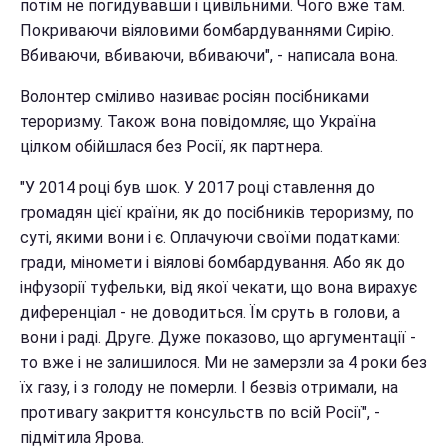
потім не погидувавши і цивільними. Чого вже там.
Покриваючи віяловими бомбардуваннями Сирію.
Вбиваючи, вбиваючи, вбиваючи", - написала вона.
Волонтер сміливо називає росіян посібниками
тероризму. Також вона повідомляє, що Україна
цілком обійшлася без Росії, як партнера.
"У 2014 році був шок. У 2017 році ставлення до
громадян цієї країни, як до посібників тероризму, по
суті, якими вони і є. Оплачуючи своїми податками:
гради, міномети і віялові бомбардування. Або як до
інфузорії туфельки, від якої чекати, що вона вирахує
диференціал - не доводиться. Їм сруть в голови, а
вони і раді. Друге. Дуже показово, що аргументації -
то вже і не залишилося. Ми не замерзли за 4 роки без
їх газу, і з голоду не померли. І безвіз отримали, на
противагу закриття консульств по всій Росії", -
підмітила Ярова.