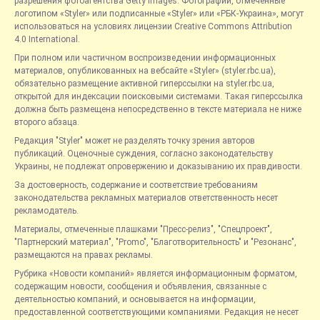
разрешения фотоагентства Getty Images. Фотографии, отмеченные
логотипом «Styler» или подписанные «Styler» или «РБК-Украина», могут
использоваться на условиях лицензии Creative Commons Attribution
4.0 International.
При полном или частичном воспроизведении информационных
материалов, опубликованных на вебсайте «Styler» (styler.rbc.ua),
обязательно размещение активной гиперссылки на styler.rbc.ua,
открытой для индексации поисковыми системами. Такая гиперссылка
должна быть размещена непосредственно в тексте материала не ниже
второго абзаца.
Редакция "Styler" может не разделять точку зрения авторов
публикаций. Оценочные суждения, согласно законодательству
Украины, не подлежат опровержению и доказыванию их правдивости.
За достоверность, содержание и соответствие требованиям
законодательства рекламных материалов ответственность несет
рекламодатель.
Материалы, отмеченные плашками "Пресс-релиз", "Спецпроект",
"Партнерский материал", "Promo", "Благотворительность" и "Резонанс",
размещаются на правах рекламы.
Рубрика «Новости компаний» является информационным форматом,
содержащим новости, сообщения и объявления, связанные с
деятельностью компаний, и основывается на информации,
предоставленной соответствующими компаниями. Редакция не несет