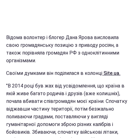
Відома волонтер і блогер Дана Ярова висловила
свою громадянську позицію з приводу росіян, а
також порівняла громадян РФ з одноклітинними
організмами.
Своїми думками він поділилася в колонці
Site.ua.
"В 2014 році був жах від усвідомлення, що країна в
якій живе багато родичів і друзів (вже колишніх),
почала вбивати співгромадян моєї країни. Спочатку
віджавши частину території, потім безжально
поливаючи градами, поставляючи у вигляді
гуманітарної допомоги зброю різних калібрів і
бойовиків. Збиваючи, спочатку військові літаки,