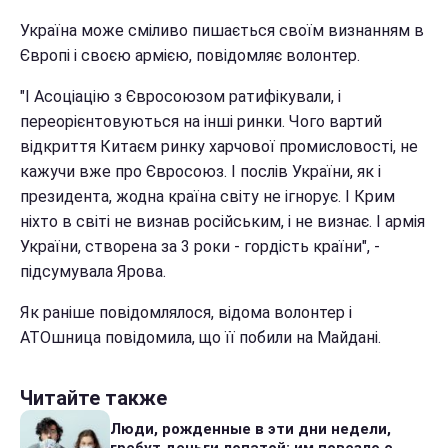
Україна може сміливо пишається своїм визнанням в
Європі і своєю армією, повідомляє волонтер.
"І Асоціацію з Євросоюзом ратифікували, і
переорієнтовуються на інші ринки. Чого вартий
відкриття Китаєм ринку харчової промисловості, не
кажучи вже про Євросоюз. І послів України, як і
президента, жодна країна світу не ігнорує. І Крим
ніхто в світі не визнав російським, і не визнає. І армія
України, створена за 3 роки - гордість країни", -
підсумувала Ярова.
Як раніше повідомлялося, відома волонтер і
АТОшница повідомила, що її побили на Майдані.
Читайте также
Люди, рожденные в эти дни недели,
гребут деньги лопатой: им повезло с