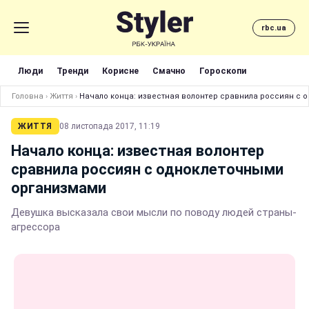
rbc.ua
Люди
Тренди
Корисне
Смачно
Гороскопи
Головна
›
Життя
›
Начало конца: известная волонтер сравнила россиян с
ЖИТТЯ
08 листопада 2017, 11:19
Начало конца: известная волонтер
сравнила россиян с одноклеточными
организмами
Девушка высказала свои мысли по поводу людей страны-
агрессора