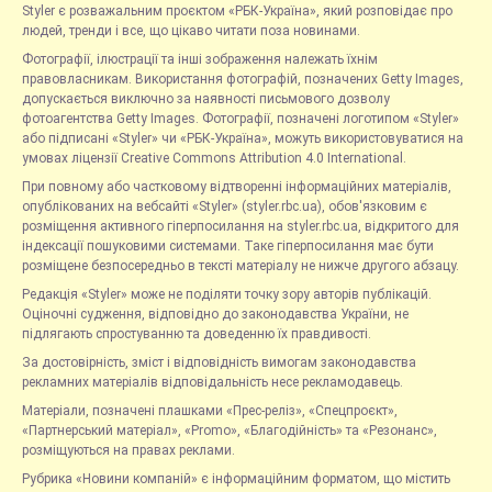
Styler є розважальним проєктом «РБК-Україна», який розповідає про
людей, тренди і все, що цікаво читати поза новинами.
Фотографії, ілюстрації та інші зображення належать їхнім
правовласникам. Використання фотографій, позначених Getty Images,
допускається виключно за наявності письмового дозволу
фотоагентства Getty Images. Фотографії, позначені логотипом «Styler»
або підписані «Styler» чи «РБК-Україна», можуть використовуватися на
умовах ліцензії Creative Commons Attribution 4.0 International.
При повному або частковому відтворенні інформаційних матеріалів,
опублікованих на вебсайті «Styler» (styler.rbc.ua), обов'язковим є
розміщення активного гіперпосилання на styler.rbc.ua, відкритого для
індексації пошуковими системами. Таке гіперпосилання має бути
розміщене безпосередньо в тексті матеріалу не нижче другого абзацу.
Редакція «Styler» може не поділяти точку зору авторів публікацій.
Оціночні судження, відповідно до законодавства України, не
підлягають спростуванню та доведенню їх правдивості.
За достовірність, зміст і відповідність вимогам законодавства
рекламних матеріалів відповідальність несе рекламодавець.
Матеріали, позначені плашками «Прес-реліз», «Спецпроєкт»,
«Партнерський матеріал», «Promo», «Благодійність» та «Резонанс»,
розміщуються на правах реклами.
Рубрика «Новини компаній» є інформаційним форматом, що містить