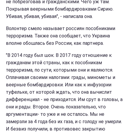
не побрезговав и гражданскими. Чего уж там.
Покрывая веерными бомбардировками Сирию.
Убивая, убивая, убивая", - написала она.
Волонтер смело называет россиян пособниками
терроризма. Также она сообщает, что Украина
вполне обошлась без России, как партнера.
"В 2014 году был шок. В 2017 году отношение к
гражданам этой страны, как к пособникам
терроризма, по сути, которыми они и являются.
Оплачивая своими налогами: грады, минометы и
веерные бомбардировки. Или как к инфузории
туфельке, от которой ждать, что она вычислит
дифференциал - не приходится. Им срут в головы, а
они и рады. Второе. Очень показательно, что
аргументации- то уже и не осталось. Мы не
замерзли за 4 года без их газа, и с голоду не умерли.
И безвиз получили, в противовес закрытию