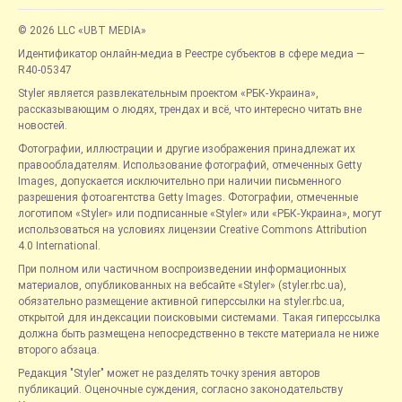
© 2026 LLC «UBT MEDIA»
Идентификатор онлайн-медиа в Реестре субъектов в сфере медиа —
R40-05347
Styler является развлекательным проектом «РБК-Украина»,
рассказывающим о людях, трендах и всё, что интересно читать вне
новостей.
Фотографии, иллюстрации и другие изображения принадлежат их
правообладателям. Использование фотографий, отмеченных Getty
Images, допускается исключительно при наличии письменного
разрешения фотоагентства Getty Images. Фотографии, отмеченные
логотипом «Styler» или подписанные «Styler» или «РБК-Украина», могут
использоваться на условиях лицензии Creative Commons Attribution
4.0 International.
При полном или частичном воспроизведении информационных
материалов, опубликованных на вебсайте «Styler» (styler.rbc.ua),
обязательно размещение активной гиперссылки на styler.rbc.ua,
открытой для индексации поисковыми системами. Такая гиперссылка
должна быть размещена непосредственно в тексте материала не ниже
второго абзаца.
Редакция "Styler" может не разделять точку зрения авторов
публикаций. Оценочные суждения, согласно законодательству