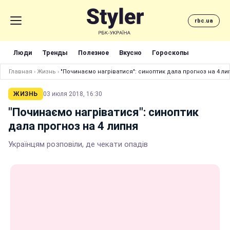
rbc.ua
Люди
Тренды
Полезное
Вкусно
Гороскопы
Главная
›
Жизнь
›
"Починаємо нагріватися": синоптик дала прогноз на 4 ли
ЖИЗНЬ
03 июля 2018, 16:30
"Починаємо нагріватися": синоптик
дала прогноз на 4 липня
Українцям розповіли, де чекати опадів