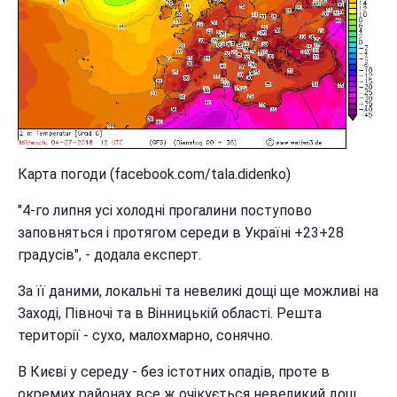
Карта погоди (facebook.com/tala.didenko)
"4-го липня усі холодні прогалини поступово
заповняться і протягом середи в Україні +23+28
градусів", - додала експерт.
За її даними, локальні та невеликі дощі ще можливі на
Заході, Півночі та в Вінницькій області. Решта
території - сухо, малохмарно, сонячно.
В Києві у середу - без істотних опадів, проте в
окремих районах все ж очікується невеликий дощ.