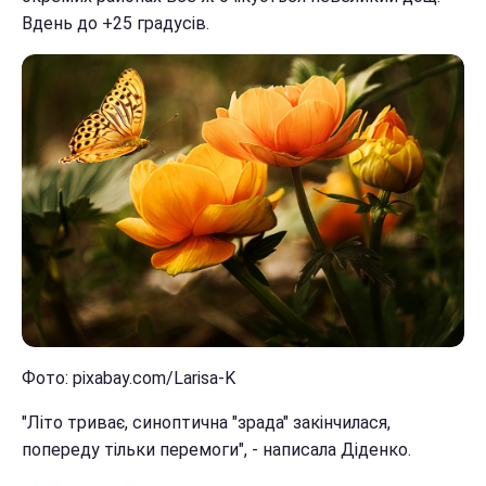
Вдень до +25 градусів.
Фото: pixabay.com/Larisa-K
"Літо триває, синоптична "зрада" закінчилася,
попереду тільки перемоги", - написала Діденко.