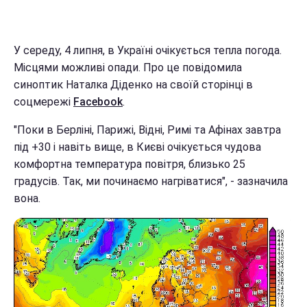
У середу, 4 липня, в Україні очікується тепла погода.
Місцями можливі опади. Про це повідомила
синоптик Наталка Діденко на своїй сторінці в
соцмережі
Facebook
.
"Поки в Берліні, Парижі, Відні, Римі та Афінах завтра
під +30 і навіть вище, в Києві очікується чудова
комфортна температура повітря, близько 25
градусів. Так, ми починаємо нагріватися", - зазначила
вона.