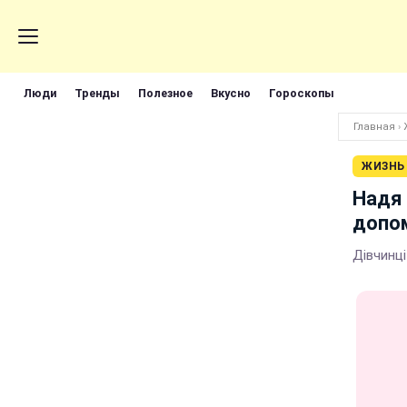
Люди
Тренды
Полезное
Вкусно
Гороскопы
Главная
›
ЖИЗНЬ
Надя
допом
Дівчинці