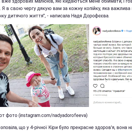
 вже здорових малюків, які кидаються мене обіймати, і г
. Я в свою чергу дякую вам за кожну копійку, яка важлива
нку дитячого життя", - написала Надя Дорофєєва.
от фото (instagram.com/nadyadorofeeva)
зповіла, що у 4-річної Кіри було прекрасне здоров'я, вона н