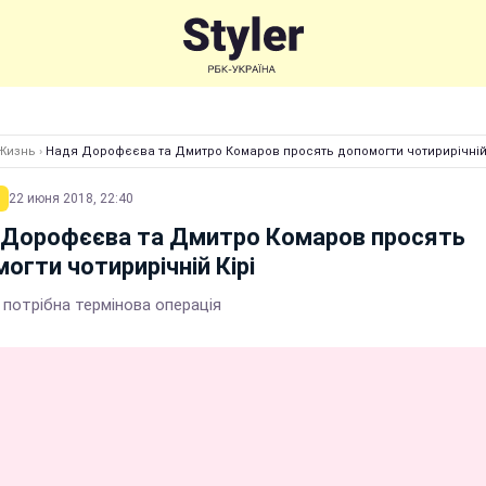
Жизнь
›
Надя Дорофєєва та Дмитро Комаров просять допомогти чотирирічній 
22 июня 2018, 22:40
 Дорофєєва та Дмитро Комаров просять
огти чотирирічній Кірі
 потрібна термінова операція