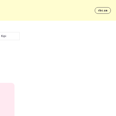
rbc.ua
Кірі