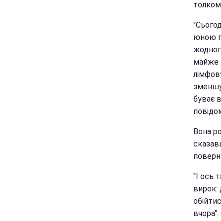
толком 
"Сього
юною п
жодного
майже н
лімфову
зменшув
буває в
повідом
Вона ро
сказав
поверну
"І ось 
вирок:
обійтис
вчора".