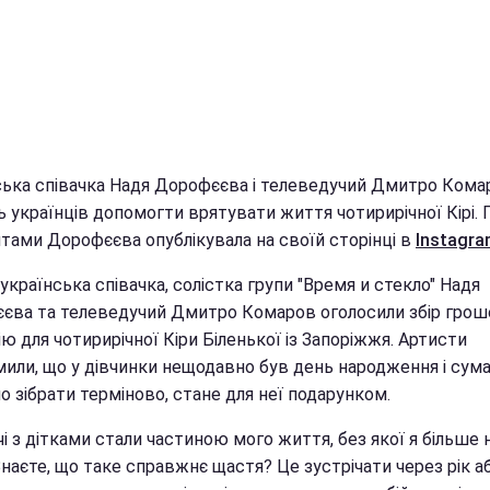
ська співачка Надя Дорофєєва і телеведучий Дмитро Кома
 українців допомогти врятувати життя чотирирічної Кірі. 
итами Дорофєєва опублікувала на своїй сторінці в
Instagra
українська співачка, солістка групи "Время и стекло" Надя
єва та телеведучий Дмитро Комаров оголосили збір грош
ю для чотирирічної Кіри Біленької із Запоріжжя. Артисти
мили, що у дівчинки нещодавно був день народження і сума
о зібрати терміново, стане для неї подарунком.
чі з дітками стали частиною мого життя, без якої я більше 
наєте, що таке справжнє щастя? Це зустрічати через рік а