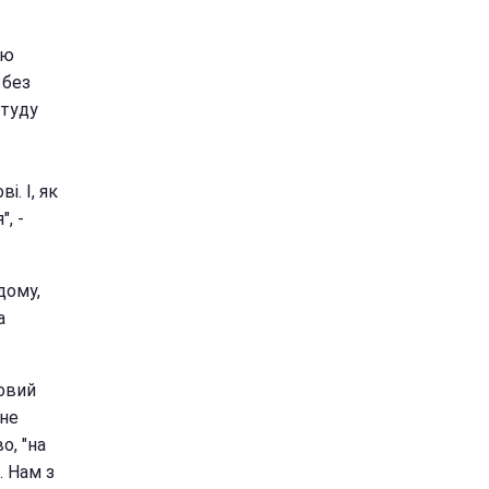
.
ою
 без
студу
. І, як
, -
дому,
а
новий
 не
о, "на
. Нам з