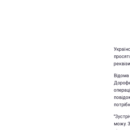
Україн
просять
реквіз
Відома 
Дорофє
операці
повідо
потрібн
"Зустрі
можу. З