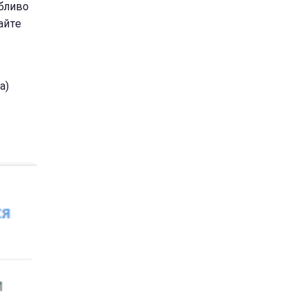
обливо
айте
а)