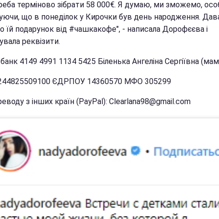
реба терміново зібрати 58 000€. Я думаю, ми зможемо, ос
уючи, що в понеділок у Кирочки був день народження. Дав
о їй подарунок від #чашкакофе", - написала Дорофєєва і
увала реквізити.
анк 4149 4991 1134 5425 Біленька Ангеліна Сергіївна (мам
244825509100 ЄДРПОУ 14360570 МФО 305299
еводу з інших країн (PayPal): Clearlana98@gmail.com