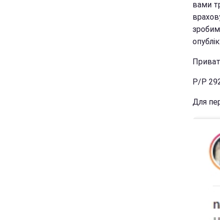
вами т
врахов
зробим
опублік
Приватб
Р/Р 29
Для пер