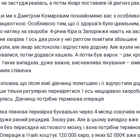
не застуджувалась, а потім лікарі поставили їй діагноз рак
дні ми з Дмитром Комаровим познайомимо вас з особлив
ацієнткою. Особливою тим, що її здоров'я було ідеальним,
 натяку на хвороби. 4-річна Кіра із Запоріжжя навіть на за
е хворіла. І ось два роки у неї раптом помітили збільшені
зли, але лікар заспокоїла і відпустила додому. Але вузли не
алися, потім додався кашель. А потім був вирок – рак крові
 таких випадках, дуже важке, виснажливе лікування – хімія"
ила співачка.
зповіла, що після хімії дівчинці полегшало і її відпустили до
ши тільки регулярно перевірятися. І ось нещодавно хвороб
лась. Дівчинці потрібна термінова операція.
така планова перевірка буквально через 4 місяці озвучила 
 дуже ранній рецидив. Знову рак. Але в цьому випадку вже
я без пересадки кісткового мозку, і вона потрібна термінов
 Операція в Італії коштує 120 000 євро, з яких 62 000€ вже є