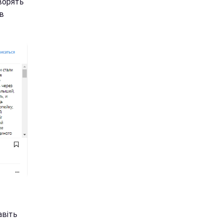
оворять
 в
авіть