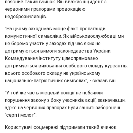
пояснив такий вчинок. Він вважає інцидент з
червоними прапорами провокацією
недоброзичливців.
"На цьому заході мав місце факт пропаганди
комуністичної символіки. Як військовослужбовці ми
не беремо участь у заходах під час яких не
дотримуються вимоги законодавства України.
Командування інституту цілеспрямовано
дотримується виховання особового складу курсантів,
всього особового складу на українському
національно-патріотичних символах", - сказав він.
"У той же час в місцевій поліції не побачили
порушення закону з боку учасників акції, зазначивши,
адже на червоних прапорах були зашиті заборонені
"серп і молот".
Користувачі соцмережі підтримали такий вчинок