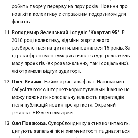
робить творчу перерву на пару років. Новини про
нові хіти колективу є справжнім подарунком для
фанатів.
Володимир Зеленський і студія "Квартал 95".
В
2018 році колективу, відмінні жарти якого
розбираються на цитати, виповнилося 15 років. За
ці роки фронтмен гумористичної студії реалізував
масу проектів (як розважальних, так і соціальних),
які отримали відгук аудиторії.
Олег Винник.
Неймовірно, але факт. Наші мами і
бабусі також є інтернет-користувачами, інакше не
можу пояснити колосальну кількість переглядів
після публікацій новин про артиста. Окремий
респект PR-агентам зірки.
Оля Полякова.
Суперблондинку активно читають,
цитують запальні пісні знаменитості та дивляться