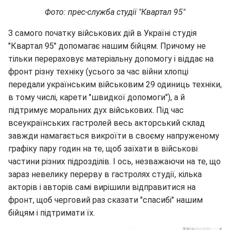
Фото: прес-служба студії "Квартал 95"
З самого початку військових дій в Україні студія
"Квартал 95" допомагає нашим бійцям. Причому не
тільки перераховує матеріальну допомогу і віддає на
фронт різну техніку (усього за час війни хлопці
передали українським військовим 29 одиниць техніки,
в тому числі, карети "швидкої допомоги"), а й
підтримує моральних дух військових. Під час
всеукраїнських гастролей весь акторський склад
завжди намагається викроїти в своєму напруженому
графіку пару годин на те, щоб заїхати в військові
частини різних підрозділів. І ось, незважаючи на те, що
зараз невелику перерву в гастролях студії, кілька
акторів і авторів самі вирішили відправитися на
фронт, щоб черговий раз сказати "спасибі" нашим
бійцям і підтримати їх.