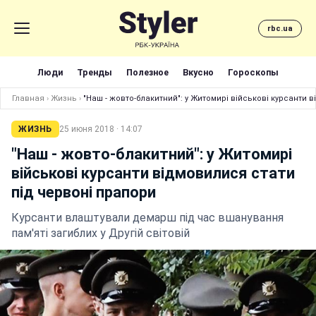
rbc.ua
Люди
Тренды
Полезное
Вкусно
Гороскопы
Главная
›
Жизнь
›
"Наш - жовто-блакитний": у Житомирі військові курсанти 
ЖИЗНЬ
25 июня 2018 · 14:07
"Наш - жовто-блакитний": у Житомирі
військові курсанти відмовилися стати
під червоні прапори
Курсанти влаштували демарш під час вшанування
пам'яті загиблих у Другій світовій