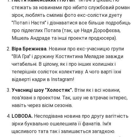
стежать за новинами про нібито службовий роман
зірок, люблять сміливі фото екс-солістки дуету
"Потап і Настя" і дізнаватися все більше подробиць
про підлеглих Потапа (так, це Надя Дорофєєва,
Мішель Андраде та інші проекти продюсера).
Віра Брежнєва
. Новини про екс-учасницю групи
"ВІА Гра" і дружину Костянтина Меладзе завжди
читабельні. В цілому, як і про інших колишніх і
теперішніх солісток колективу. А чого варті їхні
відверті кадри в Instagram!
Учасниці шоу "Холостяк".
Втім як і всі новини,
пов'язані з проектом. Так, шоу не втрачає інтерес,
навіть через вісім сезонів.
LOBODA.
Несподівана новина про другу вагітність
зірки буквально ошелешила її фанатів. Ім'я
щасливого тата так і залишається загадкою.