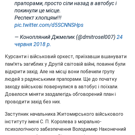
прапорами, просто сіли назад в автобус і
покинули це місце.
Респект хлопцям!!!
pic.twitter.com/d5SCNNSHps
— Конопляний Джмелик (@dmitrosel007)
24
червня 2018 р.
Курсанти і військовий оркест, приїхавши вшанувати
пам'ять загиблих у Другій світовій війні, повинні були
відкрити захід. Але на місці вони побачили групу
людей з радянськими прапорами. Ще до початку
заходу військові повернулися в автобус і поїхали.
Довелося міняти заздалегідь обговорений план і
проводити захід без них.
Заступник начальника Житомирського військового
інституту імені С. П. Королева з морально-
психологічного забезпечення Володимир Наконечний