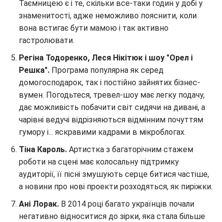
Таємницею є і те, скільки все-таки годин у добі у
знаменитості, адже неможливо пояснити, коли
вона встигає бути мамою і так активно
гастролювати.
Регіна Тодоренко, Леся Нікітюк і шоу "Орел і
Решка".
Програма популярна як серед
домогосподарок, так і постійно зайнятих бізнес-
вумен. Погодьтеся, тревел-шоу має легку подачу,
дає можливість побачити світ сидячи на дивані, а
чарівні ведучі відрізняються відмінним почуттям
гумору і... яскравими кадрами в мікроблогах.
Тіна Кароль.
Артистка з багаторічним стажем
роботи на сцені має колосальну підтримку
аудиторії, її пісні змушують серце битися частіше,
а новини про нові проекти розходяться, як пиріжки.
Ані Лорак.
В 2014 році багато українців почали
негативно відноситися до зірки, яка стала більше