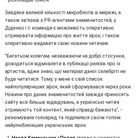
Завдяки великій кількості мікроблогів в мережі, а
також зв'язків з PR-агентами знаменитостей, у
Діденко і її команди є можливість оперативно
отримувати інформацію про життя зірок, і також
оперативно видавати свіжі новини читачам.
"Багатьом колегам, незважаючи на добрі стосунки,
доводиться відмовляти в публікації релізів про їх
артистів, адже знаю, що матеріал даної селебріті не
буде читатися. Тому, у мене є свій список
найпопулярніших зірок, який сформувався через роки.
Новини про даних знаменитостей завжди приносять
сайту все більше відвідувань, а українські читачі
отримують той контент, який справді бажають", -
резюмувала головред та поділилася своїм топом
найулюбленіших українських зірок:
Настя Каменських і Потап
. Читачі з цікавістю