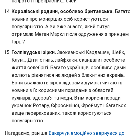
на фото її прекрасних... очей.
Королівські родини, особливо британська.
Багато
новини про монарших осіб користуються
популярністю. А ви вже знаєте, який титул
отримала Меган Маркл після одруження з принцем
Гаррі?
Голлівудські зірки.
Заокеанські Кардашян, Шейк,
Клуні... Діти, стиль, лайфхаки, скандали і особисте
життя селебріті. Багато українців, особливо дами,
воліють рівнятися на людей з блакитних екранів.
Вони вважають зірок лідерами думок і читають
новини з їх корисними порадами з областей
кулінарії, здоров'я та моди. Втім корисні поради
українок Ротару, Єфросиніної, Фреймут і багатьох
вище перерахованих, також користуються
популярністю.
Нагадаємо, раніше
Вакарчук емоційно звернувся до