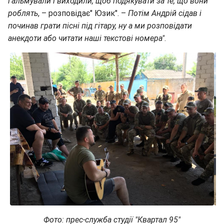
гальмували і виходили, щоб подякувати за те, що вони
роблять
, – розповідає" Юзик". –
Потім Андрій сідав і
починав грати пісні під гітару, ну а ми розповідати
анекдоти або читати наші текстові номера"
.
Фото: прес-служба студії "Квартал 95"