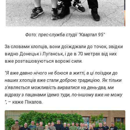
Фото: прес-служба студії "Квартал 95"
За словами хлопців, вони доїжджали до точок, звідки
видно Донецьк і Луганськ, і де в 70 метрах від них
вже розташовуються ворожі сили.
"Я вже давно нічого не боюся в житті, а ці поїздки до
наших хлопців вже стали доброю традицією. Як тільки
з'являється можливість вирватися на день-два, ми
відразу з пацанами їдемо туди, по-іншому вже не можу
"
, – каже Пікалов.