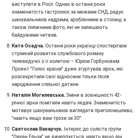
виступати в Росії. Однак в останні роки
знаменитість гастролює за межами СНД, радує
шанувальників кадрами, зробленими в столиці, а
також пляжними фото, які не залишають
байдужими читачів.
Катя Осадча.
Останні роки українці спостерігали
стрімкий розвиток службового роману
телеведучої з її колегою – Юрієм Горбуновим.
Проект "Голос країни" дуже згуртував зірок, які
розсекретили свої відносини тільки після
народження спільної дитини.
Наталія Могилевська.
Зміни в зовнішності 42-
річної зірки помітили навіть ледачі. Знаменитість
мотивує шанувальників виглядати приголомшливо,
"навіть якщо вам трохи за 30".
Святослав Вакарчук.
Інтерес до соліста групи
"Океан Ельзи" не вичерпується, навіть якщо він